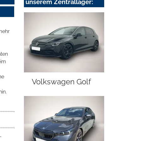
unserem Zentrallager:
 mehr
hten
eim
ne
Volkswagen Golf
in.
-