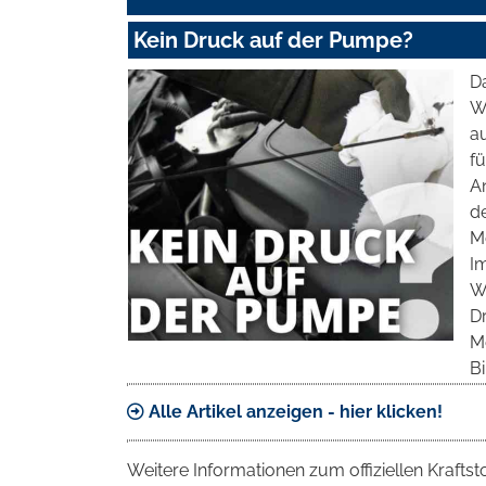
Kein Druck auf der Pumpe?
D
We
a
fü
An
d
Mo
Im
We
D
Me
Bi
Alle Artikel anzeigen - hier klicken!
Weitere Informationen zum offiziellen Krafts