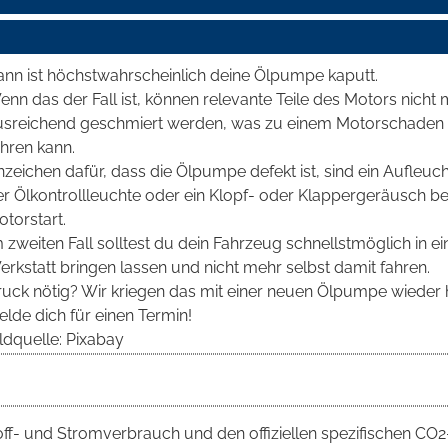
ann ist höchstwahrscheinlich deine Ölpumpe kaputt.
nn das der Fall ist, können relevante Teile des Motors nicht
usreichend geschmiert werden, was zu einem Motorschaden
hren kann.
zeichen dafür, dass die Ölpumpe defekt ist, sind ein Aufleuc
er Ölkontrollleuchte oder ein Klopf- oder Klappergeräusch b
torstart.
 zweiten Fall solltest du dein Fahrzeug schnellstmöglich in ei
rkstatt bringen lassen und nicht mehr selbst damit fahren.
ruck nötig? Wir kriegen das mit einer neuen Ölpumpe wieder h
lde dich für einen Termin!
ldquelle: Pixabay
toff- und Stromverbrauch und den offiziellen spezifischen CO2