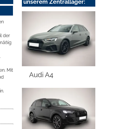
unserem Zentrallager:
en
l der
lmäßig
.
en. Mit
Audi A4
nd
n.