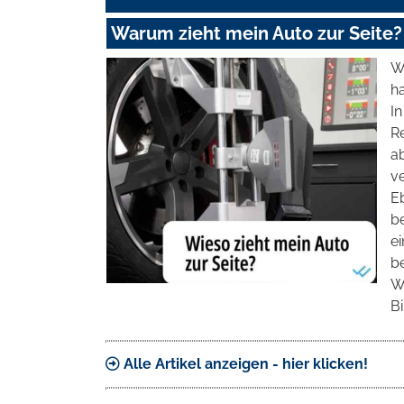
Warum zieht mein Auto zur Seite?
W
h
In
Re
a
v
E
be
e
be
W
Bi
Alle Artikel anzeigen - hier klicken!