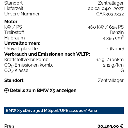
Standort
Zentrallager
Lieferzeit
ab ca. 04.01.2027
Unsere Nummer
CAR3030332
Motor:
kW / PS
460 kW / 625 PS
Treibstoff
Benzin
Hubraum
4.395 cm³
Umweltnormen:
Umweltplakette
1 (None)
Verbrauch und Emissionen nach WLTP:
Kraftstoffverbr. komb.
12,9 l/100km
CO
-Emissionen komb.
292 g/km
2
CO
-Klasse
G
2
Standort
Zentrallager
Details zum BMW X5 anzeigen
BMW X5 xDrive 30d M Sport*UPE 112.000¤*Pano
Preis:
80.499,00 €