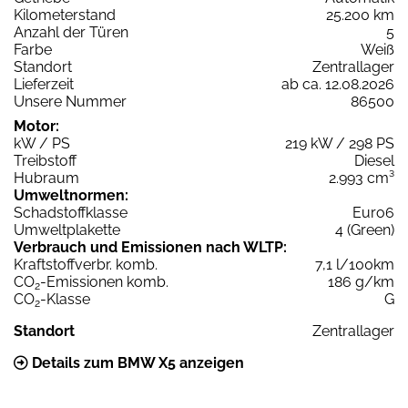
Kilometerstand
25.200 km
Anzahl der Türen
5
Farbe
Weiß
Standort
Zentrallager
Lieferzeit
ab ca. 12.08.2026
Unsere Nummer
86500
Motor:
kW / PS
219 kW / 298 PS
Treibstoff
Diesel
Hubraum
2.993 cm³
Umweltnormen:
Schadstoffklasse
Euro6
Umweltplakette
4 (Green)
Verbrauch und Emissionen nach WLTP:
Kraftstoffverbr. komb.
7,1 l/100km
CO
-Emissionen komb.
186 g/km
2
CO
-Klasse
G
2
Standort
Zentrallager
Details zum BMW X5 anzeigen