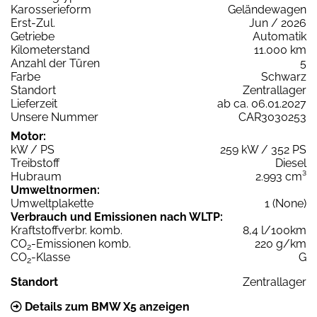
Karosserieform
Geländewagen
Erst-Zul.
Jun / 2026
Getriebe
Automatik
Kilometerstand
11.000 km
Anzahl der Türen
5
Farbe
Schwarz
Standort
Zentrallager
Lieferzeit
ab ca. 06.01.2027
Unsere Nummer
CAR3030253
Motor:
kW / PS
259 kW / 352 PS
Treibstoff
Diesel
Hubraum
2.993 cm³
Umweltnormen:
Umweltplakette
1 (None)
Verbrauch und Emissionen nach WLTP:
Kraftstoffverbr. komb.
8,4 l/100km
CO
-Emissionen komb.
220 g/km
2
CO
-Klasse
G
2
Standort
Zentrallager
Details zum BMW X5 anzeigen