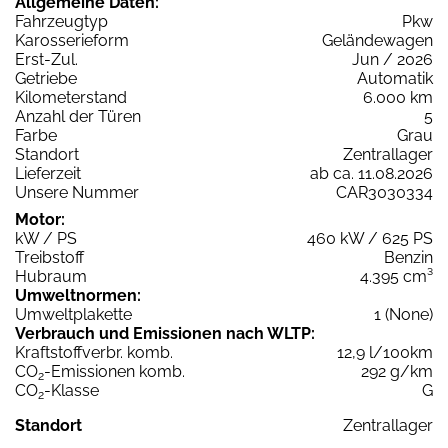
Allgemeine Daten:
Fahrzeugtyp
Pkw
Karosserieform
Geländewagen
Erst-Zul.
Jun / 2026
Getriebe
Automatik
Kilometerstand
6.000 km
Anzahl der Türen
5
Farbe
Grau
Standort
Zentrallager
Lieferzeit
ab ca. 11.08.2026
Unsere Nummer
CAR3030334
Motor:
kW / PS
460 kW / 625 PS
Treibstoff
Benzin
Hubraum
4.395 cm³
Umweltnormen:
Umweltplakette
1 (None)
Verbrauch und Emissionen nach WLTP:
Kraftstoffverbr. komb.
12,9 l/100km
CO
-Emissionen komb.
292 g/km
2
CO
-Klasse
G
2
Standort
Zentrallager