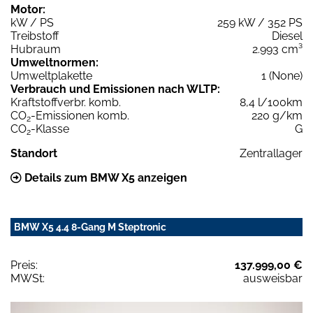
Motor:
kW / PS
259 kW / 352 PS
Treibstoff
Diesel
Hubraum
2.993 cm³
Umweltnormen:
Umweltplakette
1 (None)
Verbrauch und Emissionen nach WLTP:
Kraftstoffverbr. komb.
8,4 l/100km
CO
-Emissionen komb.
220 g/km
2
CO
-Klasse
G
2
Standort
Zentrallager
Details zum BMW X5 anzeigen
BMW X5 4.4 8-Gang M Steptronic
Preis:
137.999,00 €
MWSt:
ausweisbar