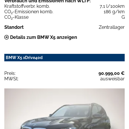
Verbrauch und Emissionen nach WLTP:
Kraftstoffverbr. komb.
7,1 l/100km
CO
-Emissionen komb.
186 g/km
2
CO
-Klasse
G
2
Standort
Zentrallager
Details zum BMW X5 anzeigen
BMW X5 xDrive40d
Preis:
90.999,00 €
MWSt:
ausweisbar