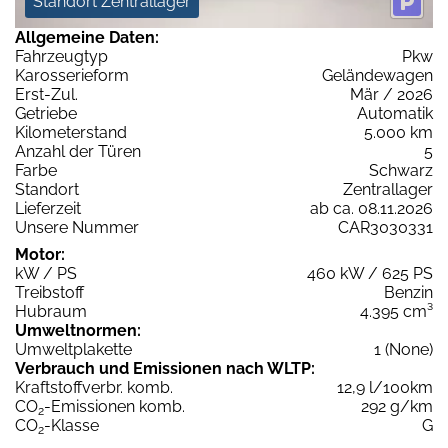
Standort Zentrallager
Allgemeine Daten:
Fahrzeugtyp
Pkw
Karosserieform
Geländewagen
Erst-Zul.
Mär / 2026
Getriebe
Automatik
Kilometerstand
5.000 km
Anzahl der Türen
5
Farbe
Schwarz
Standort
Zentrallager
Lieferzeit
ab ca. 08.11.2026
Unsere Nummer
CAR3030331
Motor:
kW / PS
460 kW / 625 PS
Treibstoff
Benzin
Hubraum
4.395 cm³
Umweltnormen:
Umweltplakette
1 (None)
Verbrauch und Emissionen nach WLTP:
Kraftstoffverbr. komb.
12,9 l/100km
CO
-Emissionen komb.
292 g/km
2
CO
-Klasse
G
2