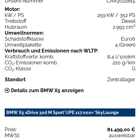
Unsere Nummer
CAR3022815
Motor:
kW / PS
259 kW / 352 PS
Treibstoff
Diesel
Hubraum
2.993 cm³
Umweltnormen:
Schadstoffklasse
Euro6
Umweltplakette
4 (Green)
Verbrauch und Emissionen nach WLTP:
Kraftstoffverbr. komb.
8,4 l/100km
CO
-Emissionen komb.
220 g/km
2
CO
-Klasse
G
2
Standort
Zentrallager
Details zum BMW X5 anzeigen
BMW X5 xDrive 30d M Sport*UPE 117.000¤*SkyLounge
Preis:
81.499,00 €
MWSt:
ausweisbar