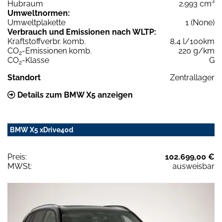
Hubraum
2.993 cm³
Umweltnormen:
Umweltplakette
1 (None)
Verbrauch und Emissionen nach WLTP:
Kraftstoffverbr. komb.
8,4 l/100km
CO
-Emissionen komb.
220 g/km
2
CO
-Klasse
G
2
Standort
Zentrallager
Details zum BMW X5 anzeigen
BMW X5 xDrive40d
Preis:
102.699,00 €
MWSt:
ausweisbar