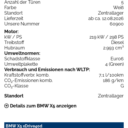
Anzahl der Türen
5
Farbe
Weiß
Standort
Zentrallager
Lieferzeit
ab ca. 12.08.2026
Unsere Nummer
60900
Motor:
kW / PS
219 kW / 298 PS
Treibstoff
Diesel
Hubraum
2.993 cm³
Umweltnormen:
Schadstoffklasse
Euro6
Umweltplakette
4 (Green)
Verbrauch und Emissionen nach WLTP:
Kraftstoffverbr. komb.
7,1 l/100km
CO
-Emissionen komb.
186 g/km
2
CO
-Klasse
G
2
Standort
Zentrallager
Details zum BMW X5 anzeigen
BMW X5 xDrive40d