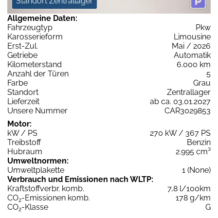
Standort Zentrallager
Allgemeine Daten:
Fahrzeugtyp
Pkw
Karosserieform
Limousine
Erst-Zul.
Mai / 2026
Getriebe
Automatik
Kilometerstand
6.000 km
Anzahl der Türen
5
Farbe
Grau
Standort
Zentrallager
Lieferzeit
ab ca. 03.01.2027
Unsere Nummer
CAR3029853
Motor:
kW / PS
270 kW / 367 PS
Treibstoff
Benzin
Hubraum
2.995 cm³
Umweltnormen:
Umweltplakette
1 (None)
Verbrauch und Emissionen nach WLTP:
Kraftstoffverbr. komb.
7,8 l/100km
CO
-Emissionen komb.
178 g/km
2
CO
-Klasse
G
2