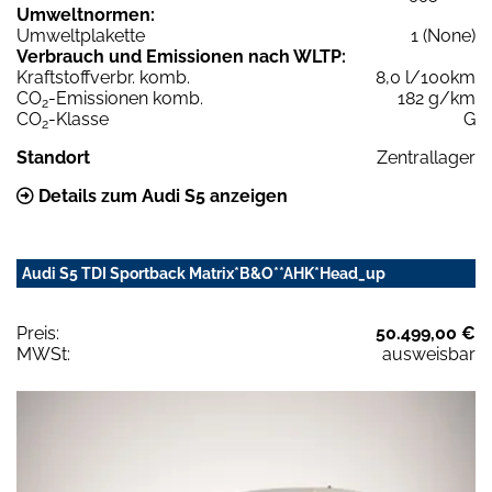
Umweltnormen:
Umweltplakette
1 (None)
Verbrauch und Emissionen nach WLTP:
Kraftstoffverbr. komb.
8,0 l/100km
CO
-Emissionen komb.
182 g/km
2
CO
-Klasse
G
2
Standort
Zentrallager
Details zum Audi S5 anzeigen
Audi S5 TDI Sportback Matrix*B&O**AHK*Head_up
Preis:
50.499,00 €
MWSt:
ausweisbar