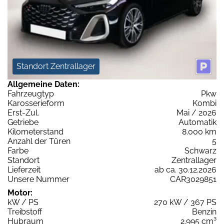
Standort Zentrallager
Allgemeine Daten:
Fahrzeugtyp
Pkw
Karosserieform
Kombi
Erst-Zul.
Mai / 2026
Getriebe
Automatik
Kilometerstand
8.000 km
Anzahl der Türen
5
Farbe
Schwarz
Standort
Zentrallager
Lieferzeit
ab ca. 30.12.2026
Unsere Nummer
CAR3029851
Motor:
kW / PS
270 kW / 367 PS
Treibstoff
Benzin
Hubraum
2.995 cm³