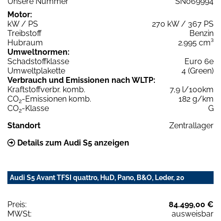
Unsere Nummer
SN069994
Motor:
kW / PS
270 kW / 367 PS
Treibstoff
Benzin
Hubraum
2.995 cm³
Umweltnormen:
Schadstoffklasse
Euro 6e
Umweltplakette
4 (Green)
Verbrauch und Emissionen nach WLTP:
Kraftstoffverbr. komb.
7,9 l/100km
CO
-Emissionen komb.
182 g/km
2
CO
-Klasse
G
2
Standort
Zentrallager
Details zum Audi S5 anzeigen
Audi S5 Avant TFSI quattro, HuD, Pano, B&O, Leder, 20
Preis:
84.499,00 €
MWSt:
ausweisbar