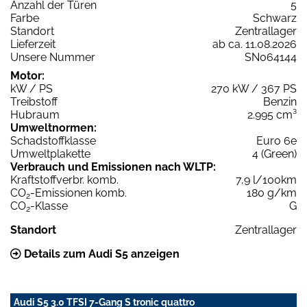
Anzahl der Türen
5
Farbe
Schwarz
Standort
Zentrallager
Lieferzeit
ab ca. 11.08.2026
Unsere Nummer
SN064144
Motor:
kW / PS
270 kW / 367 PS
Treibstoff
Benzin
Hubraum
2.995 cm³
Umweltnormen:
Schadstoffklasse
Euro 6e
Umweltplakette
4 (Green)
Verbrauch und Emissionen nach WLTP:
Kraftstoffverbr. komb.
7,9 l/100km
CO
-Emissionen komb.
180 g/km
2
CO
-Klasse
G
2
Standort
Zentrallager
Details zum Audi S5 anzeigen
Audi S5 3.0 TFSI 7-Gang S tronic quattro