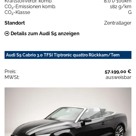
Kraftstoffverbr. komb.
8,0 l/100km
CO
-Emissionen komb.
182 g/km
2
CO
-Klasse
G
2
Standort
Zentrallager
Details zum Audi S5 anzeigen
Audi S5 Cabrio 3.0 TFSI Tiptronic quattro Rückkam/Tem
Preis:
57.199,00 €
MWSt:
ausweisbar