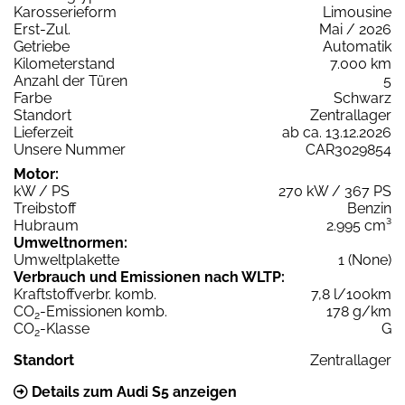
Karosserieform
Limousine
Erst-Zul.
Mai / 2026
Getriebe
Automatik
Kilometerstand
7.000 km
Anzahl der Türen
5
Farbe
Schwarz
Standort
Zentrallager
Lieferzeit
ab ca. 13.12.2026
Unsere Nummer
CAR3029854
Motor:
kW / PS
270 kW / 367 PS
Treibstoff
Benzin
Hubraum
2.995 cm³
Umweltnormen:
Umweltplakette
1 (None)
Verbrauch und Emissionen nach WLTP:
Kraftstoffverbr. komb.
7,8 l/100km
CO
-Emissionen komb.
178 g/km
2
CO
-Klasse
G
2
Standort
Zentrallager
Details zum Audi S5 anzeigen