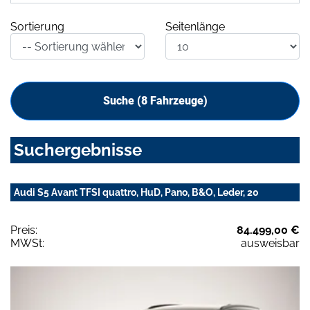
Sortierung
Seitenlänge
Suche (
8
Fahrzeuge)
Suchergebnisse
Audi S5 Avant TFSI quattro, HuD, Pano, B&O, Leder, 20
Preis:
84.499,00 €
MWSt:
ausweisbar