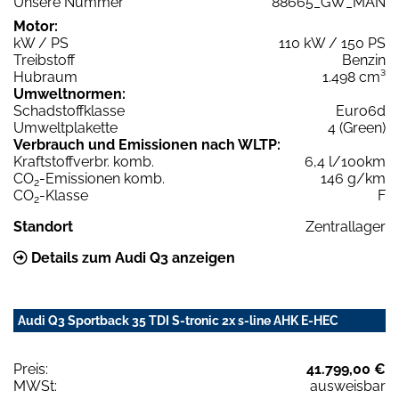
Unsere Nummer
88665_GW_MAN
Motor:
kW / PS
110 kW / 150 PS
Treibstoff
Benzin
Hubraum
1.498 cm³
Umweltnormen:
Schadstoffklasse
Euro6d
Umweltplakette
4 (Green)
Verbrauch und Emissionen nach WLTP:
Kraftstoffverbr. komb.
6,4 l/100km
CO
-Emissionen komb.
146 g/km
2
CO
-Klasse
F
2
Standort
Zentrallager
Details zum Audi Q3 anzeigen
Audi Q3 Sportback 35 TDI S-tronic 2x s-line AHK E-HEC
Preis:
41.799,00 €
MWSt:
ausweisbar