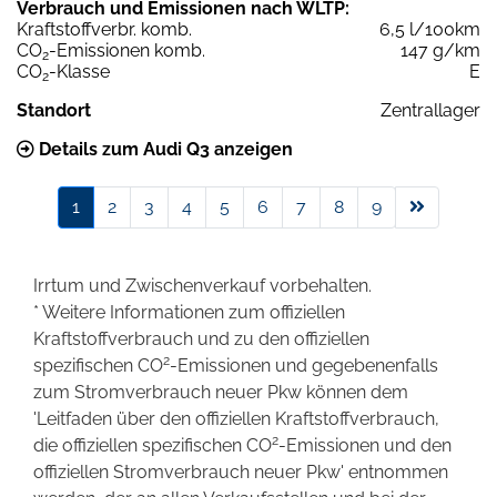
Verbrauch und Emissionen nach WLTP:
Kraftstoffverbr. komb.
6,5 l/100km
CO
-Emissionen komb.
147 g/km
2
CO
-Klasse
E
2
Standort
Zentrallager
Details zum Audi Q3 anzeigen
1
2
3
4
5
6
7
8
9
Irrtum und Zwischenverkauf vorbehalten.
* Weitere Informationen zum offiziellen
Kraftstoffverbrauch und zu den offiziellen
2
spezifischen CO
-Emissionen und gegebenenfalls
zum Stromverbrauch neuer Pkw können dem
'Leitfaden über den offiziellen Kraftstoffverbrauch,
2
die offiziellen spezifischen CO
-Emissionen und den
offiziellen Stromverbrauch neuer Pkw' entnommen