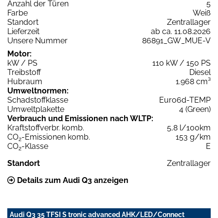
Anzahl der Türen
5
Farbe
Weiß
Standort
Zentrallager
Lieferzeit
ab ca. 11.08.2026
Unsere Nummer
86891_GW_MUE-V
Motor:
kW / PS
110 kW / 150 PS
Treibstoff
Diesel
Hubraum
1.968 cm³
Umweltnormen:
Schadstoffklasse
Euro6d-TEMP
Umweltplakette
4 (Green)
Verbrauch und Emissionen nach WLTP:
Kraftstoffverbr. komb.
5,8 l/100km
CO
-Emissionen komb.
153 g/km
2
CO
-Klasse
E
2
Standort
Zentrallager
Details zum Audi Q3 anzeigen
Audi Q3 35 TFSI S tronic advanced AHK/LED/Connect