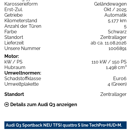
Karosserieform
Geländewagen
Erst-Zul.
Okt / 2025
Getriebe
Automatik
Kilometerstand
5.177 km
Anzahl der Türen
5
Farbe
Schwarz
Standort
Zentrallager
Lieferzeit
ab ca. 11.08.2026
Unsere Nummer
1006891
Motor:
kW / PS
110 kW / 150 PS
Hubraum
1.498 cm³
Umweltnormen:
Schadstoffklasse
Euro6
Umweltplakette
4 (Green)
Standort
Zentrallager
Details zum Audi Q3 anzeigen
Audi Q3 Sportback NEU TFSI quattro S line TechPro+HUD+M.