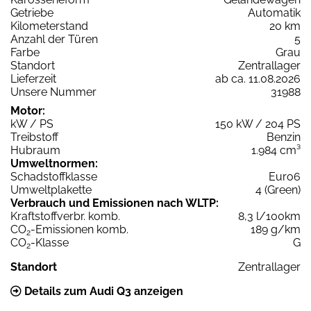
Getriebe
Automatik
Kilometerstand
20 km
Anzahl der Türen
5
Farbe
Grau
Standort
Zentrallager
Lieferzeit
ab ca. 11.08.2026
Unsere Nummer
31988
Motor:
kW / PS
150 kW / 204 PS
Treibstoff
Benzin
Hubraum
1.984 cm³
Umweltnormen:
Schadstoffklasse
Euro6
Umweltplakette
4 (Green)
Verbrauch und Emissionen nach WLTP:
Kraftstoffverbr. komb.
8,3 l/100km
CO
-Emissionen komb.
189 g/km
2
CO
-Klasse
G
2
Standort
Zentrallager
Details zum Audi Q3 anzeigen