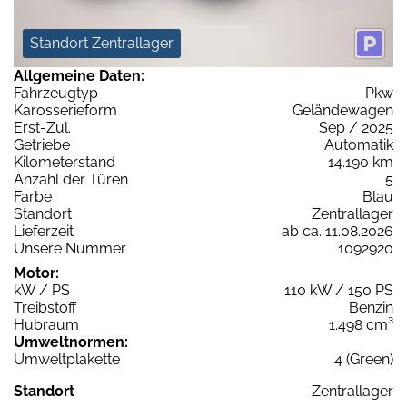
Standort Zentrallager
Allgemeine Daten:
Fahrzeugtyp
Pkw
Karosserieform
Geländewagen
Erst-Zul.
Sep / 2025
Getriebe
Automatik
Kilometerstand
14.190 km
Anzahl der Türen
5
Farbe
Blau
Standort
Zentrallager
Lieferzeit
ab ca. 11.08.2026
Unsere Nummer
1092920
Motor:
kW / PS
110 kW / 150 PS
Treibstoff
Benzin
Hubraum
1.498 cm³
Umweltnormen:
Umweltplakette
4 (Green)
Standort
Zentrallager