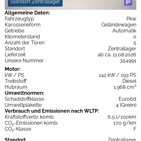
Standort Zentrallager
Allgemeine Daten:
Fahrzeugtyp
Pkw
Karosserieform
Geländewagen
Getriebe
Automatik
Kilometerstand
0
Anzahl der Türen
5
Standort
Zentrallager
Lieferzeit
ab ca. 11.08.2026
Unsere Nummer
354991
Motor:
kW / PS
142 kW / 193 PS
Treibstoff
Diesel
Hubraum
1.968 cm³
Umweltnormen:
Schadstoffklasse
Euro6d
Umweltplakette
4 (Green)
Verbrauch und Emissionen nach WLTP:
Kraftstoffverbr. komb.
6,5 l/100km
CO
-Emissionen komb.
170 g/km
2
CO
-Klasse
F
2
Standort
Zentrallager