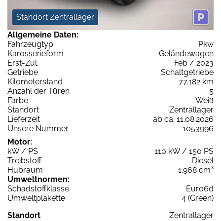
Standort Zentrallager
Allgemeine Daten:
Fahrzeugtyp
Pkw
Karosserieform
Geländewagen
Erst-Zul.
Feb / 2023
Getriebe
Schaltgetriebe
Kilometerstand
77.182 km
Anzahl der Türen
5
Farbe
Weiß
Standort
Zentrallager
Lieferzeit
ab ca. 11.08.2026
Unsere Nummer
1053996
Motor:
kW / PS
110 kW / 150 PS
Treibstoff
Diesel
Hubraum
1.968 cm³
Umweltnormen:
Schadstoffklasse
Euro6d
Umweltplakette
4 (Green)
Standort
Zentrallager