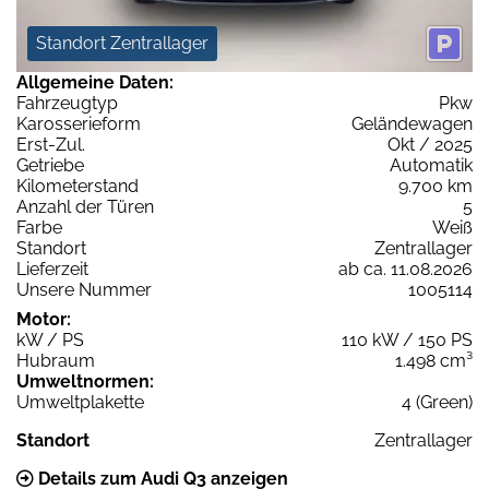
Standort Zentrallager
Allgemeine Daten:
Fahrzeugtyp
Pkw
Karosserieform
Geländewagen
Erst-Zul.
Okt / 2025
Getriebe
Automatik
Kilometerstand
9.700 km
Anzahl der Türen
5
Farbe
Weiß
Standort
Zentrallager
Lieferzeit
ab ca. 11.08.2026
Unsere Nummer
1005114
Motor:
kW / PS
110 kW / 150 PS
Hubraum
1.498 cm³
Umweltnormen:
Umweltplakette
4 (Green)
Standort
Zentrallager
Details zum Audi Q3 anzeigen