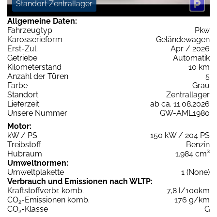
Standort Zentrallager
Allgemeine Daten:
Fahrzeugtyp
Pkw
Karosserieform
Geländewagen
Erst-Zul.
Apr / 2026
Getriebe
Automatik
Kilometerstand
10 km
Anzahl der Türen
5
Farbe
Grau
Standort
Zentrallager
Lieferzeit
ab ca. 11.08.2026
Unsere Nummer
GW-AML1980
Motor:
kW / PS
150 kW / 204 PS
Treibstoff
Benzin
Hubraum
1.984 cm³
Umweltnormen:
Umweltplakette
1 (None)
Verbrauch und Emissionen nach WLTP:
Kraftstoffverbr. komb.
7,8 l/100km
CO
-Emissionen komb.
176 g/km
2
CO
-Klasse
G
2