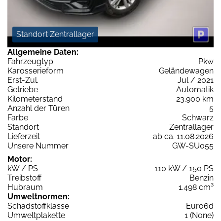
Standort Zentrallager
Allgemeine Daten:
Fahrzeugtyp
Pkw
Karosserieform
Geländewagen
Erst-Zul.
Jul / 2021
Getriebe
Automatik
Kilometerstand
23.900 km
Anzahl der Türen
5
Farbe
Schwarz
Standort
Zentrallager
Lieferzeit
ab ca. 11.08.2026
Unsere Nummer
GW-SU055
Motor:
kW / PS
110 kW / 150 PS
Treibstoff
Benzin
Hubraum
1.498 cm³
Umweltnormen:
Schadstoffklasse
Euro6d
Umweltplakette
1 (None)