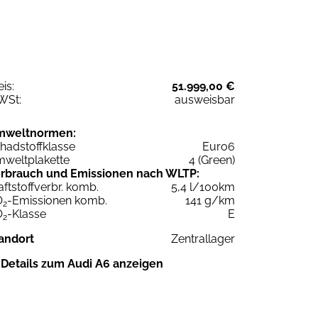
eis:
51.999,00 €
WSt:
ausweisbar
mweltnormen:
hadstoffklasse
Euro6
weltplakette
4 (Green)
rbrauch und Emissionen nach WLTP:
aftstoffverbr. komb.
5,4 l/100km
O
-Emissionen komb.
141 g/km
2
O
-Klasse
E
2
andort
Zentrallager
Details zum Audi A6 anzeigen