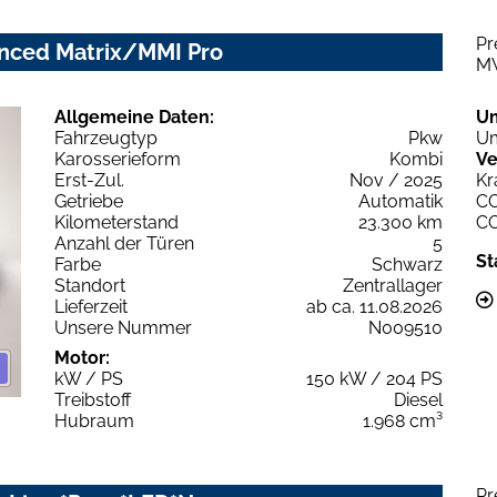
Pr
vanced Matrix/MMI Pro
M
Allgemeine Daten:
U
Fahrzeugtyp
Pkw
Um
Karosserieform
Kombi
Ve
Erst-Zul.
Nov / 2025
Kr
Getriebe
Automatik
C
Kilometerstand
23.300 km
C
Anzahl der Türen
5
St
Farbe
Schwarz
Standort
Zentrallager
Lieferzeit
ab ca. 11.08.2026
Unsere Nummer
N009510
Motor:
kW / PS
150 kW / 204 PS
Treibstoff
Diesel
Hubraum
1.968 cm³
Pr