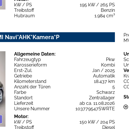
kW / PS
195 kW / 265 PS
Treibstoff
Benzin
Hubraum
1.984 cm³
Pr
MMI Navi*AHK*Kamera*P
M
Allgemeine Daten:
U
Fahrzeugtyp
Pkw
Sc
Karosserieform
Kombi
Um
Erst-Zul.
Jan / 2025
Ve
Getriebe
Automatik
Kr
Kilometerstand
18.437 km
C
Anzahl der Türen
5
C
Farbe
Schwarz
St
Standort
Zentrallager
Lieferzeit
ab ca. 11.08.2026
Unsere Nummer
103779547SWRTE
Motor:
kW / PS
150 kW / 204 PS
Treibstoff
Diesel