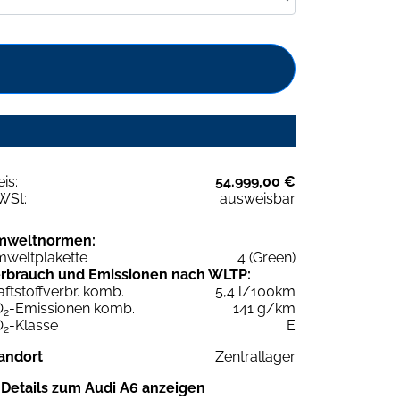
eis:
54.999,00 €
WSt:
ausweisbar
mweltnormen:
weltplakette
4 (Green)
rbrauch und Emissionen nach WLTP:
aftstoffverbr. komb.
5,4 l/100km
O
-Emissionen komb.
141 g/km
2
O
-Klasse
E
2
andort
Zentrallager
Details zum Audi A6 anzeigen