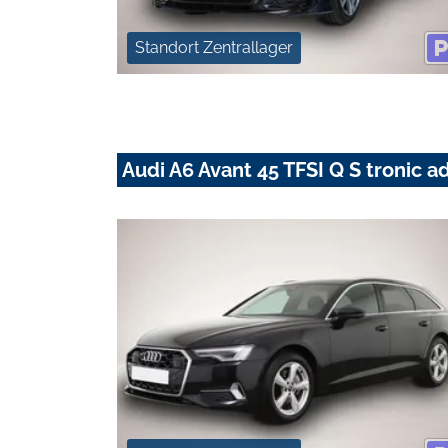
Standort Zentrallager
Audi A6 Avant 45 TFSI Q S troni