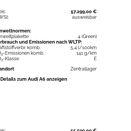
eis:
57.299,00 €
WSt:
ausweisbar
mweltnormen:
weltplakette
4 (Green)
rbrauch und Emissionen nach WLTP:
aftstoffverbr. komb.
5,4 l/100km
O
-Emissionen komb.
141 g/km
2
O
-Klasse
E
2
andort
Zentrallager
Details zum Audi A6 anzeigen
eis:
55.599,00 €