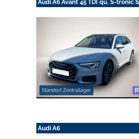
Audi A6 Avant 45 TDI qu. S-tronic
Standort Zentrallager
Audi A6