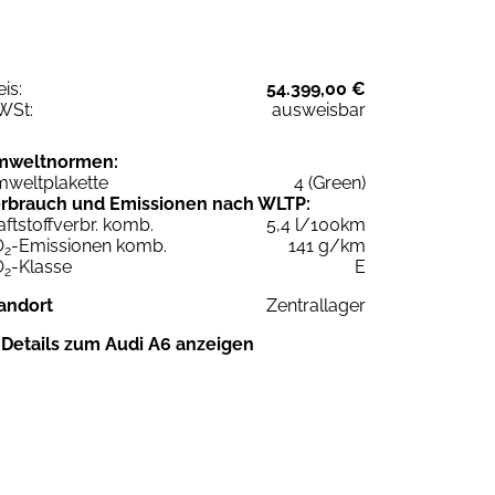
eis:
54.399,00 €
WSt:
ausweisbar
mweltnormen:
weltplakette
4 (Green)
rbrauch und Emissionen nach WLTP:
aftstoffverbr. komb.
5,4 l/100km
O
-Emissionen komb.
141 g/km
2
O
-Klasse
E
2
andort
Zentrallager
Details zum Audi A6 anzeigen