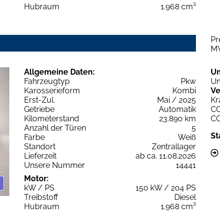
Hubraum
1.968 cm³
Pr
M
Allgemeine Daten:
U
Fahrzeugtyp
Pkw
Um
Karosserieform
Kombi
Ve
Erst-Zul.
Mai / 2025
Kr
Getriebe
Automatik
C
Kilometerstand
23.890 km
C
Anzahl der Türen
5
St
Farbe
Weiß
Standort
Zentrallager
Lieferzeit
ab ca. 11.08.2026
Unsere Nummer
14441
Motor:
kW / PS
150 kW / 204 PS
Treibstoff
Diesel
Hubraum
1.968 cm³