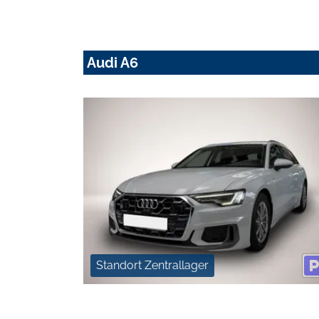
Audi A6
Standort Zentrallager