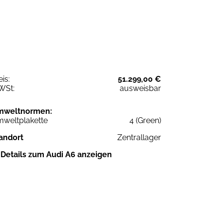
eis:
51.299,00 €
WSt:
ausweisbar
mweltnormen:
weltplakette
4 (Green)
andort
Zentrallager
Details zum Audi A6 anzeigen