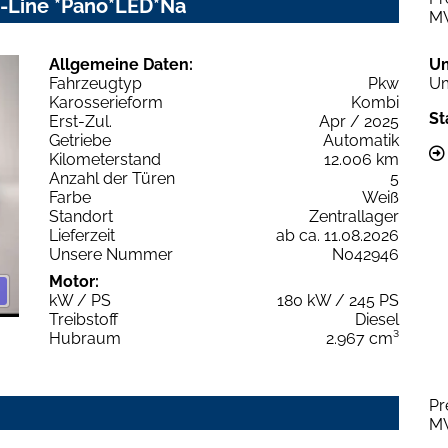
 S-Line *Pano*LED*Na
M
Allgemeine Daten:
U
Fahrzeugtyp
Pkw
Um
Karosserieform
Kombi
St
Erst-Zul.
Apr / 2025
Getriebe
Automatik
Kilometerstand
12.006 km
Anzahl der Türen
5
Farbe
Weiß
Standort
Zentrallager
Lieferzeit
ab ca. 11.08.2026
Unsere Nummer
N042946
Motor:
kW / PS
180 kW / 245 PS
Treibstoff
Diesel
Hubraum
2.967 cm³
Pr
M