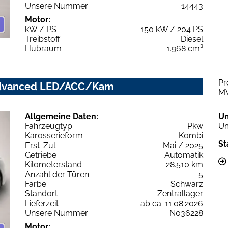
Unsere Nummer
14443
Motor:
kW / PS
150 kW / 204 PS
Treibstoff
Diesel
Hubraum
1.968 cm³
Pr
c advanced LED/ACC/Kam
M
Allgemeine Daten:
U
Fahrzeugtyp
Pkw
Um
Karosserieform
Kombi
St
Erst-Zul.
Mai / 2025
Getriebe
Automatik
Kilometerstand
28.510 km
Anzahl der Türen
5
Farbe
Schwarz
Standort
Zentrallager
Lieferzeit
ab ca. 11.08.2026
Unsere Nummer
N036228
Motor: