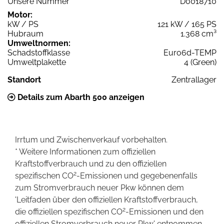
Unsere Nummer
D0018710
Motor:
kW / PS
121 kW / 165 PS
Hubraum
1.368 cm³
Umweltnormen:
Schadstoffklasse
Euro6d-TEMP
Umweltplakette
4 (Green)
Standort
Zentrallager
Details zum Abarth 500 anzeigen
Irrtum und Zwischenverkauf vorbehalten.
* Weitere Informationen zum offiziellen
Kraftstoffverbrauch und zu den offiziellen
2
spezifischen CO
-Emissionen und gegebenenfalls
zum Stromverbrauch neuer Pkw können dem
'Leitfaden über den offiziellen Kraftstoffverbrauch,
2
die offiziellen spezifischen CO
-Emissionen und den
offiziellen Stromverbrauch neuer Pkw' entnommen