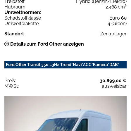
Treibstoff
Hybrid (Benzin/Elektro)
Hubraum
2.488 cm³
Umweltnormen:
Schadstoffklasse
Euro 6e
Umweltplakette
4 (Green)
Standort
Zentrallager
Details zum Ford Other anzeigen
Ford Other Transit 350 L3H2 Trend*Navi*ACC*Kamera*DAB*
Preis:
30.899,00 €
MWSt:
ausweisbar