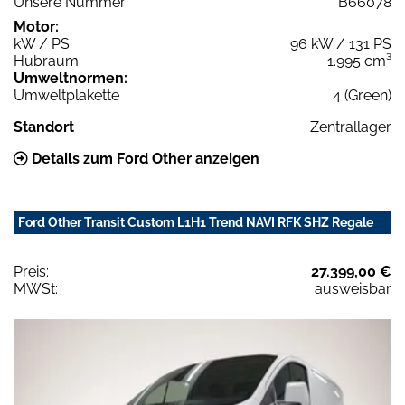
Unsere Nummer
B66078
Motor:
kW / PS
96 kW / 131 PS
Hubraum
1.995 cm³
Umweltnormen:
Umweltplakette
4 (Green)
Standort
Zentrallager
Details zum Ford Other anzeigen
Ford Other Transit Custom L1H1 Trend NAVI RFK SHZ Regale
Preis:
27.399,00 €
MWSt:
ausweisbar