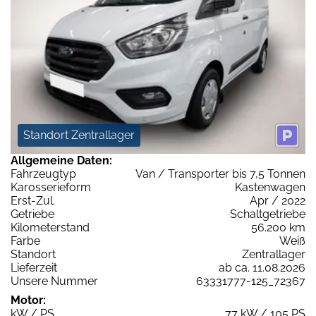
Standort Zentrallager
Allgemeine Daten:
Fahrzeugtyp
Van / Transporter bis 7,5 Tonnen
Karosserieform
Kastenwagen
Erst-Zul.
Apr / 2022
Getriebe
Schaltgetriebe
Kilometerstand
56.200 km
Farbe
Weiß
Standort
Zentrallager
Lieferzeit
ab ca. 11.08.2026
Unsere Nummer
63331777-125_72367
Motor:
kW / PS
77 kW / 105 PS