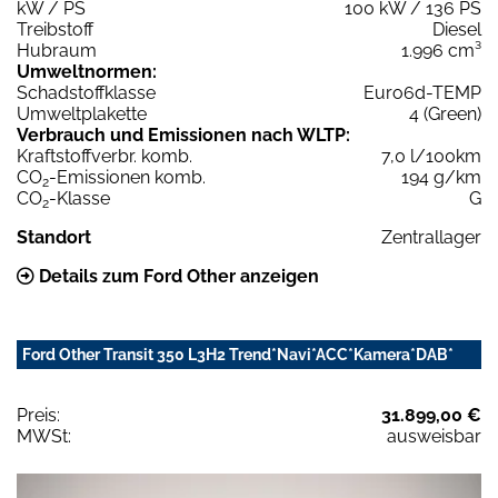
kW / PS
100 kW / 136 PS
Treibstoff
Diesel
Hubraum
1.996 cm³
Umweltnormen:
Schadstoffklasse
Euro6d-TEMP
Umweltplakette
4 (Green)
Verbrauch und Emissionen nach WLTP:
Kraftstoffverbr. komb.
7,0 l/100km
CO
-Emissionen komb.
194 g/km
2
CO
-Klasse
G
2
Standort
Zentrallager
Details zum Ford Other anzeigen
Ford Other Transit 350 L3H2 Trend*Navi*ACC*Kamera*DAB*
Preis:
31.899,00 €
MWSt:
ausweisbar