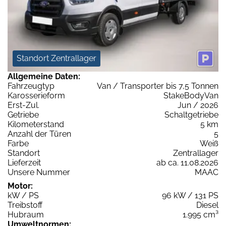
Standort Zentrallager
Allgemeine Daten:
Fahrzeugtyp
Van / Transporter bis 7,5 Tonnen
Karosserieform
StakeBodyVan
Erst-Zul.
Jun / 2026
Getriebe
Schaltgetriebe
Kilometerstand
5 km
Anzahl der Türen
5
Farbe
Weiß
Standort
Zentrallager
Lieferzeit
ab ca. 11.08.2026
Unsere Nummer
MAAC
Motor:
kW / PS
96 kW / 131 PS
Treibstoff
Diesel
Hubraum
1.995 cm³
Umweltnormen: