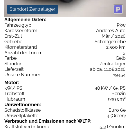
Standort Zentrallager
Allgemeine Daten:
Fahrzeugtyp
Pkw
Karosserieform
Anderes Auto
Erst-Zul.
Mär / 2026
Getriebe
Schaltgetriebe
Kilometerstand
2.500 km
Anzahl der Türen
3
Farbe
Gelb
Standort
Zentrallager
Lieferzeit
ab ca. 11.08.2026
Unsere Nummer
19454
Motor:
kW / PS
48 kW / 65 PS
Treibstoff
Benzin
Hubraum
999 cm³
Umweltnormen:
Schadstoffklasse
Euro 6e
Umweltplakette
4 (Green)
Verbrauch und Emissionen nach WLTP:
Kraftstoffverbr. komb.
5,3 l/100km