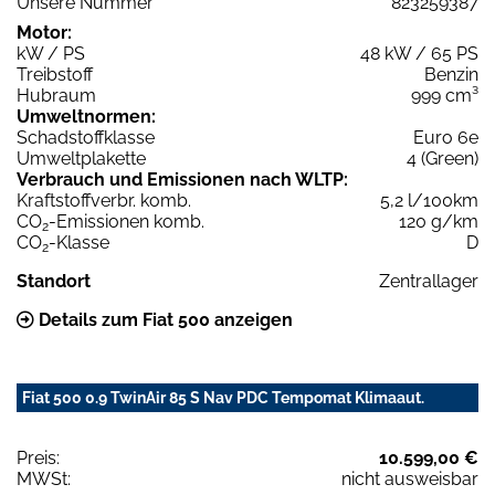
Unsere Nummer
823259387
Motor:
kW / PS
48 kW / 65 PS
Treibstoff
Benzin
Hubraum
999 cm³
Umweltnormen:
Schadstoffklasse
Euro 6e
Umweltplakette
4 (Green)
Verbrauch und Emissionen nach WLTP:
Kraftstoffverbr. komb.
5,2 l/100km
CO
-Emissionen komb.
120 g/km
2
CO
-Klasse
D
2
Standort
Zentrallager
Details zum Fiat 500 anzeigen
Fiat 500 0.9 TwinAir 85 S Nav PDC Tempomat Klimaaut.
Preis:
10.599,00 €
MWSt:
nicht ausweisbar