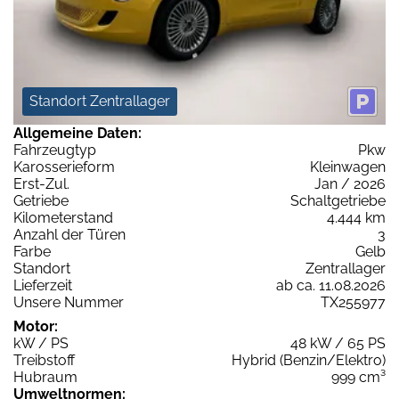
Standort Zentrallager
Allgemeine Daten:
Fahrzeugtyp
Pkw
Karosserieform
Kleinwagen
Erst-Zul.
Jan / 2026
Getriebe
Schaltgetriebe
Kilometerstand
4.444 km
Anzahl der Türen
3
Farbe
Gelb
Standort
Zentrallager
Lieferzeit
ab ca. 11.08.2026
Unsere Nummer
TX255977
Motor:
kW / PS
48 kW / 65 PS
Treibstoff
Hybrid (Benzin/Elektro)
Hubraum
999 cm³
Umweltnormen: