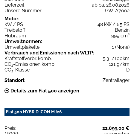
Lieferzeit
ab ca. 28.08.2026
Unsere Nummer
GW-A7002
Motor:
kW / PS
48 kW / 65 PS
Treibstoff
Benzin
Hubraum
999 cm³
Umweltnormen:
Umweltplakette
1 (None)
Verbrauch und Emissionen nach WLTP:
Kraftstoffverbr. komb.
5,3 l/100km
CO
-Emissionen komb.
121 g/km
2
CO
-Klasse
D
2
Standort
Zentrallager
Details zum Fiat 500 anzeigen
Fiat 500 HYBRID ICON MJ26
Preis:
22.899,00 €
MWSt:
ausweisbar