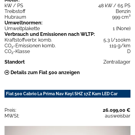
kW / PS
48 kW / 65 PS
Treibstoff
Benzin
Hubraum
999 cm³
Umweltnormen:
Umweltplakette
1 (None)
Verbrauch und Emissionen nach WLTP:
Kraftstoffverbr. komb.
5,3 l/100km
CO
-Emissionen komb.
119 g/km
2
CO
-Klasse
D
2
Standort
Zentrallager
Details zum Fiat 500 anzeigen
Fiat 500 Cabrio La Prima Nav Keyl SHZ 17Z Kam LED Car
Preis:
26.099,00 €
MWSt:
ausweisbar