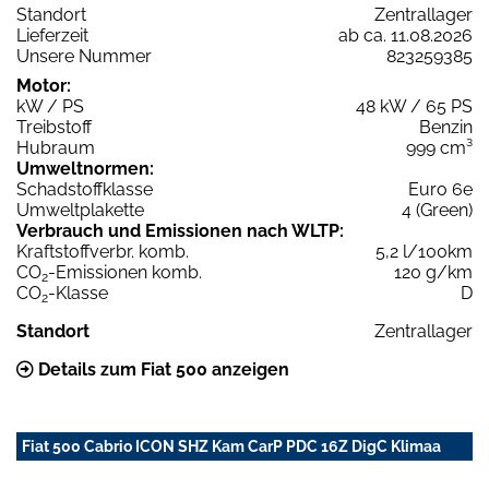
Standort
Zentrallager
Lieferzeit
ab ca. 11.08.2026
Unsere Nummer
823259385
Motor:
kW / PS
48 kW / 65 PS
Treibstoff
Benzin
Hubraum
999 cm³
Umweltnormen:
Schadstoffklasse
Euro 6e
Umweltplakette
4 (Green)
Verbrauch und Emissionen nach WLTP:
Kraftstoffverbr. komb.
5,2 l/100km
CO
-Emissionen komb.
120 g/km
2
CO
-Klasse
D
2
Standort
Zentrallager
Details zum Fiat 500 anzeigen
Fiat 500 Cabrio ICON SHZ Kam CarP PDC 16Z DigC Klimaa