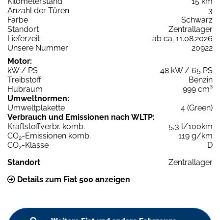
Kilometerstand
15 km
Anzahl der Türen
3
Farbe
Schwarz
Standort
Zentrallager
Lieferzeit
ab ca. 11.08.2026
Unsere Nummer
20922
Motor:
kW / PS
48 kW / 65 PS
Treibstoff
Benzin
Hubraum
999 cm³
Umweltnormen:
Umweltplakette
4 (Green)
Verbrauch und Emissionen nach WLTP:
Kraftstoffverbr. komb.
5,3 l/100km
CO
-Emissionen komb.
119 g/km
2
CO
-Klasse
D
2
Standort
Zentrallager
Details zum Fiat 500 anzeigen