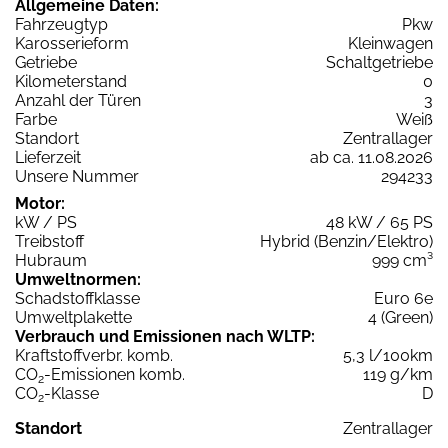
Allgemeine Daten:
Fahrzeugtyp
Pkw
Karosserieform
Kleinwagen
Getriebe
Schaltgetriebe
Kilometerstand
0
Anzahl der Türen
3
Farbe
Weiß
Standort
Zentrallager
Lieferzeit
ab ca. 11.08.2026
Unsere Nummer
294233
Motor:
kW / PS
48 kW / 65 PS
Treibstoff
Hybrid (Benzin/Elektro)
Hubraum
999 cm³
Umweltnormen:
Schadstoffklasse
Euro 6e
Umweltplakette
4 (Green)
Verbrauch und Emissionen nach WLTP:
Kraftstoffverbr. komb.
5,3 l/100km
CO
-Emissionen komb.
119 g/km
2
CO
-Klasse
D
2
Standort
Zentrallager