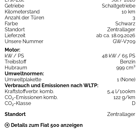
Getriebe
Schaltgetriebe
Kilometerstand
10 km
Anzahl der Türen
3
Farbe
Schwarz
Standort
Zentrallager
Lieferzeit
ab ca. 18.09.2026
Unsere Nummer
GW-V709
Motor:
kW / PS
48 kW / 65 PS
Treibstoff
Benzin
Hubraum
999 cm³
Umweltnormen:
Umweltplakette
1 (None)
Verbrauch und Emissionen nach WLTP:
Kraftstoffverbr. komb.
5,4 l/100km
CO
-Emissionen komb.
122 g/km
2
CO
-Klasse
D
2
Standort
Zentrallager
Details zum Fiat 500 anzeigen