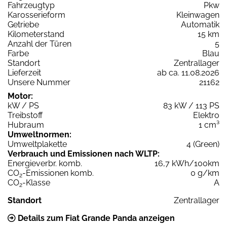
Fahrzeugtyp
Pkw
Karosserieform
Kleinwagen
Getriebe
Automatik
Kilometerstand
15 km
Anzahl der Türen
5
Farbe
Blau
Standort
Zentrallager
Lieferzeit
ab ca. 11.08.2026
Unsere Nummer
21162
Motor:
kW / PS
83 kW / 113 PS
Treibstoff
Elektro
Hubraum
1 cm³
Umweltnormen:
Umweltplakette
4 (Green)
Verbrauch und Emissionen nach WLTP:
Energieverbr. komb.
16,7 kWh/100km
CO
-Emissionen komb.
0 g/km
2
CO
-Klasse
A
2
Standort
Zentrallager
Details zum Fiat Grande Panda anzeigen