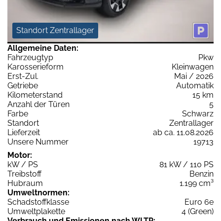
Standort Zentrallager
Allgemeine Daten:
Fahrzeugtyp
Pkw
Karosserieform
Kleinwagen
Erst-Zul.
Mai / 2026
Getriebe
Automatik
Kilometerstand
15 km
Anzahl der Türen
5
Farbe
Schwarz
Standort
Zentrallager
Lieferzeit
ab ca. 11.08.2026
Unsere Nummer
19713
Motor:
kW / PS
81 kW / 110 PS
Treibstoff
Benzin
Hubraum
1.199 cm³
Umweltnormen:
Schadstoffklasse
Euro 6e
Umweltplakette
4 (Green)
Verbrauch und Emissionen nach WLTP: