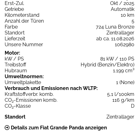
Erst-Zul.
Okt / 2025
Getriebe
Automatik
Kilometerstand
10 km
Anzahl der Türen
5
Farbe
724 Luna Bronze
Standort
Zentrallager
Lieferzeit
ab ca. 11.08.2026
Unsere Nummer
1062980
Motor:
kW / PS
81 kW / 110 PS
Treibstoff
Hybrid (Benzin/Elektro)
Hubraum
1.199 cm³
Umweltnormen:
Umweltplakette
1 (None)
Verbrauch und Emissionen nach WLTP:
Kraftstoffverbr. komb.
5,1 l/100km
CO
-Emissionen komb.
116 g/km
2
CO
-Klasse
D
2
Standort
Zentrallager
Details zum Fiat Grande Panda anzeigen