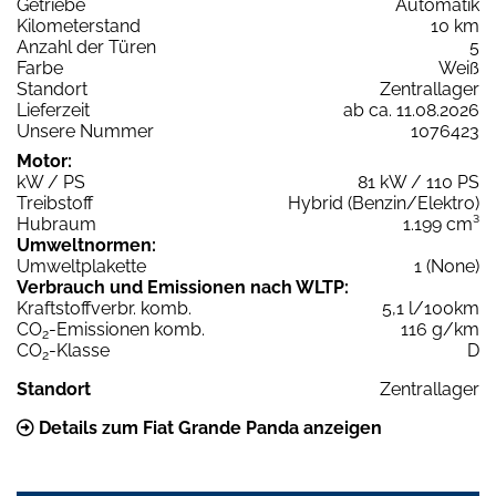
Getriebe
Automatik
Kilometerstand
10 km
Anzahl der Türen
5
Farbe
Weiß
Standort
Zentrallager
Lieferzeit
ab ca. 11.08.2026
Unsere Nummer
1076423
Motor:
kW / PS
81 kW / 110 PS
Treibstoff
Hybrid (Benzin/Elektro)
Hubraum
1.199 cm³
Umweltnormen:
Umweltplakette
1 (None)
Verbrauch und Emissionen nach WLTP:
Kraftstoffverbr. komb.
5,1 l/100km
CO
-Emissionen komb.
116 g/km
2
CO
-Klasse
D
2
Standort
Zentrallager
Details zum Fiat Grande Panda anzeigen