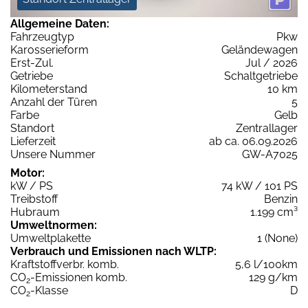
Allgemeine Daten:
Fahrzeugtyp
Pkw
Karosserieform
Geländewagen
Erst-Zul.
Jul / 2026
Getriebe
Schaltgetriebe
Kilometerstand
10 km
Anzahl der Türen
5
Farbe
Gelb
Standort
Zentrallager
Lieferzeit
ab ca. 06.09.2026
Unsere Nummer
GW-A7025
Motor:
kW / PS
74 kW / 101 PS
Treibstoff
Benzin
Hubraum
1.199 cm³
Umweltnormen:
Umweltplakette
1 (None)
Verbrauch und Emissionen nach WLTP:
Kraftstoffverbr. komb.
5,6 l/100km
CO
-Emissionen komb.
129 g/km
2
CO
-Klasse
D
2