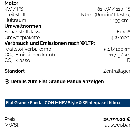
Motor:
kW / PS
81 kW / 110 PS
Treibstoff
Hybrid (Benzin/Elektro)
Hubraum
1.199 cm³
Umweltnormen:
Schadstoffklasse
Euro6
Umweltplakette
4 (Green)
Verbrauch und Emissionen nach WLTP:
Kraftstoffverbr. komb.
5,1 l/100km
CO
-Emissionen komb.
117 g/km
2
CO
-Klasse
D
2
Standort
Zentrallager
Details zum Fiat Grande Panda anzeigen
Fiat Grande Panda ICON MHEV Style & Winterpaket Klima
Preis:
25.799,00 €
MWSt:
ausweisbar