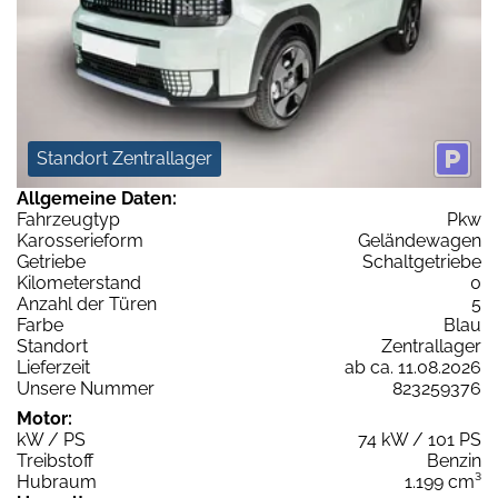
Standort Zentrallager
Allgemeine Daten:
Fahrzeugtyp
Pkw
Karosserieform
Geländewagen
Getriebe
Schaltgetriebe
Kilometerstand
0
Anzahl der Türen
5
Farbe
Blau
Standort
Zentrallager
Lieferzeit
ab ca. 11.08.2026
Unsere Nummer
823259376
Motor:
kW / PS
74 kW / 101 PS
Treibstoff
Benzin
Hubraum
1.199 cm³