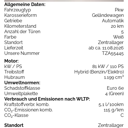
Allgemeine Daten:
Fahrzeugtyp
Pkw
Karosserieform
Geländewagen
Getriebe
Automatik
Kilometerstand
20 km
Anzahl der Türen
5
Farbe
Weiß
Standort
Zentrallager
Lieferzeit
ab ca. 11.08.2026
Unsere Nummer
TZA55445
Motor:
kW / PS
81 kW / 110 PS
Treibstoff
Hybrid (Benzin/Elektro)
Hubraum
1.199 cm³
Umweltnormen:
Schadstoffklasse
Euro 6e
Umweltplakette
4 (Green)
Verbrauch und Emissionen nach WLTP:
Kraftstoffverbr. komb.
5,1 l/100km
CO
-Emissionen komb.
115 g/km
2
CO
-Klasse
C
2
Standort
Zentrallager