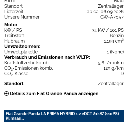
Farbe
Blau
Standort
Zentrallager
Lieferzeit
ab ca. 06.09.2026
Unsere Nummer
GW-A7057
Motor:
kW / PS
74 kW / 101 PS
Treibstoff
Benzin
Hubraum
1.199 cm³
Umweltnormen:
Umweltplakette
1 (None)
Verbrauch und Emissionen nach WLTP:
Kraftstoffverbr. komb.
5,6 l/100km
CO
-Emissionen komb.
129 g/km
2
CO
-Klasse
D
2
Standort
Zentrallager
Details zum Fiat Grande Panda anzeigen
Fiat Grande Panda LA PRIMA HYBRID 1.2 eDCT 81kW (110PS)
Klimaau...