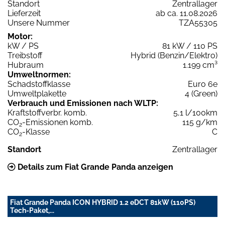
Standort
Zentrallager
Lieferzeit
ab ca. 11.08.2026
Unsere Nummer
TZA55305
Motor:
kW / PS
81 kW / 110 PS
Treibstoff
Hybrid (Benzin/Elektro)
Hubraum
1.199 cm³
Umweltnormen:
Schadstoffklasse
Euro 6e
Umweltplakette
4 (Green)
Verbrauch und Emissionen nach WLTP:
Kraftstoffverbr. komb.
5,1 l/100km
CO
-Emissionen komb.
115 g/km
2
CO
-Klasse
C
2
Standort
Zentrallager
Details zum Fiat Grande Panda anzeigen
Fiat Grande Panda ICON HYBRID 1.2 eDCT 81kW (110PS)
Tech-Paket,...