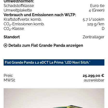
Umweltnormen:
Schadstoffklasse
Euro 6e
Umweltplakette
4 (Green)
Verbrauch und Emissionen nach WLTP:
Kraftstoffverbr. komb.
5,7 l/100km
CO
-Emissionen komb.
129 g/km
2
CO
-Klasse
D
2
Standort
Zentrallager
Details zum Fiat Grande Panda anzeigen
Fiat Grande Panda 1.2 eDCT La Prima *LED Navi Sitzh.*
Preis:
25.299,00 €
MWSt:
ausweisbar