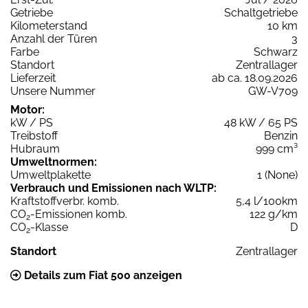
Getriebe
Schaltgetriebe
Kilometerstand
10 km
Anzahl der Türen
3
Farbe
Schwarz
Standort
Zentrallager
Lieferzeit
ab ca. 18.09.2026
Unsere Nummer
GW-V709
Motor:
kW / PS
48 kW / 65 PS
Treibstoff
Benzin
Hubraum
999 cm³
Umweltnormen:
Umweltplakette
1 (None)
Verbrauch und Emissionen nach WLTP:
Kraftstoffverbr. komb.
5,4 l/100km
CO
-Emissionen komb.
122 g/km
2
CO
-Klasse
D
2
Standort
Zentrallager
Details zum Fiat 500 anzeigen