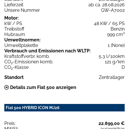
Lieferzeit
ab ca. 28.08.2026
Unsere Nummer
GW-A7002
Motor:
kW / PS
48 kW / 65 PS
Treibstoff
Benzin
Hubraum
999 cm³
Umweltnormen:
Umweltplakette
1 (None)
Verbrauch und Emissionen nach WLTP:
Kraftstoffverbr. komb.
5,3 l/100km
CO
-Emissionen komb.
121 g/km
2
CO
-Klasse
D
2
Standort
Zentrallager
Details zum Fiat 500 anzeigen
Fiat 500 HYBRID ICON MJ26
Preis:
22.899,00 €
MWSt:
ausweisbar