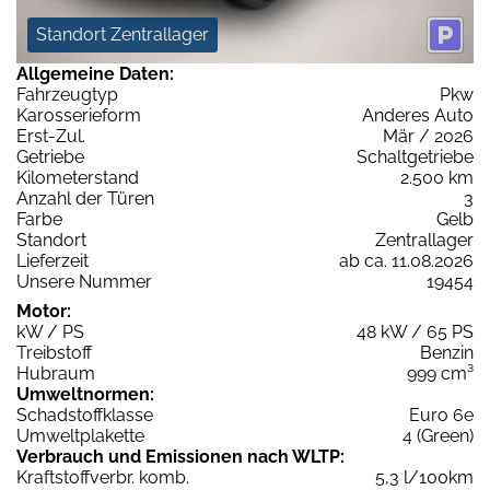
Standort Zentrallager
Allgemeine Daten:
Fahrzeugtyp
Pkw
Karosserieform
Anderes Auto
Erst-Zul.
Mär / 2026
Getriebe
Schaltgetriebe
Kilometerstand
2.500 km
Anzahl der Türen
3
Farbe
Gelb
Standort
Zentrallager
Lieferzeit
ab ca. 11.08.2026
Unsere Nummer
19454
Motor:
kW / PS
48 kW / 65 PS
Treibstoff
Benzin
Hubraum
999 cm³
Umweltnormen:
Schadstoffklasse
Euro 6e
Umweltplakette
4 (Green)
Verbrauch und Emissionen nach WLTP:
Kraftstoffverbr. komb.
5,3 l/100km