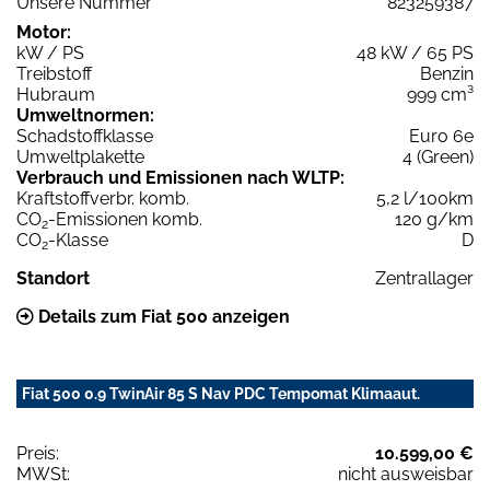
Unsere Nummer
823259387
Motor:
kW / PS
48 kW / 65 PS
Treibstoff
Benzin
Hubraum
999 cm³
Umweltnormen:
Schadstoffklasse
Euro 6e
Umweltplakette
4 (Green)
Verbrauch und Emissionen nach WLTP:
Kraftstoffverbr. komb.
5,2 l/100km
CO
-Emissionen komb.
120 g/km
2
CO
-Klasse
D
2
Standort
Zentrallager
Details zum Fiat 500 anzeigen
Fiat 500 0.9 TwinAir 85 S Nav PDC Tempomat Klimaaut.
Preis:
10.599,00 €
MWSt:
nicht ausweisbar