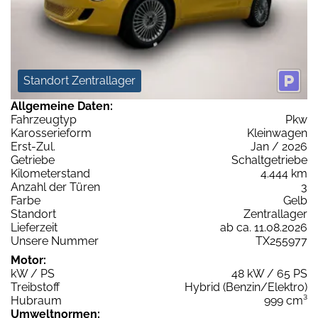
Standort Zentrallager
Allgemeine Daten:
Fahrzeugtyp
Pkw
Karosserieform
Kleinwagen
Erst-Zul.
Jan / 2026
Getriebe
Schaltgetriebe
Kilometerstand
4.444 km
Anzahl der Türen
3
Farbe
Gelb
Standort
Zentrallager
Lieferzeit
ab ca. 11.08.2026
Unsere Nummer
TX255977
Motor:
kW / PS
48 kW / 65 PS
Treibstoff
Hybrid (Benzin/Elektro)
Hubraum
999 cm³
Umweltnormen: