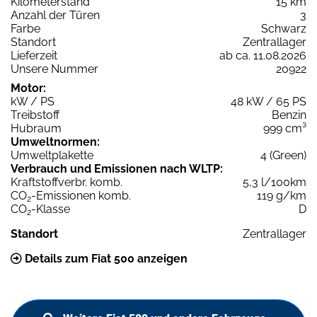
Kilometerstand
15 km
Anzahl der Türen
3
Farbe
Schwarz
Standort
Zentrallager
Lieferzeit
ab ca. 11.08.2026
Unsere Nummer
20922
Motor:
kW / PS
48 kW / 65 PS
Treibstoff
Benzin
Hubraum
999 cm³
Umweltnormen:
Umweltplakette
4 (Green)
Verbrauch und Emissionen nach WLTP:
Kraftstoffverbr. komb.
5,3 l/100km
CO
-Emissionen komb.
119 g/km
2
CO
-Klasse
D
2
Standort
Zentrallager
Details zum Fiat 500 anzeigen