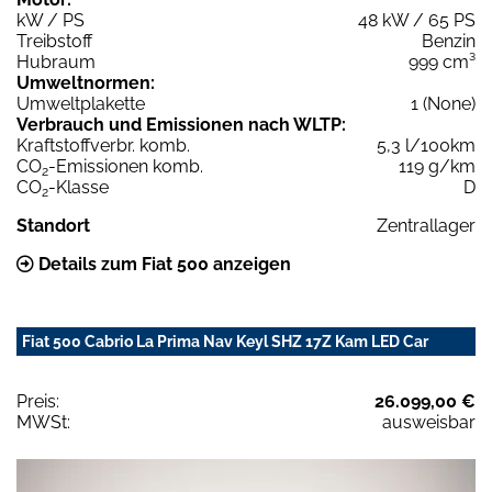
kW / PS
48 kW / 65 PS
Treibstoff
Benzin
Hubraum
999 cm³
Umweltnormen:
Umweltplakette
1 (None)
Verbrauch und Emissionen nach WLTP:
Kraftstoffverbr. komb.
5,3 l/100km
CO
-Emissionen komb.
119 g/km
2
CO
-Klasse
D
2
Standort
Zentrallager
Details zum Fiat 500 anzeigen
Fiat 500 Cabrio La Prima Nav Keyl SHZ 17Z Kam LED Car
Preis:
26.099,00 €
MWSt:
ausweisbar