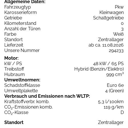
Allgemeine Daten:
Fahrzeugtyp
Pkw
Karosserieform
Kleinwagen
Getriebe
Schaltgetriebe
Kilometerstand
0
Anzahl der Türen
3
Farbe
Weiß
Standort
Zentrallager
Lieferzeit
ab ca. 11.08.2026
Unsere Nummer
294233
Motor:
kW / PS
48 kW / 65 PS
Treibstoff
Hybrid (Benzin/Elektro)
Hubraum
999 cm³
Umweltnormen:
Schadstoffklasse
Euro 6e
Umweltplakette
4 (Green)
Verbrauch und Emissionen nach WLTP:
Kraftstoffverbr. komb.
5,3 l/100km
CO
-Emissionen komb.
119 g/km
2
CO
-Klasse
D
2
Standort
Zentrallager