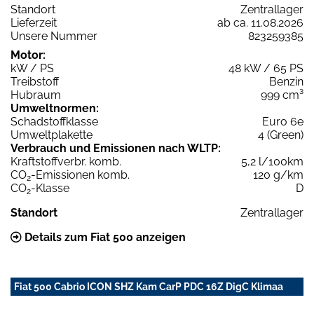
Standort
Zentrallager
Lieferzeit
ab ca. 11.08.2026
Unsere Nummer
823259385
Motor:
kW / PS
48 kW / 65 PS
Treibstoff
Benzin
Hubraum
999 cm³
Umweltnormen:
Schadstoffklasse
Euro 6e
Umweltplakette
4 (Green)
Verbrauch und Emissionen nach WLTP:
Kraftstoffverbr. komb.
5,2 l/100km
CO
-Emissionen komb.
120 g/km
2
CO
-Klasse
D
2
Standort
Zentrallager
Details zum Fiat 500 anzeigen
Fiat 500 Cabrio ICON SHZ Kam CarP PDC 16Z DigC Klimaa