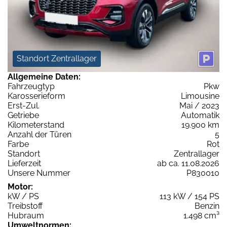
Standort Zentrallager
Allgemeine Daten:
Fahrzeugtyp
Pkw
Karosserieform
Limousine
Erst-Zul.
Mai / 2023
Getriebe
Automatik
Kilometerstand
19.900 km
Anzahl der Türen
5
Farbe
Rot
Standort
Zentrallager
Lieferzeit
ab ca. 11.08.2026
Unsere Nummer
P830010
Motor:
kW / PS
113 kW / 154 PS
Treibstoff
Benzin
Hubraum
1.498 cm³
Umweltnormen: