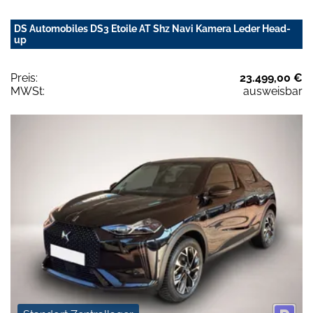
DS Automobiles DS3 Etoile AT Shz Navi Kamera Leder Head-
up
Preis:
23.499,00 €
MWSt:
ausweisbar