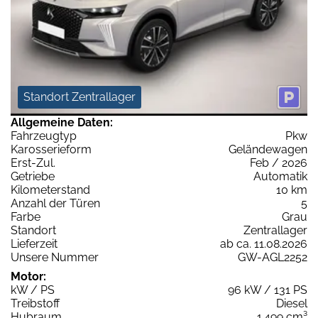
Standort Zentrallager
Allgemeine Daten:
Fahrzeugtyp
Pkw
Karosserieform
Geländewagen
Erst-Zul.
Feb / 2026
Getriebe
Automatik
Kilometerstand
10 km
Anzahl der Türen
5
Farbe
Grau
Standort
Zentrallager
Lieferzeit
ab ca. 11.08.2026
Unsere Nummer
GW-AGL2252
Motor:
kW / PS
96 kW / 131 PS
Treibstoff
Diesel
Hubraum
1.499 cm³