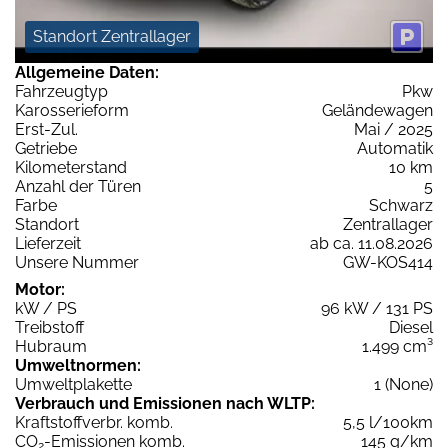
Standort Zentrallager
Allgemeine Daten:
Fahrzeugtyp
Pkw
Karosserieform
Geländewagen
Erst-Zul.
Mai / 2025
Getriebe
Automatik
Kilometerstand
10 km
Anzahl der Türen
5
Farbe
Schwarz
Standort
Zentrallager
Lieferzeit
ab ca. 11.08.2026
Unsere Nummer
GW-KOS414
Motor:
kW / PS
96 kW / 131 PS
Treibstoff
Diesel
Hubraum
1.499 cm³
Umweltnormen:
Umweltplakette
1 (None)
Verbrauch und Emissionen nach WLTP:
Kraftstoffverbr. komb.
5,5 l/100km
CO
-Emissionen komb.
145 g/km
2