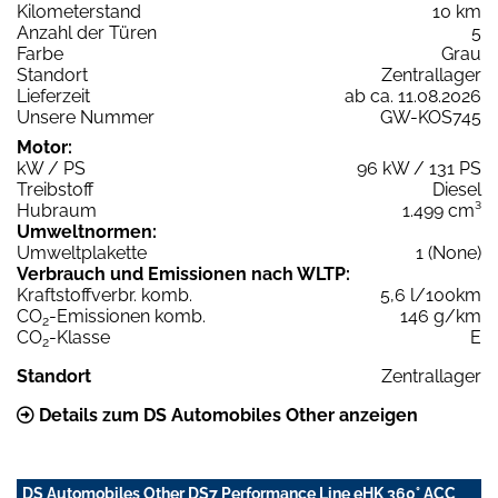
Kilometerstand
10 km
Anzahl der Türen
5
Farbe
Grau
Standort
Zentrallager
Lieferzeit
ab ca. 11.08.2026
Unsere Nummer
GW-KOS745
Motor:
kW / PS
96 kW / 131 PS
Treibstoff
Diesel
Hubraum
1.499 cm³
Umweltnormen:
Umweltplakette
1 (None)
Verbrauch und Emissionen nach WLTP:
Kraftstoffverbr. komb.
5,6 l/100km
CO
-Emissionen komb.
146 g/km
2
CO
-Klasse
E
2
Standort
Zentrallager
Details zum DS Automobiles Other anzeigen
DS Automobiles Other DS7 Performance Line eHK 360° ACC