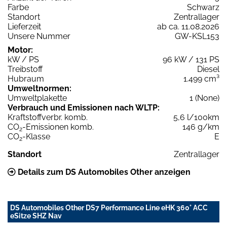
Farbe
Schwarz
Standort
Zentrallager
Lieferzeit
ab ca. 11.08.2026
Unsere Nummer
GW-KSL153
Motor:
kW / PS
96 kW / 131 PS
Treibstoff
Diesel
Hubraum
1.499 cm³
Umweltnormen:
Umweltplakette
1 (None)
Verbrauch und Emissionen nach WLTP:
Kraftstoffverbr. komb.
5,6 l/100km
CO
-Emissionen komb.
146 g/km
2
CO
-Klasse
E
2
Standort
Zentrallager
Details zum DS Automobiles Other anzeigen
DS Automobiles Other DS7 Performance Line eHK 360° ACC
eSitze SHZ Nav