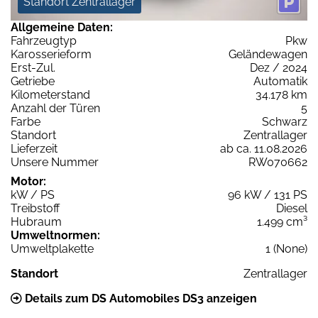
Standort Zentrallager
Allgemeine Daten:
Fahrzeugtyp
Pkw
Karosserieform
Geländewagen
Erst-Zul.
Dez / 2024
Getriebe
Automatik
Kilometerstand
34.178 km
Anzahl der Türen
5
Farbe
Schwarz
Standort
Zentrallager
Lieferzeit
ab ca. 11.08.2026
Unsere Nummer
RW070662
Motor:
kW / PS
96 kW / 131 PS
Treibstoff
Diesel
Hubraum
1.499 cm³
Umweltnormen:
Umweltplakette
1 (None)
Standort
Zentrallager
Details zum DS Automobiles DS3 anzeigen