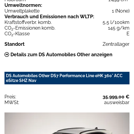
Umweltnormen:
Umweltplakette
1 (None)
Verbrauch und Emissionen nach WLTP:
Kraftstoffverbr. komb.
5,5 l/100km
CO
-Emissionen komb.
145 g/km
2
CO
-Klasse
E
2
Standort
Zentrallager
Details zum DS Automobiles Other anzeigen
DS Automobiles Other DS7 Performance Line eHK 360° ACC
eSitze SHZ Nav
Preis:
35.999,00 €
MWSt:
ausweisbar