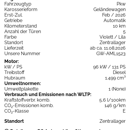
Fahrzeugtyp
Pkw
Karosserieform
Geländewagen
Erst-Zul.
Feb / 2026
Getriebe
Automatik
Kilometerstand
10 km
Anzahl der Türen
5
Farbe
Violett / Lila
Standort
Zentrallager
Lieferzeit
ab ca. 11.08.2026
Unsere Nummer
GW-AML1523
Motor:
kW / PS
96 kW / 131 PS
Treibstoff
Diesel
Hubraum
1.499 cm³
Umweltnormen:
Umweltplakette
1 (None)
Verbrauch und Emissionen nach WLTP:
Kraftstoffverbr. komb.
5,6 l/100km
CO
-Emissionen komb.
146 g/km
2
CO
-Klasse
E
2
Standort
Zentrallager