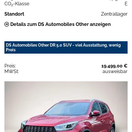
CO
-Klasse
E
2
Standort
Zentrallager
Details zum DS Automobiles Other anzeigen
DS Automobiles Other DR 5.0 SUV - viel Ausstattung, wenig
Preis
Preis:
19.499,00 €
MWSt:
ausweisbar