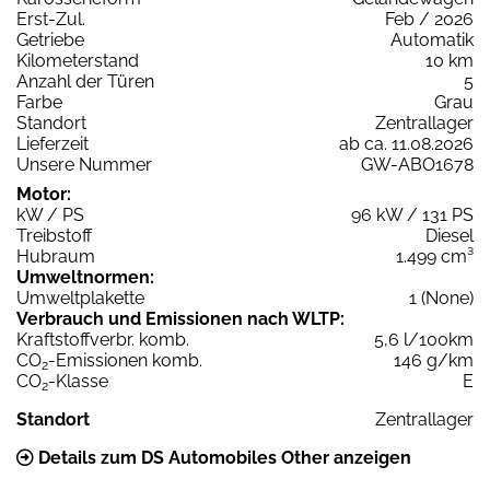
Erst-Zul.
Feb / 2026
Getriebe
Automatik
Kilometerstand
10 km
Anzahl der Türen
5
Farbe
Grau
Standort
Zentrallager
Lieferzeit
ab ca. 11.08.2026
Unsere Nummer
GW-ABO1678
Motor:
kW / PS
96 kW / 131 PS
Treibstoff
Diesel
Hubraum
1.499 cm³
Umweltnormen:
Umweltplakette
1 (None)
Verbrauch und Emissionen nach WLTP:
Kraftstoffverbr. komb.
5,6 l/100km
CO
-Emissionen komb.
146 g/km
2
CO
-Klasse
E
2
Standort
Zentrallager
Details zum DS Automobiles Other anzeigen