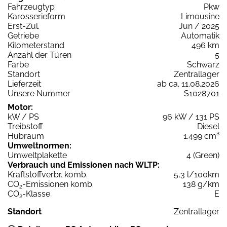
Fahrzeugtyp
Pkw
Karosserieform
Limousine
Erst-Zul.
Jun / 2025
Getriebe
Automatik
Kilometerstand
496 km
Anzahl der Türen
5
Farbe
Schwarz
Standort
Zentrallager
Lieferzeit
ab ca. 11.08.2026
Unsere Nummer
S1028701
Motor:
kW / PS
96 kW / 131 PS
Treibstoff
Diesel
Hubraum
1.499 cm³
Umweltnormen:
Umweltplakette
4 (Green)
Verbrauch und Emissionen nach WLTP:
Kraftstoffverbr. komb.
5,3 l/100km
CO
-Emissionen komb.
138 g/km
2
CO
-Klasse
E
2
Standort
Zentrallager