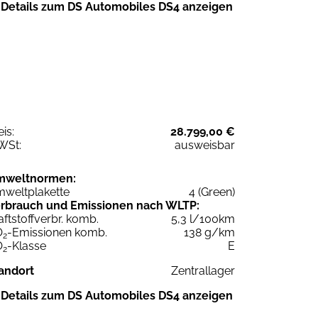
Details zum DS Automobiles DS4 anzeigen
eis:
28.799,00 €
WSt:
ausweisbar
mweltnormen:
weltplakette
4 (Green)
rbrauch und Emissionen nach WLTP:
aftstoffverbr. komb.
5,3 l/100km
O
-Emissionen komb.
138 g/km
2
O
-Klasse
E
2
andort
Zentrallager
Details zum DS Automobiles DS4 anzeigen