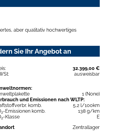
rtes, aber qualitativ hochwertiges
ern Sie Ihr Angebot an
eis:
32.399,00 €
WSt:
ausweisbar
mweltnormen:
weltplakette
1 (None)
rbrauch und Emissionen nach WLTP:
aftstoffverbr. komb.
5,2 l/100km
O
-Emissionen komb.
138 g/km
2
O
-Klasse
E
2
andort
Zentrallager