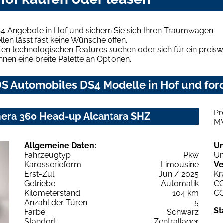
4 Angebote in Hof und sichern Sie sich Ihren Traumwagen.
len lässt fast keine Wünsche offen.
en technologischen Features suchen oder sich für ein preiswe
hnen eine breite Palette an Optionen.
S Automobiles DS4 Modelle in Hof und ford
Pr
mera 360 Head-up Alcantara SHZ
M
Allgemeine Daten:
U
Fahrzeugtyp
Pkw
Um
Karosserieform
Limousine
Ve
Erst-Zul.
Jun / 2025
Kr
Getriebe
Automatik
C
Kilometerstand
104 km
C
Anzahl der Türen
5
St
Farbe
Schwarz
Standort
Zentrallager