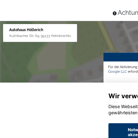
Achtun
Autohaus Höllerich
Kulmbacher Str. 69, 95233 Helmbrechts
Für die Aktivierun
Google LLC
erforde
Wir verw
Diese Webseit
gewährleisten
Notw
akze