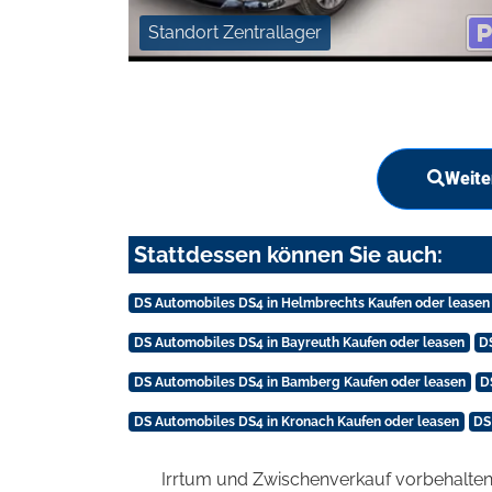
Standort Zentrallager
Weite
Stattdessen können Sie auch:
DS Automobiles DS4 in Helmbrechts Kaufen oder leasen
DS Automobiles DS4 in Bayreuth Kaufen oder leasen
D
DS Automobiles DS4 in Bamberg Kaufen oder leasen
D
DS Automobiles DS4 in Kronach Kaufen oder leasen
DS
Irrtum und Zwischenverkauf vorbehalten