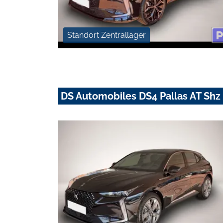
Standort Zentrallager
DS Automobiles DS4 Pallas AT S