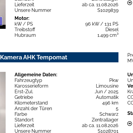
Lieferzeit
ab ca. 11.08.2026
Unsere Nummer
S1029839
Motor:
kW / PS
96 kW / 131 PS
Treibstoff
Diesel
Hubraum
1.499 cm³
Pr
hz Kamera AHK Tempomat
M
Allgemeine Daten:
U
Fahrzeugtyp
Pkw
Um
Karosserieform
Limousine
Ve
Erst-Zul.
Jun / 2025
Kr
Getriebe
Automatik
C
Kilometerstand
496 km
C
Anzahl der Türen
5
St
Farbe
Schwarz
Standort
Zentrallager
Lieferzeit
ab ca. 11.08.2026
Unsere Nummer
S1028701