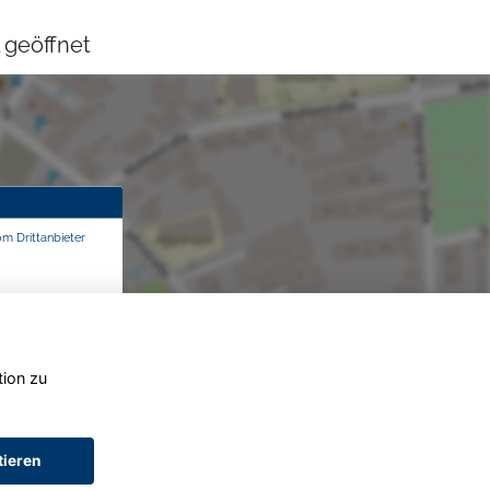
 geöffnet
om Drittanbieter
tion zu
tieren