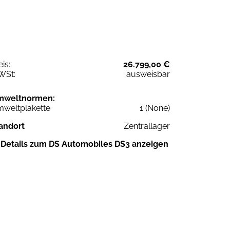
eis:
26.799,00 €
WSt:
ausweisbar
mweltnormen:
weltplakette
1 (None)
andort
Zentrallager
Details zum DS Automobiles DS3 anzeigen