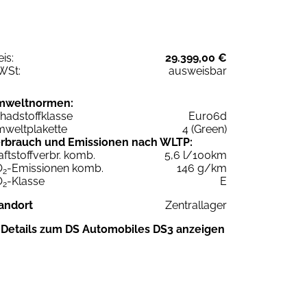
eis:
29.399,00 €
WSt:
ausweisbar
mweltnormen:
hadstoffklasse
Euro6d
weltplakette
4 (Green)
rbrauch und Emissionen nach WLTP:
aftstoffverbr. komb.
5,6 l/100km
O
-Emissionen komb.
146 g/km
2
O
-Klasse
E
2
andort
Zentrallager
Details zum DS Automobiles DS3 anzeigen