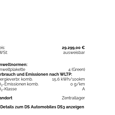
eis:
29.299,00 €
WSt:
ausweisbar
mweltnormen:
weltplakette
4 (Green)
rbrauch und Emissionen nach WLTP:
ergieverbr. komb.
15,6 kWh/100km
O
-Emissionen komb.
0 g/km
2
O
-Klasse
A
2
andort
Zentrallager
Details zum DS Automobiles DS3 anzeigen