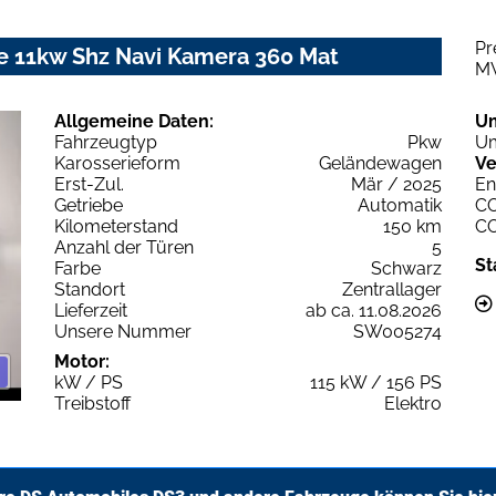
Pr
le 11kw Shz Navi Kamera 360 Mat
M
Allgemeine Daten:
U
Fahrzeugtyp
Pkw
Um
Karosserieform
Geländewagen
Ve
Erst-Zul.
Mär / 2025
En
Getriebe
Automatik
C
Kilometerstand
150 km
C
Anzahl der Türen
5
St
Farbe
Schwarz
Standort
Zentrallager
Lieferzeit
ab ca. 11.08.2026
Unsere Nummer
SW005274
Motor:
kW / PS
115 kW / 156 PS
Treibstoff
Elektro