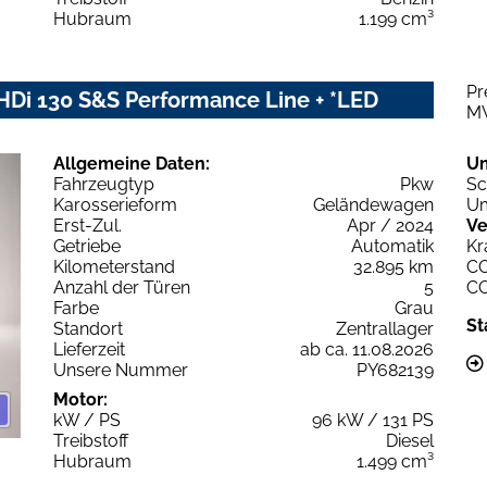
Hubraum
1.199 cm³
Pr
HDi 130 S&S Performance Line + *LED
M
Allgemeine Daten:
U
Fahrzeugtyp
Pkw
Sc
Karosserieform
Geländewagen
Um
Erst-Zul.
Apr / 2024
Ve
Getriebe
Automatik
Kr
Kilometerstand
32.895 km
C
Anzahl der Türen
5
C
Farbe
Grau
St
Standort
Zentrallager
Lieferzeit
ab ca. 11.08.2026
Unsere Nummer
PY682139
Motor:
kW / PS
96 kW / 131 PS
Treibstoff
Diesel
Hubraum
1.499 cm³