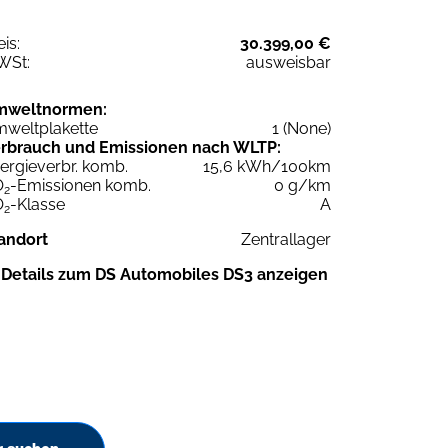
eis:
30.399,00 €
WSt:
ausweisbar
mweltnormen:
weltplakette
1 (None)
rbrauch und Emissionen nach WLTP:
ergieverbr. komb.
15,6 kWh/100km
O
-Emissionen komb.
0 g/km
2
O
-Klasse
A
2
andort
Zentrallager
Details zum DS Automobiles DS3 anzeigen