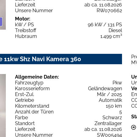
Lieferzeit
ab ca. 11.08.2026
Unsere Nummer
RW070662
Motor:
kW / PS
96 kW / 131 PS
Treibstoff
Diesel
Hubraum
1.499 cm³
Pr
le 11kw Shz Navi Kamera 360
M
Allgemeine Daten:
U
Fahrzeugtyp
Pkw
Um
Karosserieform
Geländewagen
Ve
Erst-Zul.
Mär / 2025
En
Getriebe
Automatik
C
Kilometerstand
150 km
C
Anzahl der Türen
5
St
Farbe
Schwarz
Standort
Zentrallager
Lieferzeit
ab ca. 11.08.2026
Unsere Nummer
SW005494