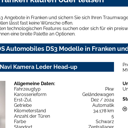
3 Angebote in Franken und sichern Sie sich Ihren Traumwage
len lässt fast keine Wünsche offen.
en technologischen Features suchen oder sich für ein preiswe
hnen eine breite Palette an Optionen.
S Automobiles DS3 Modelle in Franken und 
Pr
z Navi Kamera Leder Head-up
M
Allgemeine Daten:
U
Fahrzeugtyp
Pkw
Um
Karosserieform
Geländewagen
St
Erst-Zul.
Dez / 2024
Getriebe
Automatik
Kilometerstand
34.178 km
Anzahl der Türen
5
Farbe
Schwarz
Standort
Zentrallager