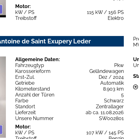
Motor:
kW / PS
115 kW / 156 PS
Treibstoff
Elektro
Pr
ntoine de Saint Exupery Leder
M
Allgemeine Daten:
U
Fahrzeugtyp
Pkw
Um
Karosserieform
Geländewagen
St
Erst-Zul.
Dez / 2024
Getriebe
Automatik
Kilometerstand
8.903 km
Anzahl der Türen
5
Farbe
Schwarz
Standort
Zentrallager
Lieferzeit
ab ca. 11.08.2026
Unsere Nummer
SW002801
Motor:
kW / PS
107 kW / 145 PS
Treibstoff
Benzin