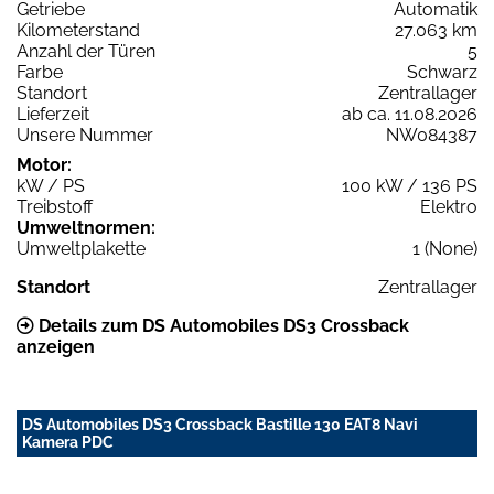
Getriebe
Automatik
Kilometerstand
27.063 km
Anzahl der Türen
5
Farbe
Schwarz
Standort
Zentrallager
Lieferzeit
ab ca. 11.08.2026
Unsere Nummer
NW084387
Motor:
kW / PS
100 kW / 136 PS
Treibstoff
Elektro
Umweltnormen:
Umweltplakette
1 (None)
Standort
Zentrallager
Details zum DS Automobiles DS3 Crossback
anzeigen
DS Automobiles DS3 Crossback Bastille 130 EAT8 Navi
Kamera PDC