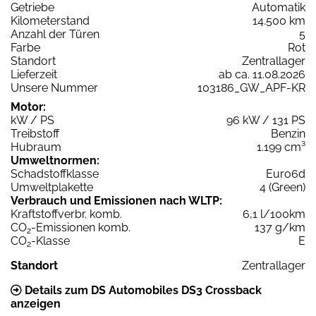
Getriebe
Automatik
Kilometerstand
14.500 km
Anzahl der Türen
5
Farbe
Rot
Standort
Zentrallager
Lieferzeit
ab ca. 11.08.2026
Unsere Nummer
103186_GW_APF-KR
Motor:
kW / PS
96 kW / 131 PS
Treibstoff
Benzin
Hubraum
1.199 cm³
Umweltnormen:
Schadstoffklasse
Euro6d
Umweltplakette
4 (Green)
Verbrauch und Emissionen nach WLTP:
Kraftstoffverbr. komb.
6,1 l/100km
CO
-Emissionen komb.
137 g/km
2
CO
-Klasse
E
2
Standort
Zentrallager
Details zum DS Automobiles DS3 Crossback
anzeigen