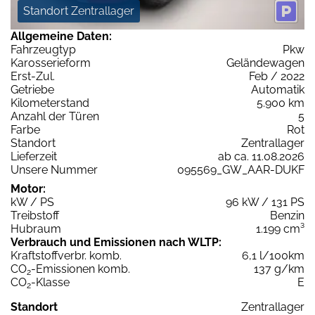
Standort Zentrallager
Allgemeine Daten:
Fahrzeugtyp
Pkw
Karosserieform
Geländewagen
Erst-Zul.
Feb / 2022
Getriebe
Automatik
Kilometerstand
5.900 km
Anzahl der Türen
5
Farbe
Rot
Standort
Zentrallager
Lieferzeit
ab ca. 11.08.2026
Unsere Nummer
095569_GW_AAR-DUKF
Motor:
kW / PS
96 kW / 131 PS
Treibstoff
Benzin
Hubraum
1.199 cm³
Verbrauch und Emissionen nach WLTP:
Kraftstoffverbr. komb.
6,1 l/100km
CO
-Emissionen komb.
137 g/km
2
CO
-Klasse
E
2
Standort
Zentrallager