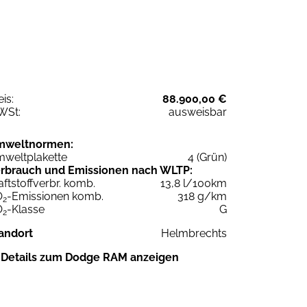
eis:
88.900,00 €
WSt:
ausweisbar
mweltnormen:
weltplakette
4 (Grün)
rbrauch und Emissionen nach WLTP:
aftstoffverbr. komb.
13,8 l/100km
O
-Emissionen komb.
318 g/km
2
O
-Klasse
G
2
andort
Helmbrechts
Details zum Dodge RAM anzeigen