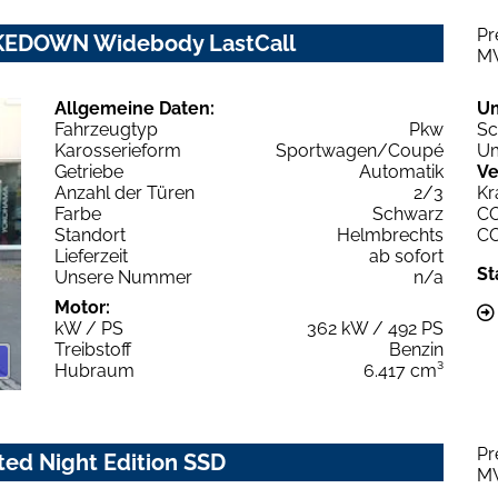
Pr
AKEDOWN Widebody LastCall
M
Allgemeine Daten:
U
Fahrzeugtyp
Pkw
Sc
Karosserieform
Sportwagen/Coupé
Um
Getriebe
Automatik
Ve
Anzahl der Türen
2/3
Kr
Farbe
Schwarz
C
Standort
Helmbrechts
C
Lieferzeit
ab sofort
St
Unsere Nummer
n/a
Motor:
kW / PS
362 kW / 492 PS
Treibstoff
Benzin
Hubraum
6.417 cm³
Pr
ed Night Edition SSD
M