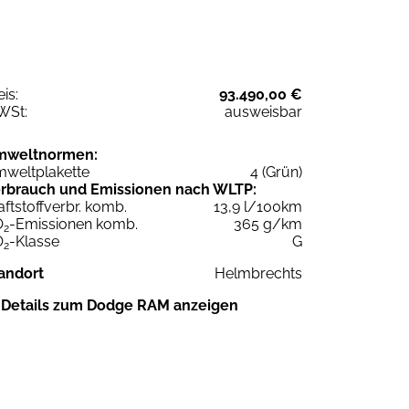
eis:
93.490,00 €
WSt:
ausweisbar
mweltnormen:
weltplakette
4 (Grün)
rbrauch und Emissionen nach WLTP:
aftstoffverbr. komb.
13,9 l/100km
O
-Emissionen komb.
365 g/km
2
O
-Klasse
G
2
andort
Helmbrechts
Details zum Dodge RAM anzeigen