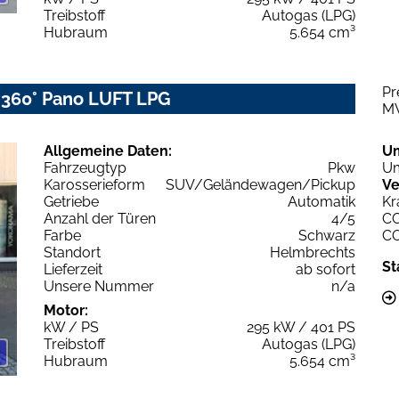
Treibstoff
Autogas (LPG)
Hubraum
5.654 cm³
Pr
 360° Pano LUFT LPG
M
Allgemeine Daten:
U
Fahrzeugtyp
Pkw
Um
Karosserieform
SUV/Geländewagen/Pickup
Ve
Getriebe
Automatik
Kr
Anzahl der Türen
4/5
C
Farbe
Schwarz
C
Standort
Helmbrechts
St
Lieferzeit
ab sofort
Unsere Nummer
n/a
Motor:
kW / PS
295 kW / 401 PS
Treibstoff
Autogas (LPG)
Hubraum
5.654 cm³