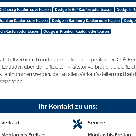
ünchberg Kaufen oder leasen
Dodge in Hof Kaufen oder leasen
Dodge in B
franken Kaufen oder leasen
Dodge in Bamberg Kaufen oder leasen
Dodge 
ch Kaufen oder leasen
Dodge in Franken Kaufen oder leasen
.
2
raftstoffverbrauch und zu den offiziellen spezifischen CO
-Emi
tfaden über den offiziellen Kraftstoffverbrauch, die offizie
kw' entnommen werden, der an allen Verkaufsstellen und bei
www.dat.de.
Ihr Kontakt zu uns:
Verkauf
Service
Montag bis Freitag
Montag bis Freitag