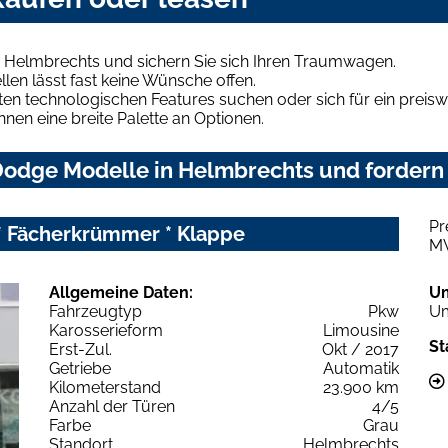
 Helmbrechts und sichern Sie sich Ihren Traumwagen.
len lässt fast keine Wünsche offen.
en technologischen Features suchen oder sich für ein preiswe
hnen eine breite Palette an Optionen.
odge Modelle in Helmbrechts und fordern 
Pr
* Fächerkrümmer * Klappe
M
Allgemeine Daten:
U
Fahrzeugtyp
Pkw
Um
Karosserieform
Limousine
St
Erst-Zul.
Okt / 2017
Getriebe
Automatik
Kilometerstand
23.900 km
Anzahl der Türen
4/5
Farbe
Grau
Standort
Helmbrechts