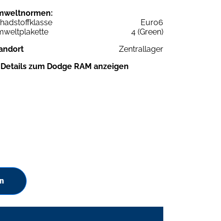
mweltnormen:
hadstoffklasse
Euro6
weltplakette
4 (Green)
andort
Zentrallager
Details zum Dodge RAM anzeigen
n