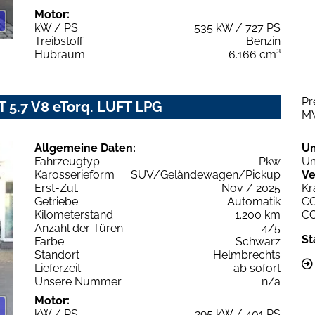
Motor:
kW / PS
535 kW / 727 PS
Treibstoff
Benzin
Hubraum
6.166 cm³
Pr
 5.7 V8 eTorq. LUFT LPG
M
Allgemeine Daten:
U
Fahrzeugtyp
Pkw
Um
Karosserieform
SUV/Geländewagen/Pickup
Ve
Erst-Zul.
Nov / 2025
Kr
Getriebe
Automatik
C
Kilometerstand
1.200 km
C
Anzahl der Türen
4/5
St
Farbe
Schwarz
Standort
Helmbrechts
Lieferzeit
ab sofort
Unsere Nummer
n/a
Motor:
kW / PS
295 kW / 401 PS