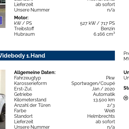
Lieferzeit
ab sofort
Unsere Nummer
n/a
Motor:
kW / PS
527 kW / 717 PS
Treibstoff
Benzin
Hubraum
6.166 cm³
Pr
Widebody 1.Hand
M
Allgemeine Daten:
U
Fahrzeugtyp
Pkw
Um
Karosserieform
Sportwagen/Coupé
St
Erst-Zul.
Jan / 2020
Getriebe
Automatik
Kilometerstand
13.500 km
Anzahl der Türen
2/3
Farbe
Weiß
Standort
Helmbrechts
Lieferzeit
ab sofort
Unsere Nummer
n/a