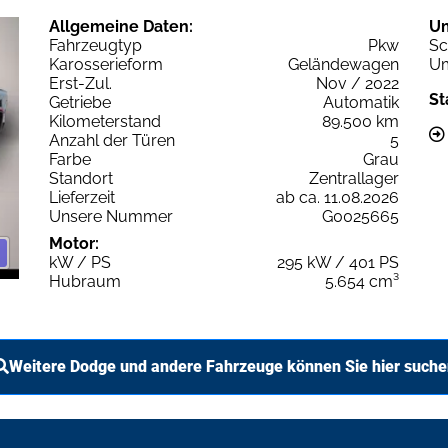
Allgemeine Daten:
U
Fahrzeugtyp
Pkw
Sc
Karosserieform
Geländewagen
Um
Erst-Zul.
Nov / 2022
St
Getriebe
Automatik
Kilometerstand
89.500 km
Anzahl der Türen
5
Farbe
Grau
Standort
Zentrallager
Lieferzeit
ab ca. 11.08.2026
Unsere Nummer
G0025665
Motor:
kW / PS
295 kW / 401 PS
Hubraum
5.654 cm³
Weitere Dodge und andere Fahrzeuge können Sie hier suche