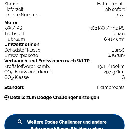
Standort
Helmbrechts
Lieferzeit
ab sofort
Unsere Nummer
n/a
Motor:
kW / PS
362 kW / 492 PS
Treibstoff
Benzin
Hubraum
6.417 cm³
Umweltnormen:
Schadstoffklasse
Euro6
Umweltplakette
4 (Grün)
Verbrauch und Emissionen nach WLTP:
Kraftstoffverbr. komb.
13,1 l/100km
CO
-Emissionen komb.
297 g/km
2
CO
-Klasse
G
2
Standort
Helmbrechts
Details zum Dodge Challenger anzeigen
Weitere Dodge Challenger und andere
Fahrzeuge können Sie hier suchen