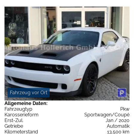
Fahrzeug vor Ort
Allgemeine Daten:
Fahrzeugtyp
Pkw
Karosserieform
Sportwagen/Coupé
Erst-Zul.
Jan / 2020
Getriebe
Automatik
Kilometerstand
13.500 km