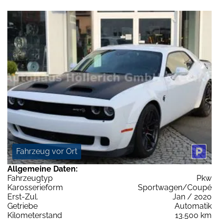
Fahrzeug vor Ort
Allgemeine Daten:
Fahrzeugtyp
Pkw
Karosserieform
Sportwagen/Coupé
Erst-Zul.
Jan / 2020
Getriebe
Automatik
Kilometerstand
13.500 km