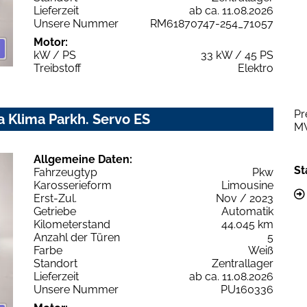
Lieferzeit
ab ca. 11.08.2026
Unsere Nummer
RM61870747-254_71057
Motor:
kW / PS
33 kW / 45 PS
Treibstoff
Elektro
Pr
 Klima Parkh. Servo ES
M
Allgemeine Daten:
St
Fahrzeugtyp
Pkw
Karosserieform
Limousine
Erst-Zul.
Nov / 2023
Getriebe
Automatik
Kilometerstand
44.045 km
Anzahl der Türen
5
Farbe
Weiß
Standort
Zentrallager
Lieferzeit
ab ca. 11.08.2026
Unsere Nummer
PU160336