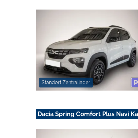
Standort Zentrallager
Dacia Spring Comfort Plus Navi K