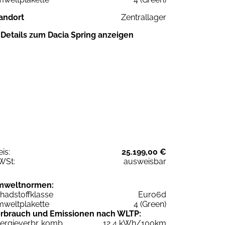
andort
Zentrallager
Details zum Dacia Spring anzeigen
eis:
25.199,00 €
WSt:
ausweisbar
mweltnormen:
hadstoffklasse
Euro6d
weltplakette
4 (Green)
rbrauch und Emissionen nach WLTP:
ergieverbr. komb.
12,4 kWh/100km