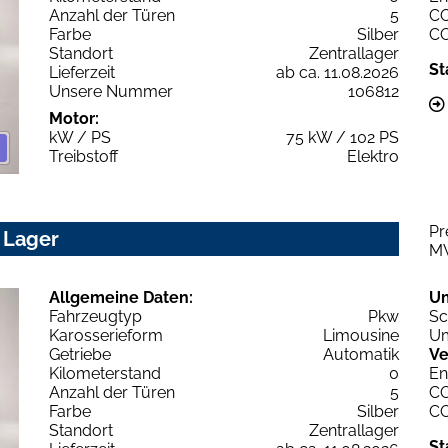
Anzahl der Türen
5
C
Farbe
Silber
C
Standort
Zentrallager
St
Lieferzeit
ab ca. 11.08.2026
Unsere Nummer
106812
Motor:
kW / PS
75 kW / 102 PS
Treibstoff
Elektro
Pr
 Lager
M
Allgemeine Daten:
U
Fahrzeugtyp
Pkw
Sc
Karosserieform
Limousine
Um
Getriebe
Automatik
Ve
Kilometerstand
0
En
Anzahl der Türen
5
C
Farbe
Silber
C
Standort
Zentrallager
St