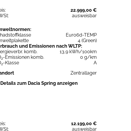
eis:
22.999,00 €
WSt:
ausweisbar
mweltnormen:
hadstoffklasse
Euro6d-TEMP
weltplakette
4 (Green)
rbrauch und Emissionen nach WLTP:
ergieverbr. komb.
13,9 kWh/100km
O
-Emissionen komb.
0 g/km
2
O
-Klasse
A
2
andort
Zentrallager
Details zum Dacia Spring anzeigen
eis:
12.199,00 €
WSt:
ausweisbar