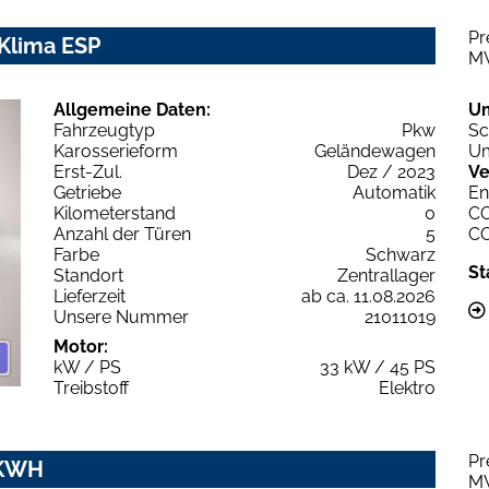
Pr
 Klima ESP
M
Allgemeine Daten:
U
Fahrzeugtyp
Pkw
Sc
Karosserieform
Geländewagen
Um
Erst-Zul.
Dez / 2023
Ve
Getriebe
Automatik
En
Kilometerstand
0
C
Anzahl der Türen
5
C
Farbe
Schwarz
St
Standort
Zentrallager
Lieferzeit
ab ca. 11.08.2026
Unsere Nummer
21011019
Motor:
kW / PS
33 kW / 45 PS
Treibstoff
Elektro
Pr
 KWH
M