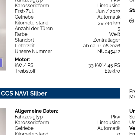
Karosserieform
Limousine
St
Erst-Zul.
Jun / 2022
Getriebe
Automatik
Kilometerstand
39.744 km
Anzahl der Türen
5
Farbe
Weiß
Standort
Zentrallager
Lieferzeit
ab ca. 11.08.2026
Unsere Nummer
NU045412
Motor:
kW / PS
33 kW / 45 PS
Treibstoff
Elektro
Pr
 CCS NAVI Silber
M
Allgemeine Daten:
U
Fahrzeugtyp
Pkw
Sc
Karosserieform
Limousine
Um
Getriebe
Automatik
Ve
Kilometerstand
0
En