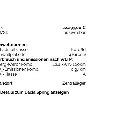
eis:
22.299,00 €
WSt:
ausweisbar
mweltnormen:
hadstoffklasse
Euro6d
weltplakette
4 (Green)
rbrauch und Emissionen nach WLTP:
ergieverbr. komb.
12,4 kWh/100km
O
-Emissionen komb.
0 g/km
2
O
-Klasse
A
2
andort
Zentrallager
Details zum Dacia Spring anzeigen