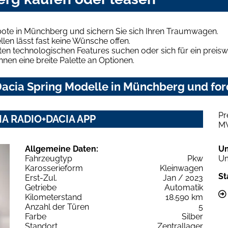
bote in Münchberg und sichern Sie sich Ihren Traumwagen.
len lässt fast keine Wünsche offen.
en technologischen Features suchen oder sich für ein preiswe
hnen eine breite Palette an Optionen.
acia Spring Modelle in Münchberg und ford
Pr
IA RADIO+DACIA APP
M
Allgemeine Daten:
U
Fahrzeugtyp
Pkw
Um
Karosserieform
Kleinwagen
St
Erst-Zul.
Jan / 2023
Getriebe
Automatik
Kilometerstand
18.590 km
Anzahl der Türen
5
Farbe
Silber
Standort
Zentrallager