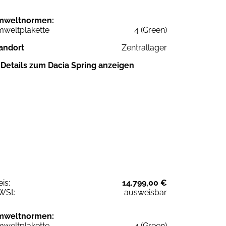
mweltnormen:
weltplakette
4 (Green)
andort
Zentrallager
Details zum Dacia Spring anzeigen
eis:
14.799,00 €
WSt:
ausweisbar
mweltnormen:
weltplakette
4 (Green)