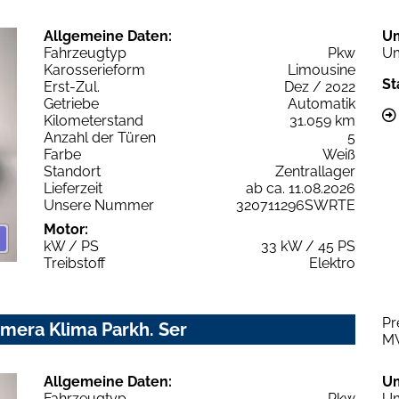
Allgemeine Daten:
U
Fahrzeugtyp
Pkw
Um
Karosserieform
Limousine
St
Erst-Zul.
Dez / 2022
Getriebe
Automatik
Kilometerstand
31.059 km
Anzahl der Türen
5
Farbe
Weiß
Standort
Zentrallager
Lieferzeit
ab ca. 11.08.2026
Unsere Nummer
320711296SWRTE
Motor:
kW / PS
33 kW / 45 PS
Treibstoff
Elektro
Pr
amera Klima Parkh. Ser
M
Allgemeine Daten:
U
Fahrzeugtyp
Pkw
Um