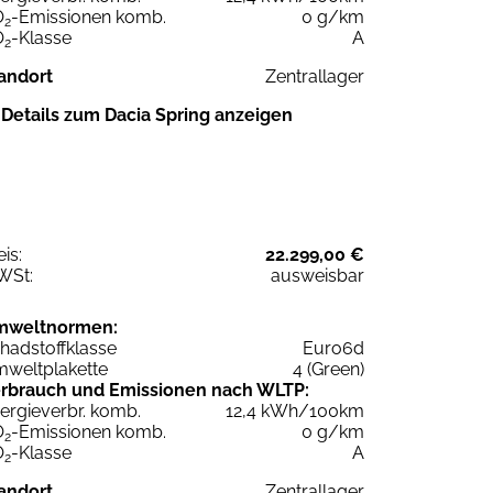
O
-Emissionen komb.
0 g/km
2
O
-Klasse
A
2
andort
Zentrallager
Details zum Dacia Spring anzeigen
eis:
22.299,00 €
WSt:
ausweisbar
mweltnormen:
hadstoffklasse
Euro6d
weltplakette
4 (Green)
rbrauch und Emissionen nach WLTP:
ergieverbr. komb.
12,4 kWh/100km
O
-Emissionen komb.
0 g/km
2
O
-Klasse
A
2
andort
Zentrallager