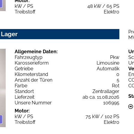
Motor:
kW / PS
48 kW / 65 PS
Treibstoff
Elektro
Pr
 Lager
M
Allgemeine Daten:
U
Fahrzeugtyp
Pkw
Sc
Karosserieform
Limousine
Um
Getriebe
Automatik
Ve
Kilometerstand
0
En
Anzahl der Türen
5
C
Farbe
Rot
C
Standort
Zentrallager
St
Lieferzeit
ab ca. 11.08.2026
Unsere Nummer
106995
Motor:
kW / PS
75 kW / 102 PS
Treibstoff
Elektro