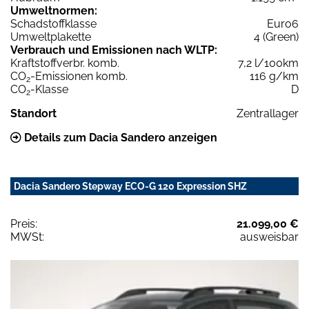
Umweltnormen:
Schadstoffklasse
Euro6
Umweltplakette
4 (Green)
Verbrauch und Emissionen nach WLTP:
Kraftstoffverbr. komb.
7,2 l/100km
CO
-Emissionen komb.
116 g/km
2
CO
-Klasse
D
2
Standort
Zentrallager
Details zum Dacia Sandero anzeigen
Dacia Sandero Stepway ECO-G 120 Expression SHZ
Preis:
21.099,00 €
MWSt:
ausweisbar