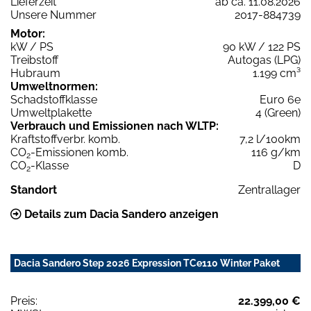
Lieferzeit
ab ca. 11.08.2026
Unsere Nummer
2017-884739
Motor:
kW / PS
90 kW / 122 PS
Treibstoff
Autogas (LPG)
Hubraum
1.199 cm³
Umweltnormen:
Schadstoffklasse
Euro 6e
Umweltplakette
4 (Green)
Verbrauch und Emissionen nach WLTP:
Kraftstoffverbr. komb.
7,2 l/100km
CO
-Emissionen komb.
116 g/km
2
CO
-Klasse
D
2
Standort
Zentrallager
Details zum Dacia Sandero anzeigen
Dacia Sandero Step 2026 Expression TCe110 Winter Paket
Preis:
22.399,00 €