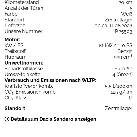
Kilometerstand
20 km
Anzahl der Türen
5
Farbe
Weiß
Standort
Zentrallager
Lieferzeit
ab ca. 11.08.2026
Unsere Nummer
P.25503
Motor:
kW / PS
81 kW / 110 PS
Treibstoff
Benzin
Hubraum
999 cm³
Umweltnormen:
Schadstoffklasse
Euro 6e
Umweltplakette
4 (Green)
Verbrauch und Emissionen nach WLTP:
Kraftstoffverbr. komb.
5,5 l/100km
CO
-Emissionen komb.
125 g/km
2
CO
-Klasse
D
2
Standort
Zentrallager
Details zum Dacia Sandero anzeigen