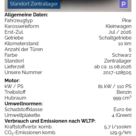
Standort Zentrallager
Allgemeine Daten:
Fahrzeugtyp
Pkw
Karosserieform
Kleinwagen
Erst-Zul.
Jul / 2026
Getriebe
Schaltgetriebe
Kilometerstand
10 km
Anzahl der Türen
5
Farbe
Schwarz
Standort
Zentrallager
Lieferzeit
ab ca. 11.08.2026
Unsere Nummer
2017-128505
Motor:
kW / PS
81 kW / 110 PS
Treibstoff
Benzin
Hubraum
999 cm³
Umweltnormen:
Schadstoffklasse
Euro 6e
Umweltplakette
4 (Green)
Verbrauch und Emissionen nach WLTP:
Kraftstoffverbr. komb.
5,7 l/100km
CO
-Emissionen komb.
129 g/km
2