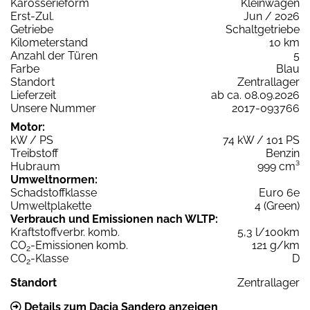
Karosserieform
Kleinwagen
Erst-Zul.
Jun / 2026
Getriebe
Schaltgetriebe
Kilometerstand
10 km
Anzahl der Türen
5
Farbe
Blau
Standort
Zentrallager
Lieferzeit
ab ca. 08.09.2026
Unsere Nummer
2017-093766
Motor:
kW / PS
74 kW / 101 PS
Treibstoff
Benzin
Hubraum
999 cm³
Umweltnormen:
Schadstoffklasse
Euro 6e
Umweltplakette
4 (Green)
Verbrauch und Emissionen nach WLTP:
Kraftstoffverbr. komb.
5,3 l/100km
CO
-Emissionen komb.
121 g/km
2
CO
-Klasse
D
2
Standort
Zentrallager
Details zum Dacia Sandero anzeigen