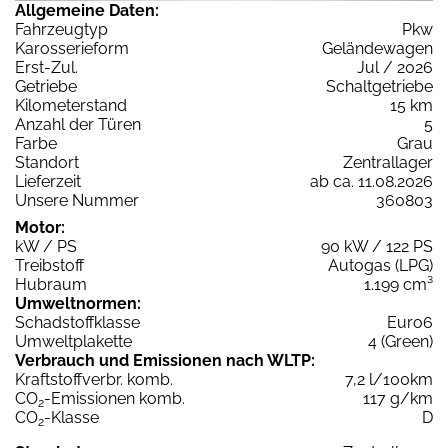
Allgemeine Daten:
Fahrzeugtyp
Pkw
Karosserieform
Geländewagen
Erst-Zul.
Jul / 2026
Getriebe
Schaltgetriebe
Kilometerstand
15 km
Anzahl der Türen
5
Farbe
Grau
Standort
Zentrallager
Lieferzeit
ab ca. 11.08.2026
Unsere Nummer
360803
Motor:
kW / PS
90 kW / 122 PS
Treibstoff
Autogas (LPG)
Hubraum
1.199 cm³
Umweltnormen:
Schadstoffklasse
Euro6
Umweltplakette
4 (Green)
Verbrauch und Emissionen nach WLTP:
Kraftstoffverbr. komb.
7,2 l/100km
CO
-Emissionen komb.
117 g/km
2
CO
-Klasse
D
2