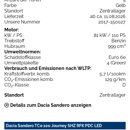
Farbe
Gelb
Standort
Zentrallager
Lieferzeit
ab ca. 11.08.2026
Unsere Nummer
2017-150027
Motor:
kW / PS
81 kW / 110 PS
Treibstoff
Benzin
Hubraum
999 cm³
Umweltnormen:
Schadstoffklasse
Euro 6e
Umweltplakette
4 (Green)
Verbrauch und Emissionen nach WLTP:
Kraftstoffverbr. komb.
5,7 l/100km
CO
-Emissionen komb.
129 g/km
2
CO
-Klasse
D
2
Standort
Zentrallager
Details zum Dacia Sandero anzeigen
Dacia Sandero TCe 100 Journey SHZ RFK PDC LED