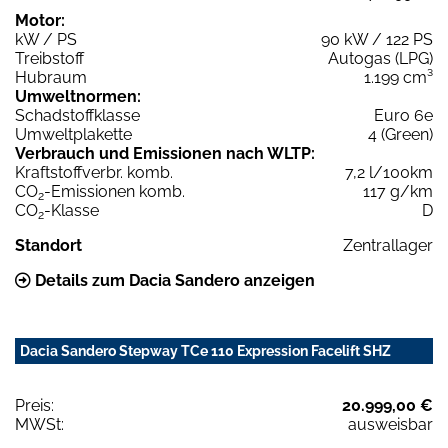
Motor:
kW / PS
90 kW / 122 PS
Treibstoff
Autogas (LPG)
Hubraum
1.199 cm³
Umweltnormen:
Schadstoffklasse
Euro 6e
Umweltplakette
4 (Green)
Verbrauch und Emissionen nach WLTP:
Kraftstoffverbr. komb.
7,2 l/100km
CO
-Emissionen komb.
117 g/km
2
CO
-Klasse
D
2
Standort
Zentrallager
Details zum Dacia Sandero anzeigen
Dacia Sandero Stepway TCe 110 Expression Facelift SHZ
Preis:
20.999,00 €
MWSt:
ausweisbar