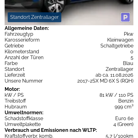
Standort Zentrallager
Allgemeine Daten:
Fahrzeugtyp
Pkw
Karosserieform
Kleinwagen
Getriebe
Schaltgetriebe
Kilometerstand
0
Anzahl der Türen
5
Farbe
Blau
Standort
Zentrallager
Lieferzeit
ab ca. 11.08.2026
Unsere Nummer
2017-2SX MD 6X S (RQH)
Motor:
kW / PS
81 kW / 110 PS
Treibstoff
Benzin
Hubraum
999 cm³
Umweltnormen:
Schadstoffklasse
Euro 6e
Umweltplakette
4 (Green)
Verbrauch und Emissionen nach WLTP:
Kraftstoffverbr. komb.
5,7 l/100km