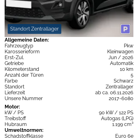
Standort Zentrallager
Allgemeine Daten:
Fahrzeugtyp
Pkw
Karosserieform
Kleinwagen
Erst-Zul.
Jun / 2026
Getriebe
Automatik
Kilometerstand
10 km
Anzahl der Türen
5
Farbe
Schwarz
Standort
Zentrallager
Lieferzeit
ab ca. 06.11.2026
Unsere Nummer
2017-6080
Motor:
kW / PS
90 kW / 122 PS
Treibstoff
Autogas (LPG)
Hubraum
1.199 cm³
Umweltnormen:
Schadstoffklasse
Euro 6e