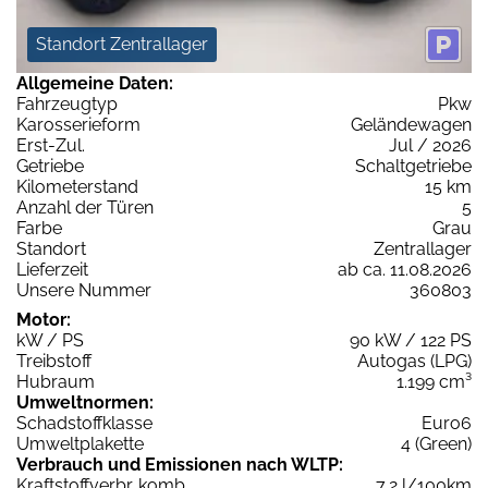
Standort Zentrallager
Allgemeine Daten:
Fahrzeugtyp
Pkw
Karosserieform
Geländewagen
Erst-Zul.
Jul / 2026
Getriebe
Schaltgetriebe
Kilometerstand
15 km
Anzahl der Türen
5
Farbe
Grau
Standort
Zentrallager
Lieferzeit
ab ca. 11.08.2026
Unsere Nummer
360803
Motor:
kW / PS
90 kW / 122 PS
Treibstoff
Autogas (LPG)
Hubraum
1.199 cm³
Umweltnormen:
Schadstoffklasse
Euro6
Umweltplakette
4 (Green)
Verbrauch und Emissionen nach WLTP:
Kraftstoffverbr. komb.
7,2 l/100km