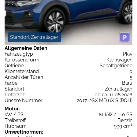
Standort Zentrallager
Allgemeine Daten:
Fahrzeugtyp
Pkw
Karosserieform
Kleinwagen
Getriebe
Schaltgetriebe
Kilometerstand
0
Anzahl der Türen
5
Farbe
Blau
Standort
Zentrallager
Lieferzeit
ab ca. 11.08.2026
Unsere Nummer
2017-2SX MD 6X S (RQH)
Motor:
kW / PS
81 kW / 110 PS
Treibstoff
Benzin
Hubraum
999 cm³
Umweltnormen: