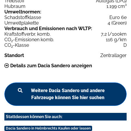
Treibstoff
Autogas (LPG)
Hubraum
1.199 cm³
Umweltnormen:
Schadstoffklasse
Euro 6e
Umweltplakette
4 (Green)
Verbrauch und Emissionen nach WLTP:
Kraftstoffverbr. komb.
7,2 l/100km
CO
-Emissionen komb.
116 g/km
2
CO
-Klasse
D
2
Standort
Zentrallager
Details zum Dacia Sandero anzeigen
Weitere Dacia Sandero und andere
Fahrzeuge können Sie hier suchen
Stattdessen können Sie auch:
Dacia Sandero in Helmbrechts Kaufen oder leasen