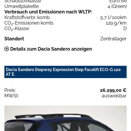
Schadstoffklasse
Euro 6e
Umweltplakette
4 (Green)
Verbrauch und Emissionen nach WLTP:
Kraftstoffverbr. komb.
5,7 l/100km
CO
-Emissionen komb.
129 g/km
2
CO
-Klasse
D
2
Standort
Zentrallager
Details zum Dacia Sandero anzeigen
Dacia Sandero Stepway Expression Step Facelift ECO-G 120
AT E.
Preis:
26.299,00 €
MWSt:
ausweisbar