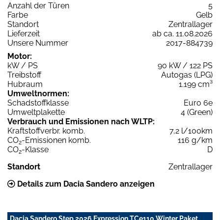
Anzahl der Türen
5
Farbe
Gelb
Standort
Zentrallager
Lieferzeit
ab ca. 11.08.2026
Unsere Nummer
2017-884739
Motor:
kW / PS
90 kW / 122 PS
Treibstoff
Autogas (LPG)
Hubraum
1.199 cm³
Umweltnormen:
Schadstoffklasse
Euro 6e
Umweltplakette
4 (Green)
Verbrauch und Emissionen nach WLTP:
Kraftstoffverbr. komb.
7,2 l/100km
CO
-Emissionen komb.
116 g/km
2
CO
-Klasse
D
2
Standort
Zentrallager
Details zum Dacia Sandero anzeigen
Dacia Sandero Step 2026 Expression TCe110 Winter Paket