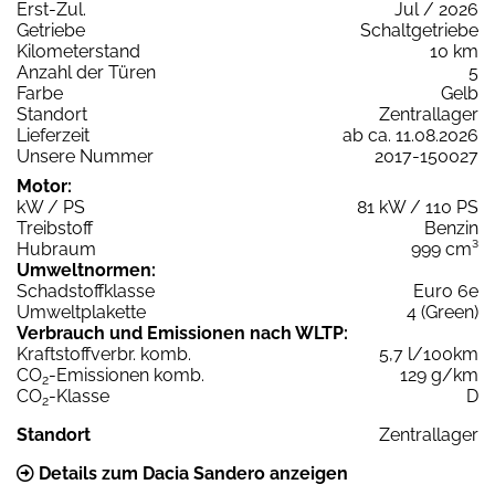
Erst-Zul.
Jul / 2026
Getriebe
Schaltgetriebe
Kilometerstand
10 km
Anzahl der Türen
5
Farbe
Gelb
Standort
Zentrallager
Lieferzeit
ab ca. 11.08.2026
Unsere Nummer
2017-150027
Motor:
kW / PS
81 kW / 110 PS
Treibstoff
Benzin
Hubraum
999 cm³
Umweltnormen:
Schadstoffklasse
Euro 6e
Umweltplakette
4 (Green)
Verbrauch und Emissionen nach WLTP:
Kraftstoffverbr. komb.
5,7 l/100km
CO
-Emissionen komb.
129 g/km
2
CO
-Klasse
D
2
Standort
Zentrallager
Details zum Dacia Sandero anzeigen