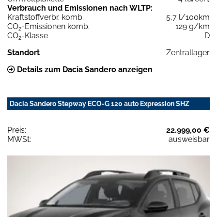
Verbrauch und Emissionen nach WLTP:
Kraftstoffverbr. komb.
5,7 l/100km
CO
-Emissionen komb.
129 g/km
2
CO
-Klasse
D
2
Standort
Zentrallager
Details zum Dacia Sandero anzeigen
Dacia Sandero Stepway ECO-G 120 auto Expression SHZ
Preis:
22.999,00 €
MWSt:
ausweisbar