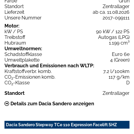
Farbe
Grün
Standort
Zentrallager
Lieferzeit
ab ca. 11.08.2026
Unsere Nummer
2017-099111
Motor:
kW / PS
90 kW / 122 PS
Treibstoff
Autogas (LPG)
Hubraum
1.199 cm³
Umweltnormen:
Schadstoffklasse
Euro 6e
Umweltplakette
4 (Green)
Verbrauch und Emissionen nach WLTP:
Kraftstoffverbr. komb.
7,2 l/100km
CO
-Emissionen komb.
117 g/km
2
CO
-Klasse
D
2
Standort
Zentrallager
Details zum Dacia Sandero anzeigen
Dacia Sandero Stepway TCe 110 Expression Facelift SHZ