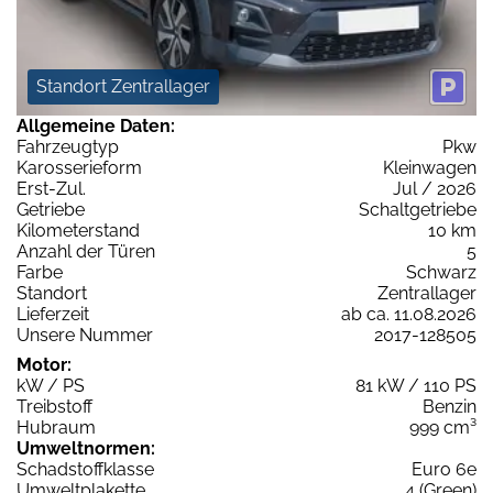
Standort Zentrallager
Allgemeine Daten:
Fahrzeugtyp
Pkw
Karosserieform
Kleinwagen
Erst-Zul.
Jul / 2026
Getriebe
Schaltgetriebe
Kilometerstand
10 km
Anzahl der Türen
5
Farbe
Schwarz
Standort
Zentrallager
Lieferzeit
ab ca. 11.08.2026
Unsere Nummer
2017-128505
Motor:
kW / PS
81 kW / 110 PS
Treibstoff
Benzin
Hubraum
999 cm³
Umweltnormen:
Schadstoffklasse
Euro 6e
Umweltplakette
4 (Green)