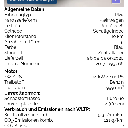
Allgemeine Daten:
Fahrzeugtyp
Pkw
Karosserieform
Kleinwagen
Erst-Zul.
Jun / 2026
Getriebe
Schaltgetriebe
Kilometerstand
10 km
Anzahl der Türen
5
Farbe
Blau
Standort
Zentrallager
Lieferzeit
ab ca. 08.09.2026
Unsere Nummer
2017-093766
Motor:
kW / PS
74 kW / 101 PS
Treibstoff
Benzin
Hubraum
999 cm³
Umweltnormen:
Schadstoffklasse
Euro 6e
Umweltplakette
4 (Green)
Verbrauch und Emissionen nach WLTP:
Kraftstoffverbr. komb.
5,3 l/100km
CO
-Emissionen komb.
121 g/km
2
CO
-Klasse
D
2