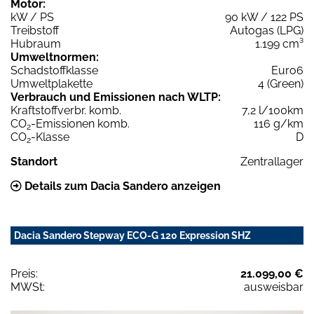
Motor:
kW / PS
90 kW / 122 PS
Treibstoff
Autogas (LPG)
Hubraum
1.199 cm³
Umweltnormen:
Schadstoffklasse
Euro6
Umweltplakette
4 (Green)
Verbrauch und Emissionen nach WLTP:
Kraftstoffverbr. komb.
7,2 l/100km
CO
-Emissionen komb.
116 g/km
2
CO
-Klasse
D
2
Standort
Zentrallager
Details zum Dacia Sandero anzeigen
Dacia Sandero Stepway ECO-G 120 Expression SHZ
Preis:
21.099,00 €
MWSt:
ausweisbar