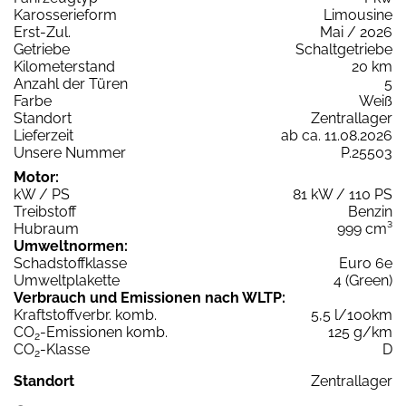
Karosserieform
Limousine
Erst-Zul.
Mai / 2026
Getriebe
Schaltgetriebe
Kilometerstand
20 km
Anzahl der Türen
5
Farbe
Weiß
Standort
Zentrallager
Lieferzeit
ab ca. 11.08.2026
Unsere Nummer
P.25503
Motor:
kW / PS
81 kW / 110 PS
Treibstoff
Benzin
Hubraum
999 cm³
Umweltnormen:
Schadstoffklasse
Euro 6e
Umweltplakette
4 (Green)
Verbrauch und Emissionen nach WLTP:
Kraftstoffverbr. komb.
5,5 l/100km
CO
-Emissionen komb.
125 g/km
2
CO
-Klasse
D
2
Standort
Zentrallager