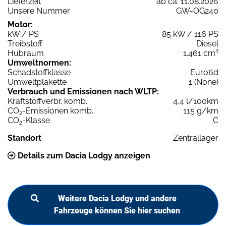
Lieferzeit
ab ca. 11.08.2026
Unsere Nummer
GW-OG240
Motor:
kW / PS
85 kW / 116 PS
Treibstoff
Diesel
Hubraum
1.461 cm³
Umweltnormen:
Schadstoffklasse
Euro6d
Umweltplakette
1 (None)
Verbrauch und Emissionen nach WLTP:
Kraftstoffverbr. komb.
4,4 l/100km
CO
-Emissionen komb.
115 g/km
2
CO
-Klasse
C
2
Standort
Zentrallager
Details zum Dacia Lodgy anzeigen
Weitere Dacia Lodgy und andere
Fahrzeuge können Sie hier suchen