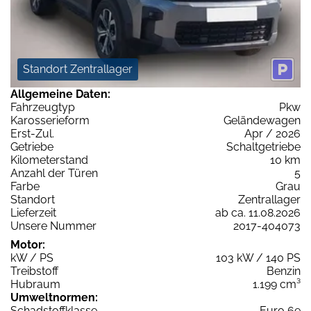
Standort Zentrallager
Allgemeine Daten:
Fahrzeugtyp
Pkw
Karosserieform
Geländewagen
Erst-Zul.
Apr / 2026
Getriebe
Schaltgetriebe
Kilometerstand
10 km
Anzahl der Türen
5
Farbe
Grau
Standort
Zentrallager
Lieferzeit
ab ca. 11.08.2026
Unsere Nummer
2017-404073
Motor:
kW / PS
103 kW / 140 PS
Treibstoff
Benzin
Hubraum
1.199 cm³
Umweltnormen:
Schadstoffklasse
Euro 6e