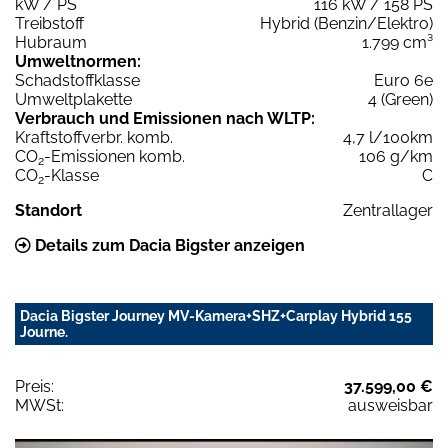
kW / PS
116 kW / 158 PS
Treibstoff
Hybrid (Benzin/Elektro)
Hubraum
1.799 cm³
Umweltnormen:
Schadstoffklasse
Euro 6e
Umweltplakette
4 (Green)
Verbrauch und Emissionen nach WLTP:
Kraftstoffverbr. komb.
4,7 l/100km
CO
-Emissionen komb.
106 g/km
2
CO
-Klasse
C
2
Standort
Zentrallager
Details zum Dacia Bigster anzeigen
Dacia Bigster Journey MV-Kamera+SHZ+Carplay Hybrid 155
Journe.
Preis:
37.599,00 €
MWSt:
ausweisbar