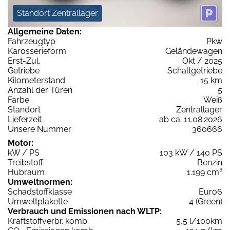
Standort Zentrallager
Allgemeine Daten:
Fahrzeugtyp
Pkw
Karosserieform
Geländewagen
Erst-Zul.
Okt / 2025
Getriebe
Schaltgetriebe
Kilometerstand
15 km
Anzahl der Türen
5
Farbe
Weiß
Standort
Zentrallager
Lieferzeit
ab ca. 11.08.2026
Unsere Nummer
360666
Motor:
kW / PS
103 kW / 140 PS
Treibstoff
Benzin
Hubraum
1.199 cm³
Umweltnormen:
Schadstoffklasse
Euro6
Umweltplakette
4 (Green)
Verbrauch und Emissionen nach WLTP:
Kraftstoffverbr. komb.
5,5 l/100km