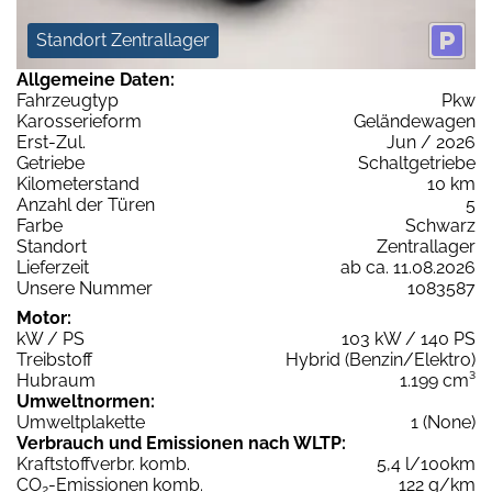
Standort Zentrallager
Allgemeine Daten:
Fahrzeugtyp
Pkw
Karosserieform
Geländewagen
Erst-Zul.
Jun / 2026
Getriebe
Schaltgetriebe
Kilometerstand
10 km
Anzahl der Türen
5
Farbe
Schwarz
Standort
Zentrallager
Lieferzeit
ab ca. 11.08.2026
Unsere Nummer
1083587
Motor:
kW / PS
103 kW / 140 PS
Treibstoff
Hybrid (Benzin/Elektro)
Hubraum
1.199 cm³
Umweltnormen:
Umweltplakette
1 (None)
Verbrauch und Emissionen nach WLTP:
Kraftstoffverbr. komb.
5,4 l/100km
CO
-Emissionen komb.
122 g/km
2