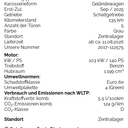
Karosserieform
Geländewagen
Erst-Zul.
Sep / 2025
Getriebe
Schaltgetriebe
Kilometerstand
135 km
Anzahl der Türen
5
Farbe
Grau
Standort
Zentrallager
Lieferzeit
ab ca. 11.08.2026
Unsere Nummer
2017-112575
Motor:
kW / PS
103 kW / 140 PS
Treibstoff
Benzin
Hubraum
1.199 cm³
Umweltnormen:
Schadstoffklasse
Euro 6e
Umweltplakette
4 (Green)
Verbrauch und Emissionen nach WLTP:
Kraftstoffverbr. komb.
5,5 l/100km
CO
-Emissionen komb.
124 g/km
2
CO
-Klasse
D
2
Standort
Zentrallager