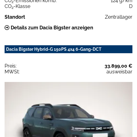
CO
-Emissionen komb.
124 g/km
2
CO
-Klasse
D
2
Standort
Zentrallager
Details zum Dacia Bigster anzeigen
Dacia Bigster Hybrid-G 150PS 4x4 6-Gang-DCT
Preis:
33.899,00 €
MWSt:
ausweisbar