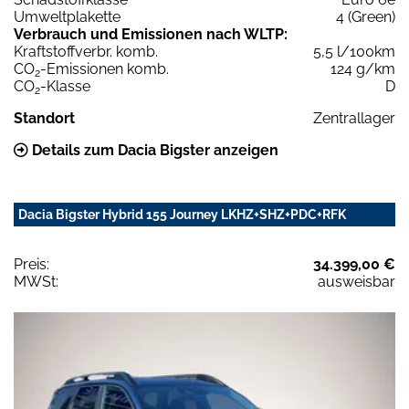
Umweltplakette
4 (Green)
Verbrauch und Emissionen nach WLTP:
Kraftstoffverbr. komb.
5,5 l/100km
CO
-Emissionen komb.
124 g/km
2
CO
-Klasse
D
2
Standort
Zentrallager
Details zum Dacia Bigster anzeigen
Dacia Bigster Hybrid 155 Journey LKHZ+SHZ+PDC+RFK
Preis:
34.399,00 €
MWSt:
ausweisbar