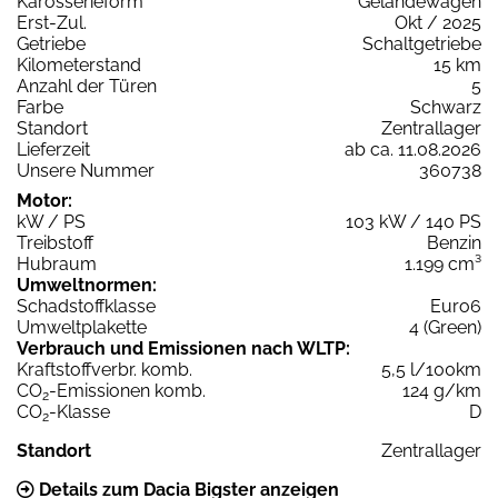
Karosserieform
Geländewagen
Erst-Zul.
Okt / 2025
Getriebe
Schaltgetriebe
Kilometerstand
15 km
Anzahl der Türen
5
Farbe
Schwarz
Standort
Zentrallager
Lieferzeit
ab ca. 11.08.2026
Unsere Nummer
360738
Motor:
kW / PS
103 kW / 140 PS
Treibstoff
Benzin
Hubraum
1.199 cm³
Umweltnormen:
Schadstoffklasse
Euro6
Umweltplakette
4 (Green)
Verbrauch und Emissionen nach WLTP:
Kraftstoffverbr. komb.
5,5 l/100km
CO
-Emissionen komb.
124 g/km
2
CO
-Klasse
D
2
Standort
Zentrallager
Details zum Dacia Bigster anzeigen