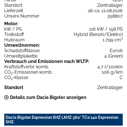
Standort
Zentrallager
Lieferzeit
ab ca. 11.08.2026
Unsere Nummer
358807
Motor:
kW / PS
116 kW / 158 PS
Treibstoff
Hybrid (Benzin/Elektro)
Hubraum
1.799 cm³
Umweltnormen:
Schadstoffklasse
Euro6
Umweltplakette
4 (Green)
Verbrauch und Emissionen nach WLTP:
Kraftstoffverbr. komb.
4,7 l/100km
CO
-Emissionen komb.
106 g/km
2
CO
-Klasse
C
2
Standort
Zentrallager
Details zum Dacia Bigster anzeigen
Dacia Bigster Expression SHZ LKHZ 360° TCe 140 Expression
SHZ.