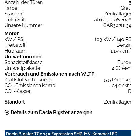
Anzahl der Türen
5
Farbe
Grau
Standort
Zentrallager
Lieferzeit
ab ca. 11.08.2026
Unsere Nummer
CAR3028134
Motor:
kW / PS
103 kW / 140 PS
Treibstoff
Benzin
Hubraum
1.199 cm³
Umweltnormen:
Schadstoffklasse
Euro6
Umweltplakette
4 (Green)
Verbrauch und Emissionen nach WLTP:
Kraftstoffverbr. komb.
5,5 l/100km
CO
-Emissionen komb.
124 g/km
2
CO
-Klasse
D
2
Standort
Zentrallager
Details zum Dacia Bigster anzeigen
Dacia Bigster TCe 140 Expression SHZ+MV-Kamera+LED