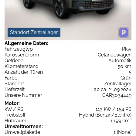
Standort Zentrallager
Allgemeine Daten:
Fahrzeugtyp
Pkw
Karosserieform
Geländewagen
Getriebe
Automatik
Kilometerstand
50 km
Anzahl der Türen
5
Farbe
Grün
Standort
Zentrallager
Lieferzeit
ab ca. 21.09.2026
Unsere Nummer
CAR3034449
Motor:
kW / PS
113 kW / 154 PS
Treibstoff
Hybrid (Benzin/Elektro)
Hubraum
1.199 cm³
Umweltnormen:
Umweltplakette
1 (None)