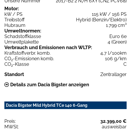
Unsere Nummer
2017-B2 2 N7H 6XY (CNZ PCV68)
Motor:
kW / PS
115 kW / 156 PS
Treibstoff
Hybrid (Benzin/Elektro)
Hubraum
1.799 cm³
Umweltnormen:
Schadstoffklasse
Euro 6e
Umweltplakette
4 (Green)
Verbrauch und Emissionen nach WLTP:
Kraftstoffverbr. komb.
4,7 l/100km
CO
-Emissionen komb.
106 g/km
2
CO
-Klasse
C
2
Standort
Zentrallager
Details zum Dacia Bigster anzeigen
Dacia Bigster Mild Hybrid TCe 140 6-Gang
Preis:
32.399,00 €
MWSt:
ausweisbar