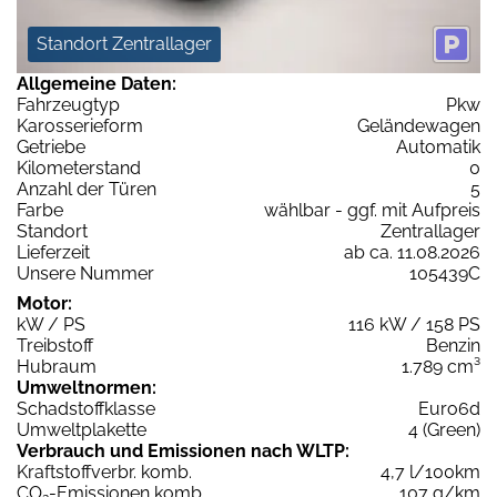
Standort Zentrallager
Allgemeine Daten:
Fahrzeugtyp
Pkw
Karosserieform
Geländewagen
Getriebe
Automatik
Kilometerstand
0
Anzahl der Türen
5
Farbe
wählbar - ggf. mit Aufpreis
Standort
Zentrallager
Lieferzeit
ab ca. 11.08.2026
Unsere Nummer
105439C
Motor:
kW / PS
116 kW / 158 PS
Treibstoff
Benzin
Hubraum
1.789 cm³
Umweltnormen:
Schadstoffklasse
Euro6d
Umweltplakette
4 (Green)
Verbrauch und Emissionen nach WLTP:
Kraftstoffverbr. komb.
4,7 l/100km
CO
-Emissionen komb.
107 g/km