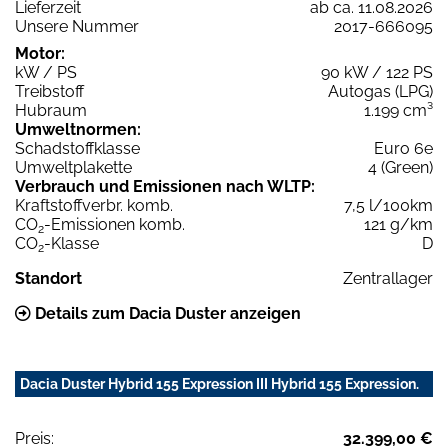
Lieferzeit
ab ca. 11.08.2026
Unsere Nummer
2017-666095
Motor:
kW / PS
90 kW / 122 PS
Treibstoff
Autogas (LPG)
Hubraum
1.199 cm³
Umweltnormen:
Schadstoffklasse
Euro 6e
Umweltplakette
4 (Green)
Verbrauch und Emissionen nach WLTP:
Kraftstoffverbr. komb.
7,5 l/100km
CO
-Emissionen komb.
121 g/km
2
CO
-Klasse
D
2
Standort
Zentrallager
Details zum Dacia Duster anzeigen
Dacia Duster Hybrid 155 Expression III Hybrid 155 Expression.
Preis:
32.399,00 €