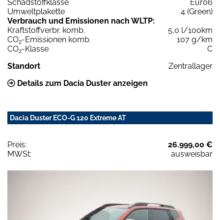
Schadstoffklasse
Euro6
Umweltplakette
4 (Green)
Verbrauch und Emissionen nach WLTP:
Kraftstoffverbr. komb.
5,0 l/100km
CO
-Emissionen komb.
107 g/km
2
CO
-Klasse
C
2
Standort
Zentrallager
Details zum Dacia Duster anzeigen
Dacia Duster ECO-G 120 Extreme AT
Preis:
26.999,00 €
MWSt:
ausweisbar