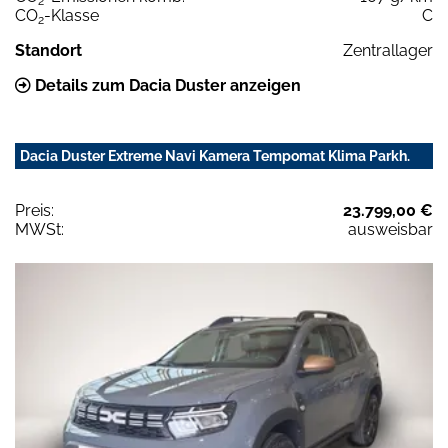
2
CO
-Klasse
C
2
Standort
Zentrallager
Details zum Dacia Duster anzeigen
Dacia Duster Extreme Navi Kamera Tempomat Klima Parkh.
Preis:
23.799,00 €
MWSt:
ausweisbar