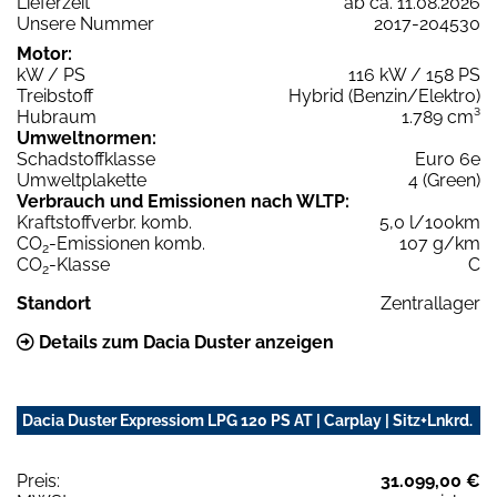
Lieferzeit
ab ca. 11.08.2026
Unsere Nummer
2017-204530
Motor:
kW / PS
116 kW / 158 PS
Treibstoff
Hybrid (Benzin/Elektro)
Hubraum
1.789 cm³
Umweltnormen:
Schadstoffklasse
Euro 6e
Umweltplakette
4 (Green)
Verbrauch und Emissionen nach WLTP:
Kraftstoffverbr. komb.
5,0 l/100km
CO
-Emissionen komb.
107 g/km
2
CO
-Klasse
C
2
Standort
Zentrallager
Details zum Dacia Duster anzeigen
Dacia Duster Expressiom LPG 120 PS AT | Carplay | Sitz+Lnkrd.
Preis:
31.099,00 €