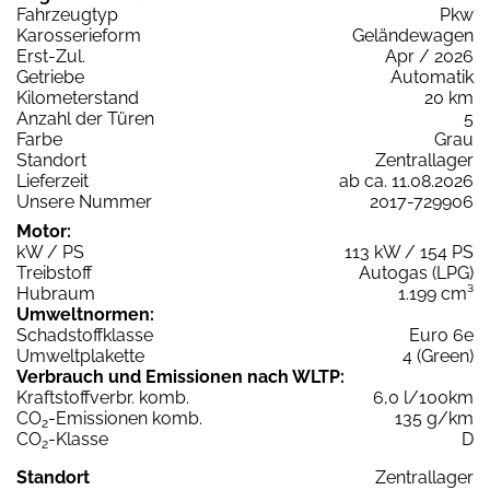
Fahrzeugtyp
Pkw
Karosserieform
Geländewagen
Erst-Zul.
Apr / 2026
Getriebe
Automatik
Kilometerstand
20 km
Anzahl der Türen
5
Farbe
Grau
Standort
Zentrallager
Lieferzeit
ab ca. 11.08.2026
Unsere Nummer
2017-729906
Motor:
kW / PS
113 kW / 154 PS
Treibstoff
Autogas (LPG)
Hubraum
1.199 cm³
Umweltnormen:
Schadstoffklasse
Euro 6e
Umweltplakette
4 (Green)
Verbrauch und Emissionen nach WLTP:
Kraftstoffverbr. komb.
6,0 l/100km
CO
-Emissionen komb.
135 g/km
2
CO
-Klasse
D
2
Standort
Zentrallager