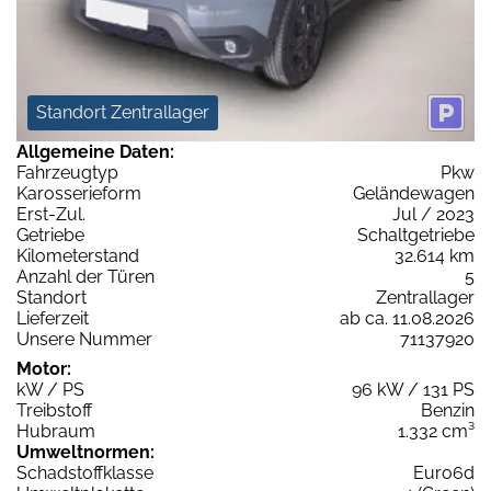
Standort Zentrallager
Allgemeine Daten:
Fahrzeugtyp
Pkw
Karosserieform
Geländewagen
Erst-Zul.
Jul / 2023
Getriebe
Schaltgetriebe
Kilometerstand
32.614 km
Anzahl der Türen
5
Standort
Zentrallager
Lieferzeit
ab ca. 11.08.2026
Unsere Nummer
71137920
Motor:
kW / PS
96 kW / 131 PS
Treibstoff
Benzin
Hubraum
1.332 cm³
Umweltnormen:
Schadstoffklasse
Euro6d