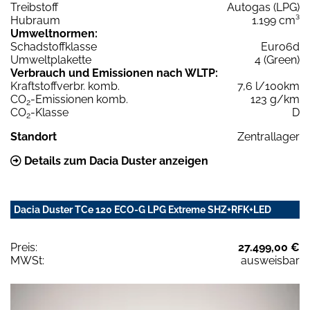
Treibstoff
Autogas (LPG)
Hubraum
1.199 cm³
Umweltnormen:
Schadstoffklasse
Euro6d
Umweltplakette
4 (Green)
Verbrauch und Emissionen nach WLTP:
Kraftstoffverbr. komb.
7,6 l/100km
CO
-Emissionen komb.
123 g/km
2
CO
-Klasse
D
2
Standort
Zentrallager
Details zum Dacia Duster anzeigen
Dacia Duster TCe 120 ECO-G LPG Extreme SHZ+RFK+LED
Preis:
27.499,00 €
MWSt:
ausweisbar