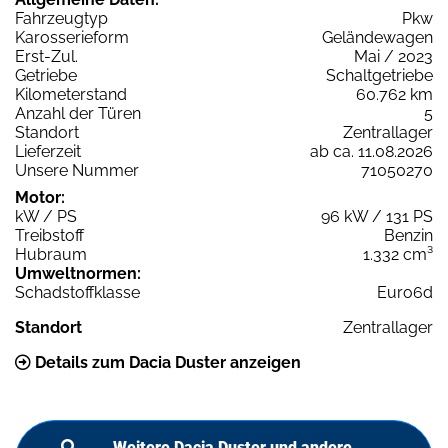
Fahrzeugtyp
Pkw
Karosserieform
Geländewagen
Erst-Zul.
Mai / 2023
Getriebe
Schaltgetriebe
Kilometerstand
60.762 km
Anzahl der Türen
5
Standort
Zentrallager
Lieferzeit
ab ca. 11.08.2026
Unsere Nummer
71050270
Motor:
kW / PS
96 kW / 131 PS
Treibstoff
Benzin
Hubraum
1.332 cm³
Umweltnormen:
Schadstoffklasse
Euro6d
Standort
Zentrallager
Details zum Dacia Duster anzeigen
Weitere Dacia Duster und andere