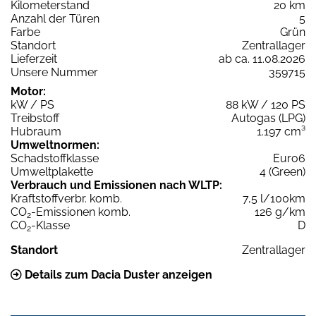
Kilometerstand
20 km
Anzahl der Türen
5
Farbe
Grün
Standort
Zentrallager
Lieferzeit
ab ca. 11.08.2026
Unsere Nummer
359715
Motor:
kW / PS
88 kW / 120 PS
Treibstoff
Autogas (LPG)
Hubraum
1.197 cm³
Umweltnormen:
Schadstoffklasse
Euro6
Umweltplakette
4 (Green)
Verbrauch und Emissionen nach WLTP:
Kraftstoffverbr. komb.
7,5 l/100km
CO
-Emissionen komb.
126 g/km
2
CO
-Klasse
D
2
Standort
Zentrallager
Details zum Dacia Duster anzeigen