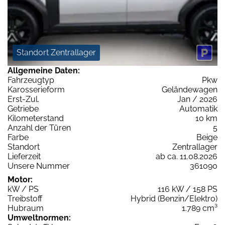
Standort Zentrallager
Allgemeine Daten:
Fahrzeugtyp
Pkw
Karosserieform
Geländewagen
Erst-Zul.
Jan / 2026
Getriebe
Automatik
Kilometerstand
10 km
Anzahl der Türen
5
Farbe
Beige
Standort
Zentrallager
Lieferzeit
ab ca. 11.08.2026
Unsere Nummer
361090
Motor:
kW / PS
116 kW / 158 PS
Treibstoff
Hybrid (Benzin/Elektro)
Hubraum
1.789 cm³
Umweltnormen: