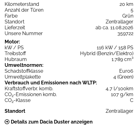
Kilometerstand
20 km
Anzahl der Türen
5
Farbe
Grün
Standort
Zentrallager
Lieferzeit
ab ca. 11.08.2026
Unsere Nummer
359722
Motor:
kW / PS
116 kW / 158 PS
Treibstoff
Hybrid (Benzin/Elektro)
Hubraum
1.789 cm³
Umweltnormen:
Schadstoffklasse
Euro6
Umweltplakette
4 (Green)
Verbrauch und Emissionen nach WLTP:
Kraftstoffverbr. komb.
4,7 l/100km
CO
-Emissionen komb.
107 g/km
2
CO
-Klasse
C
2
Standort
Zentrallager
Details zum Dacia Duster anzeigen