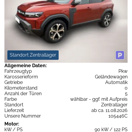
Standort Zentrallager
Allgemeine Daten:
Fahrzeugtyp
Pkw
Karosserieform
Geländewagen
Getriebe
Automatik
Kilometerstand
0
Anzahl der Türen
5
Farbe
wählbar - ggf. mit Aufpreis
Standort
Zentrallager
Lieferzeit
ab ca. 11.08.2026
Unsere Nummer
105446C
Motor:
kW / PS
90 kW / 122 PS