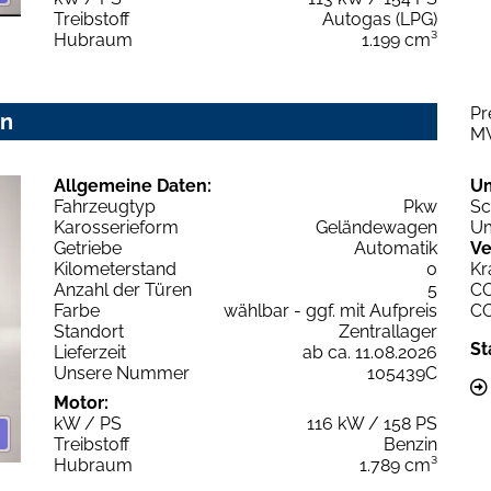
Treibstoff
Autogas (LPG)
Hubraum
1.199 cm³
Pr
on
M
Allgemeine Daten:
U
Fahrzeugtyp
Pkw
Sc
Karosserieform
Geländewagen
Um
Getriebe
Automatik
Ve
Kilometerstand
0
Kr
Anzahl der Türen
5
C
Farbe
wählbar - ggf. mit Aufpreis
C
Standort
Zentrallager
St
Lieferzeit
ab ca. 11.08.2026
Unsere Nummer
105439C
Motor:
kW / PS
116 kW / 158 PS
Treibstoff
Benzin
Hubraum
1.789 cm³