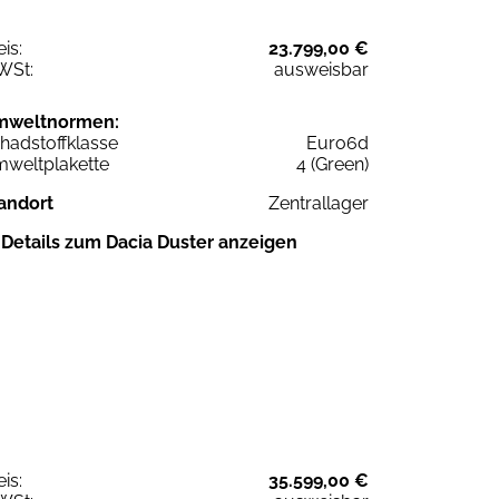
eis:
23.799,00 €
WSt:
ausweisbar
mweltnormen:
hadstoffklasse
Euro6d
weltplakette
4 (Green)
andort
Zentrallager
Details zum Dacia Duster anzeigen
eis:
35.599,00 €