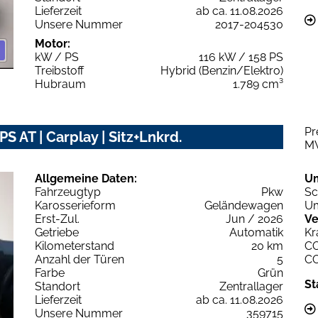
Lieferzeit
ab ca. 11.08.2026
Unsere Nummer
2017-204530
Motor:
kW / PS
116 kW / 158 PS
Treibstoff
Hybrid (Benzin/Elektro)
Hubraum
1.789 cm³
Pr
 AT | Carplay | Sitz+Lnkrd.
M
Allgemeine Daten:
U
Fahrzeugtyp
Pkw
Sc
Karosserieform
Geländewagen
Um
Erst-Zul.
Jun / 2026
Ve
Getriebe
Automatik
Kr
Kilometerstand
20 km
C
Anzahl der Türen
5
C
Farbe
Grün
St
Standort
Zentrallager
Lieferzeit
ab ca. 11.08.2026
Unsere Nummer
359715