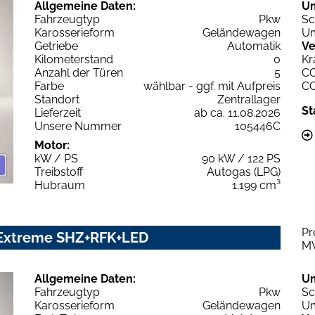
Allgemeine Daten:
U
Fahrzeugtyp
Pkw
Sc
Karosserieform
Geländewagen
Um
Getriebe
Automatik
Ve
Kilometerstand
0
Kr
Anzahl der Türen
5
C
Farbe
wählbar - ggf. mit Aufpreis
C
Standort
Zentrallager
St
Lieferzeit
ab ca. 11.08.2026
Unsere Nummer
105446C
Motor:
kW / PS
90 kW / 122 PS
Treibstoff
Autogas (LPG)
Hubraum
1.199 cm³
Pr
 Extreme SHZ+RFK+LED
M
Allgemeine Daten:
U
Fahrzeugtyp
Pkw
Sc
Karosserieform
Geländewagen
Um