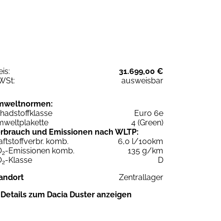
eis:
31.699,00 €
WSt:
ausweisbar
mweltnormen:
hadstoffklasse
Euro 6e
weltplakette
4 (Green)
rbrauch und Emissionen nach WLTP:
aftstoffverbr. komb.
6,0 l/100km
O
-Emissionen komb.
135 g/km
2
O
-Klasse
D
2
andort
Zentrallager
Details zum Dacia Duster anzeigen