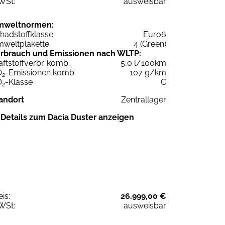
WSt:
ausweisbar
mweltnormen:
hadstoffklasse
Euro6
weltplakette
4 (Green)
rbrauch und Emissionen nach WLTP:
aftstoffverbr. komb.
5,0 l/100km
O
-Emissionen komb.
107 g/km
2
O
-Klasse
C
2
andort
Zentrallager
Details zum Dacia Duster anzeigen
eis:
26.999,00 €
WSt:
ausweisbar