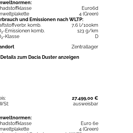
mweltnormen:
hadstoffklasse
Euro6d
weltplakette
4 (Green)
rbrauch und Emissionen nach WLTP:
aftstoffverbr. komb.
7,6 l/100km
O
-Emissionen komb.
123 g/km
2
O
-Klasse
D
2
andort
Zentrallager
Details zum Dacia Duster anzeigen
eis:
27.499,00 €
WSt:
ausweisbar
mweltnormen:
hadstoffklasse
Euro 6e
weltplakette
4 (Green)