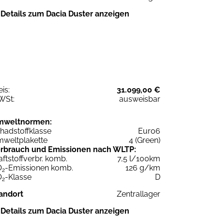
Details zum Dacia Duster anzeigen
eis:
31.099,00 €
WSt:
ausweisbar
mweltnormen:
hadstoffklasse
Euro6
weltplakette
4 (Green)
rbrauch und Emissionen nach WLTP:
aftstoffverbr. komb.
7,5 l/100km
O
-Emissionen komb.
126 g/km
2
O
-Klasse
D
2
andort
Zentrallager
Details zum Dacia Duster anzeigen