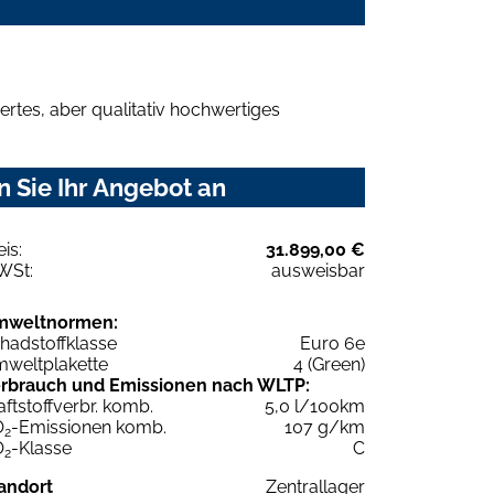
rtes, aber qualitativ hochwertiges
 Sie Ihr Angebot an
eis:
31.899,00 €
WSt:
ausweisbar
mweltnormen:
hadstoffklasse
Euro 6e
weltplakette
4 (Green)
rbrauch und Emissionen nach WLTP:
aftstoffverbr. komb.
5,0 l/100km
O
-Emissionen komb.
107 g/km
2
O
-Klasse
C
2
andort
Zentrallager