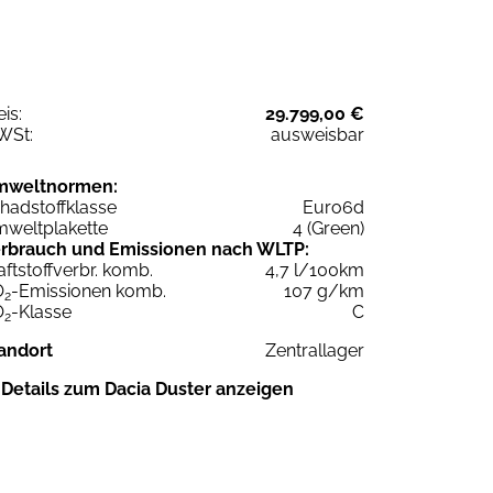
eis:
29.799,00 €
WSt:
ausweisbar
mweltnormen:
hadstoffklasse
Euro6d
weltplakette
4 (Green)
rbrauch und Emissionen nach WLTP:
aftstoffverbr. komb.
4,7 l/100km
O
-Emissionen komb.
107 g/km
2
O
-Klasse
C
2
andort
Zentrallager
Details zum Dacia Duster anzeigen