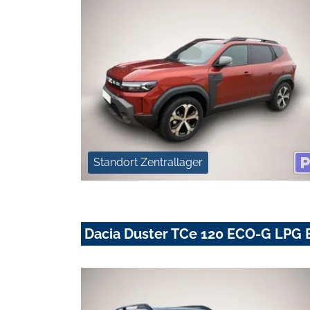
Standort Zentrallager
Dacia Duster TCe 120 ECO-G LPG