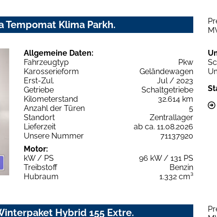
Pr
a Tempomat Klima Parkh.
M
Allgemeine Daten:
U
Fahrzeugtyp
Pkw
Sc
Karosserieform
Geländewagen
Um
Erst-Zul.
Jul / 2023
St
Getriebe
Schaltgetriebe
Kilometerstand
32.614 km
Anzahl der Türen
5
Standort
Zentrallager
Lieferzeit
ab ca. 11.08.2026
Unsere Nummer
71137920
Motor:
kW / PS
96 kW / 131 PS
Treibstoff
Benzin
Hubraum
1.332 cm³
Pr
Winterpaket Hybrid 155 Extre.