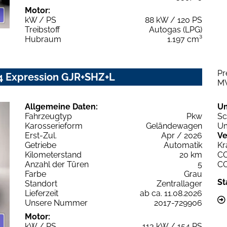
Motor:
kW / PS
88 kW / 120 PS
Treibstoff
Autogas (LPG)
Hubraum
1.197 cm³
Pr
x4 Expression GJR+SHZ+L
M
Allgemeine Daten:
U
Fahrzeugtyp
Pkw
Sc
Karosserieform
Geländewagen
Um
Erst-Zul.
Apr / 2026
Ve
Getriebe
Automatik
Kr
Kilometerstand
20 km
C
Anzahl der Türen
5
C
Farbe
Grau
St
Standort
Zentrallager
Lieferzeit
ab ca. 11.08.2026
Unsere Nummer
2017-729906
Motor:
kW / PS
113 kW / 154 PS