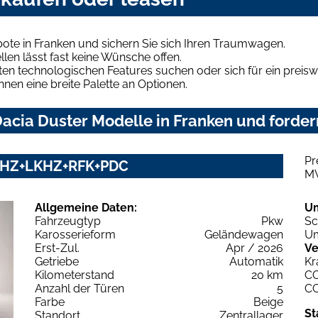
ote in Franken und sichern Sie sich Ihren Traumwagen.
len lässt fast keine Wünsche offen.
en technologischen Features suchen oder sich für ein preiswe
hnen eine breite Palette an Optionen.
acia Duster Modelle in Franken und fordern
Pr
y SHZ+LKHZ+RFK+PDC
M
Allgemeine Daten:
U
Fahrzeugtyp
Pkw
Sc
Karosserieform
Geländewagen
Um
Erst-Zul.
Apr / 2026
Ve
Getriebe
Automatik
Kr
Kilometerstand
20 km
C
Anzahl der Türen
5
C
Farbe
Beige
St
Standort
Zentrallager