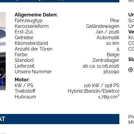
M
Allgemeine Daten:
U
Fahrzeugtyp
Pkw
Sc
Karosserieform
Geländewagen
Um
Erst-Zul.
Jan / 2026
Ve
Getriebe
Automatik
Kr
Kilometerstand
10 km
C
Anzahl der Türen
5
C
Farbe
Beige
St
Standort
Zentrallager
Lieferzeit
ab ca. 11.08.2026
Unsere Nummer
361090
Motor:
kW / PS
116 kW / 158 PS
Treibstoff
Hybrid (Benzin/Elektro)
Hubraum
1.789 cm³
Pr
AT
M