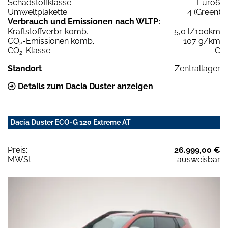
Schadstoffklasse
Euro6
Umweltplakette
4 (Green)
Verbrauch und Emissionen nach WLTP:
Kraftstoffverbr. komb.
5,0 l/100km
CO
-Emissionen komb.
107 g/km
2
CO
-Klasse
C
2
Standort
Zentrallager
Details zum Dacia Duster anzeigen
Dacia Duster ECO-G 120 Extreme AT
Preis:
26.999,00 €
MWSt:
ausweisbar