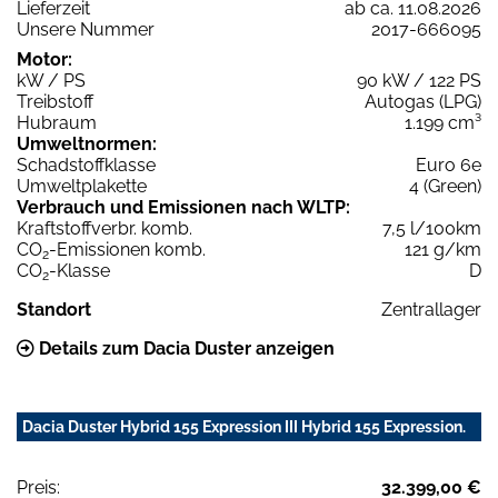
Lieferzeit
ab ca. 11.08.2026
Unsere Nummer
2017-666095
Motor:
kW / PS
90 kW / 122 PS
Treibstoff
Autogas (LPG)
Hubraum
1.199 cm³
Umweltnormen:
Schadstoffklasse
Euro 6e
Umweltplakette
4 (Green)
Verbrauch und Emissionen nach WLTP:
Kraftstoffverbr. komb.
7,5 l/100km
CO
-Emissionen komb.
121 g/km
2
CO
-Klasse
D
2
Standort
Zentrallager
Details zum Dacia Duster anzeigen
Dacia Duster Hybrid 155 Expression III Hybrid 155 Expression.
Preis:
32.399,00 €