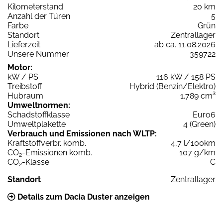
Kilometerstand
20 km
Anzahl der Türen
5
Farbe
Grün
Standort
Zentrallager
Lieferzeit
ab ca. 11.08.2026
Unsere Nummer
359722
Motor:
kW / PS
116 kW / 158 PS
Treibstoff
Hybrid (Benzin/Elektro)
Hubraum
1.789 cm³
Umweltnormen:
Schadstoffklasse
Euro6
Umweltplakette
4 (Green)
Verbrauch und Emissionen nach WLTP:
Kraftstoffverbr. komb.
4,7 l/100km
CO
-Emissionen komb.
107 g/km
2
CO
-Klasse
C
2
Standort
Zentrallager
Details zum Dacia Duster anzeigen