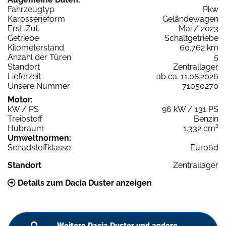
Fahrzeugtyp
Pkw
Karosserieform
Geländewagen
Erst-Zul.
Mai / 2023
Getriebe
Schaltgetriebe
Kilometerstand
60.762 km
Anzahl der Türen
5
Standort
Zentrallager
Lieferzeit
ab ca. 11.08.2026
Unsere Nummer
71050270
Motor:
kW / PS
96 kW / 131 PS
Treibstoff
Benzin
Hubraum
1.332 cm³
Umweltnormen:
Schadstoffklasse
Euro6d
Standort
Zentrallager
Details zum Dacia Duster anzeigen
Weitere Dacia Duster und andere