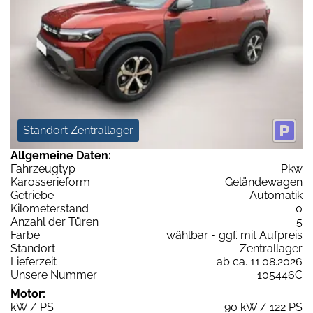
Standort Zentrallager
Allgemeine Daten:
Fahrzeugtyp
Pkw
Karosserieform
Geländewagen
Getriebe
Automatik
Kilometerstand
0
Anzahl der Türen
5
Farbe
wählbar - ggf. mit Aufpreis
Standort
Zentrallager
Lieferzeit
ab ca. 11.08.2026
Unsere Nummer
105446C
Motor:
kW / PS
90 kW / 122 PS