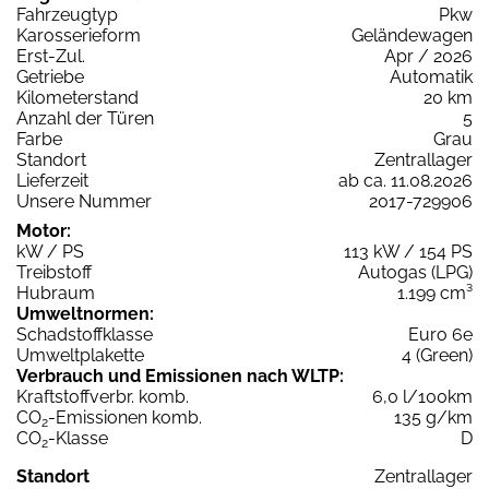
Fahrzeugtyp
Pkw
Karosserieform
Geländewagen
Erst-Zul.
Apr / 2026
Getriebe
Automatik
Kilometerstand
20 km
Anzahl der Türen
5
Farbe
Grau
Standort
Zentrallager
Lieferzeit
ab ca. 11.08.2026
Unsere Nummer
2017-729906
Motor:
kW / PS
113 kW / 154 PS
Treibstoff
Autogas (LPG)
Hubraum
1.199 cm³
Umweltnormen:
Schadstoffklasse
Euro 6e
Umweltplakette
4 (Green)
Verbrauch und Emissionen nach WLTP:
Kraftstoffverbr. komb.
6,0 l/100km
CO
-Emissionen komb.
135 g/km
2
CO
-Klasse
D
2
Standort
Zentrallager