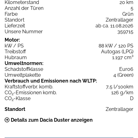
Kilometerstand
20 km
Anzahl der Türen
5
Farbe
Grün
Standort
Zentrallager
Lieferzeit
ab ca. 11.08.2026
Unsere Nummer
359715
Motor:
kW / PS
88 kW / 120 PS
Treibstoff
Autogas (LPG)
Hubraum
1.197 cm³
Umweltnormen:
Schadstoffklasse
Euro6
Umweltplakette
4 (Green)
Verbrauch und Emissionen nach WLTP:
Kraftstoffverbr. komb.
7,5 l/100km
CO
-Emissionen komb.
126 g/km
2
CO
-Klasse
D
2
Standort
Zentrallager
Details zum Dacia Duster anzeigen