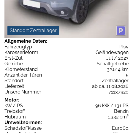
Standort Zentrallager
Allgemeine Daten:
Fahrzeugtyp
Pkw
Karosserieform
Geländewagen
Erst-Zul.
Jul / 2023
Getriebe
Schaltgetriebe
Kilometerstand
32.614 km
Anzahl der Türen
5
Standort
Zentrallager
Lieferzeit
ab ca. 11.08.2026
Unsere Nummer
71137920
Motor:
kW / PS
96 kW / 131 PS
Treibstoff
Benzin
Hubraum
1.332 cm³
Umweltnormen:
Schadstoffklasse
Euro6d