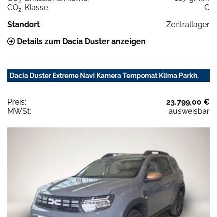
2
CO
-Klasse
C
2
Standort
Zentrallager
Details zum Dacia Duster anzeigen
Dacia Duster Extreme Navi Kamera Tempomat Klima Parkh.
Preis:
23.799,00 €
MWSt:
ausweisbar