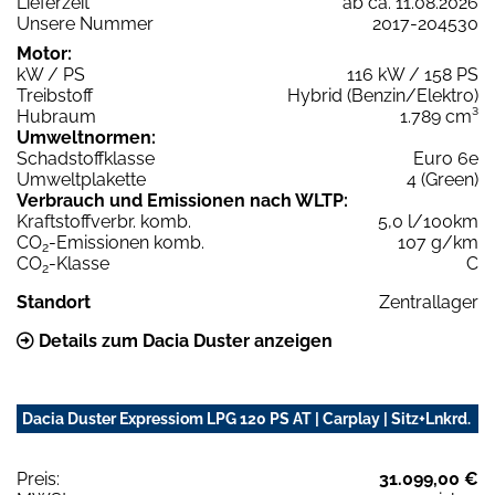
Lieferzeit
ab ca. 11.08.2026
Unsere Nummer
2017-204530
Motor:
kW / PS
116 kW / 158 PS
Treibstoff
Hybrid (Benzin/Elektro)
Hubraum
1.789 cm³
Umweltnormen:
Schadstoffklasse
Euro 6e
Umweltplakette
4 (Green)
Verbrauch und Emissionen nach WLTP:
Kraftstoffverbr. komb.
5,0 l/100km
CO
-Emissionen komb.
107 g/km
2
CO
-Klasse
C
2
Standort
Zentrallager
Details zum Dacia Duster anzeigen
Dacia Duster Expressiom LPG 120 PS AT | Carplay | Sitz+Lnkrd.
Preis:
31.099,00 €