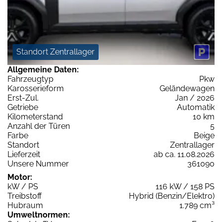
Standort Zentrallager
Allgemeine Daten:
Fahrzeugtyp
Pkw
Karosserieform
Geländewagen
Erst-Zul.
Jan / 2026
Getriebe
Automatik
Kilometerstand
10 km
Anzahl der Türen
5
Farbe
Beige
Standort
Zentrallager
Lieferzeit
ab ca. 11.08.2026
Unsere Nummer
361090
Motor:
kW / PS
116 kW / 158 PS
Treibstoff
Hybrid (Benzin/Elektro)
Hubraum
1.789 cm³
Umweltnormen: