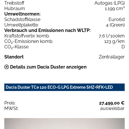
Treibstoff
Autogas (LPG)
Hubraum
1.199 cm³
Umweltnormen:
Schadstoffklasse
Euro6d
Umweltplakette
4 (Green)
Verbrauch und Emissionen nach WLTP:
Kraftstoffverbr. komb.
7,6 l/100km
CO
-Emissionen komb.
123 g/km
2
CO
-Klasse
D
2
Standort
Zentrallager
Details zum Dacia Duster anzeigen
Dacia Duster TCe 120 ECO-G LPG Extreme SHZ+RFK+LED
Preis:
27.499,00 €
MWSt:
ausweisbar