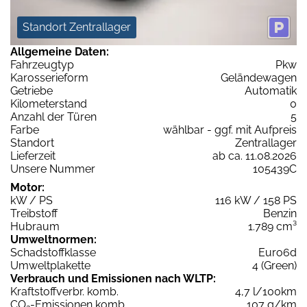
Standort Zentrallager
Allgemeine Daten:
Fahrzeugtyp
Pkw
Karosserieform
Geländewagen
Getriebe
Automatik
Kilometerstand
0
Anzahl der Türen
5
Farbe
wählbar - ggf. mit Aufpreis
Standort
Zentrallager
Lieferzeit
ab ca. 11.08.2026
Unsere Nummer
105439C
Motor:
kW / PS
116 kW / 158 PS
Treibstoff
Benzin
Hubraum
1.789 cm³
Umweltnormen:
Schadstoffklasse
Euro6d
Umweltplakette
4 (Green)
Verbrauch und Emissionen nach WLTP:
Kraftstoffverbr. komb.
4,7 l/100km
CO
-Emissionen komb.
107 g/km