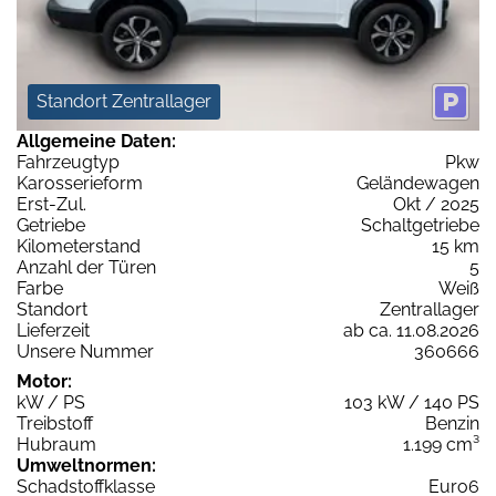
Standort Zentrallager
Allgemeine Daten:
Fahrzeugtyp
Pkw
Karosserieform
Geländewagen
Erst-Zul.
Okt / 2025
Getriebe
Schaltgetriebe
Kilometerstand
15 km
Anzahl der Türen
5
Farbe
Weiß
Standort
Zentrallager
Lieferzeit
ab ca. 11.08.2026
Unsere Nummer
360666
Motor:
kW / PS
103 kW / 140 PS
Treibstoff
Benzin
Hubraum
1.199 cm³
Umweltnormen:
Schadstoffklasse
Euro6