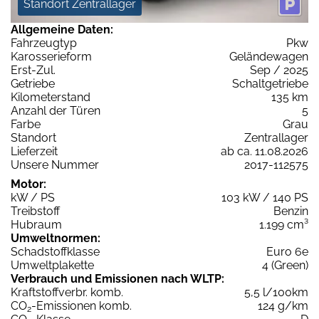
Standort Zentrallager
Allgemeine Daten:
Fahrzeugtyp
Pkw
Karosserieform
Geländewagen
Erst-Zul.
Sep / 2025
Getriebe
Schaltgetriebe
Kilometerstand
135 km
Anzahl der Türen
5
Farbe
Grau
Standort
Zentrallager
Lieferzeit
ab ca. 11.08.2026
Unsere Nummer
2017-112575
Motor:
kW / PS
103 kW / 140 PS
Treibstoff
Benzin
Hubraum
1.199 cm³
Umweltnormen:
Schadstoffklasse
Euro 6e
Umweltplakette
4 (Green)
Verbrauch und Emissionen nach WLTP:
Kraftstoffverbr. komb.
5,5 l/100km
CO
-Emissionen komb.
124 g/km
2