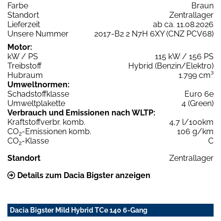
Farbe
Braun
Standort
Zentrallager
Lieferzeit
ab ca. 11.08.2026
Unsere Nummer
2017-B2 2 N7H 6XY (CNZ PCV68)
Motor:
kW / PS
115 kW / 156 PS
Treibstoff
Hybrid (Benzin/Elektro)
Hubraum
1.799 cm³
Umweltnormen:
Schadstoffklasse
Euro 6e
Umweltplakette
4 (Green)
Verbrauch und Emissionen nach WLTP:
Kraftstoffverbr. komb.
4,7 l/100km
CO
-Emissionen komb.
106 g/km
2
CO
-Klasse
C
2
Standort
Zentrallager
Details zum Dacia Bigster anzeigen
Dacia Bigster Mild Hybrid TCe 140 6-Gang