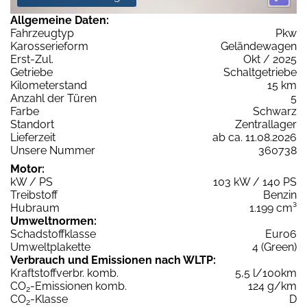
Allgemeine Daten:
Fahrzeugtyp
Pkw
Karosserieform
Geländewagen
Erst-Zul.
Okt / 2025
Getriebe
Schaltgetriebe
Kilometerstand
15 km
Anzahl der Türen
5
Farbe
Schwarz
Standort
Zentrallager
Lieferzeit
ab ca. 11.08.2026
Unsere Nummer
360738
Motor:
kW / PS
103 kW / 140 PS
Treibstoff
Benzin
Hubraum
1.199 cm³
Umweltnormen:
Schadstoffklasse
Euro6
Umweltplakette
4 (Green)
Verbrauch und Emissionen nach WLTP:
Kraftstoffverbr. komb.
5,5 l/100km
CO
-Emissionen komb.
124 g/km
2
CO
-Klasse
D
2