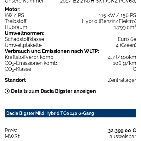
Unsere Nummer
2017-B2 2 N7H 6XY (CNZ PCV68)
Motor:
kW / PS
115 kW / 156 PS
Treibstoff
Hybrid (Benzin/Elektro)
Hubraum
1.799 cm³
Umweltnormen:
Schadstoffklasse
Euro 6e
Umweltplakette
4 (Green)
Verbrauch und Emissionen nach WLTP:
Kraftstoffverbr. komb.
4,7 l/100km
CO
-Emissionen komb.
106 g/km
2
CO
-Klasse
C
2
Standort
Zentrallager
Details zum Dacia Bigster anzeigen
Dacia Bigster Mild Hybrid TCe 140 6-Gang
Preis:
32.399,00 €
MWSt:
ausweisbar