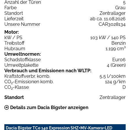
Anzahl der Türen
5
Farbe
Grau
Standort
Zentrallager
Lieferzeit
ab ca. 11.08.2026
Unsere Nummer
CAR3028134
Motor:
kW / PS
103 kW / 140 PS
Treibstoff
Benzin
Hubraum
1.199 cm³
Umweltnormen:
Schadstoffklasse
Euro6
Umweltplakette
4 (Green)
Verbrauch und Emissionen nach WLTP:
Kraftstoffverbr. komb.
5,5 l/100km
CO
-Emissionen komb.
124 g/km
2
CO
-Klasse
D
2
Standort
Zentrallager
Details zum Dacia Bigster anzeigen
Dacia Bigster TCe 140 Expression SHZ+MV-Kamera+LED