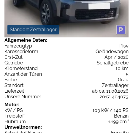
Standort Zentrallager
Allgemeine Daten:
Fahrzeugtyp
Pkw
Karosserieform
Geländewagen
Erst-Zul.
Apr / 2026
Getriebe
Schaltgetriebe
Kilometerstand
10 km
Anzahl der Türen
5
Farbe
Grau
Standort
Zentrallager
Lieferzeit
ab ca. 11.08.2026
Unsere Nummer
2017-404073
Motor:
kW / PS
103 kW / 140 PS
Treibstoff
Benzin
Hubraum
1.199 cm³
Umweltnormen:
Schadstoffklasse
Euro 6e