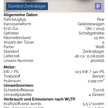
Standort Zentrallager
Allgemeine Daten:
Fahrzeugtyp
Pkw
Karosserieform
Geländewagen
Erst-Zul.
Okt / 2025
Getriebe
Schaltgetriebe
Kilometerstand
15 km
Anzahl der Türen
5
Farbe
Weiß
Standort
Zentrallager
Lieferzeit
ab ca. 11.08.2026
Unsere Nummer
360666
Motor:
kW / PS
103 kW / 140 PS
Treibstoff
Benzin
Hubraum
1.199 cm³
Umweltnormen:
Schadstoffklasse
Euro6
Umweltplakette
4 (Green)
Verbrauch und Emissionen nach WLTP:
Kraftstoffverbr. komb.
5,5 l/100km