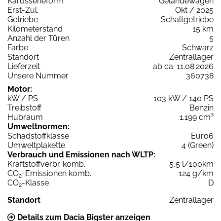
Karosserieform
Geländewagen
Erst-Zul.
Okt / 2025
Getriebe
Schaltgetriebe
Kilometerstand
15 km
Anzahl der Türen
5
Farbe
Schwarz
Standort
Zentrallager
Lieferzeit
ab ca. 11.08.2026
Unsere Nummer
360738
Motor:
kW / PS
103 kW / 140 PS
Treibstoff
Benzin
Hubraum
1.199 cm³
Umweltnormen:
Schadstoffklasse
Euro6
Umweltplakette
4 (Green)
Verbrauch und Emissionen nach WLTP:
Kraftstoffverbr. komb.
5,5 l/100km
CO
-Emissionen komb.
124 g/km
2
CO
-Klasse
D
2
Standort
Zentrallager
Details zum Dacia Bigster anzeigen