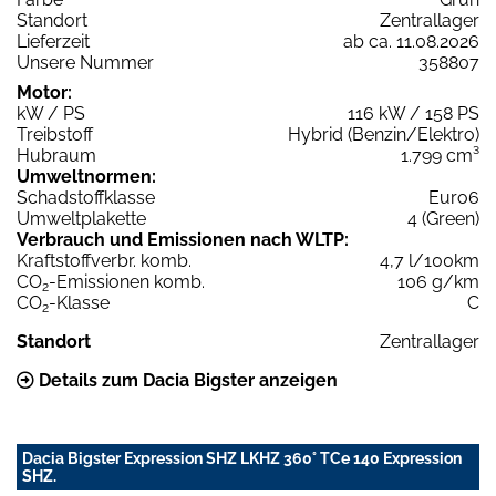
Standort
Zentrallager
Lieferzeit
ab ca. 11.08.2026
Unsere Nummer
358807
Motor:
kW / PS
116 kW / 158 PS
Treibstoff
Hybrid (Benzin/Elektro)
Hubraum
1.799 cm³
Umweltnormen:
Schadstoffklasse
Euro6
Umweltplakette
4 (Green)
Verbrauch und Emissionen nach WLTP:
Kraftstoffverbr. komb.
4,7 l/100km
CO
-Emissionen komb.
106 g/km
2
CO
-Klasse
C
2
Standort
Zentrallager
Details zum Dacia Bigster anzeigen
Dacia Bigster Expression SHZ LKHZ 360° TCe 140 Expression
SHZ.