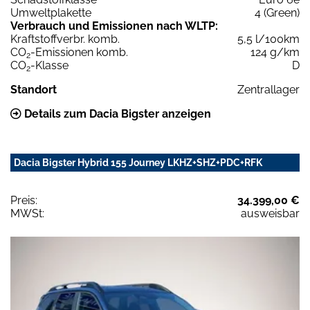
Umweltplakette
4 (Green)
Verbrauch und Emissionen nach WLTP:
Kraftstoffverbr. komb.
5,5 l/100km
CO
-Emissionen komb.
124 g/km
2
CO
-Klasse
D
2
Standort
Zentrallager
Details zum Dacia Bigster anzeigen
Dacia Bigster Hybrid 155 Journey LKHZ+SHZ+PDC+RFK
Preis:
34.399,00 €
MWSt:
ausweisbar