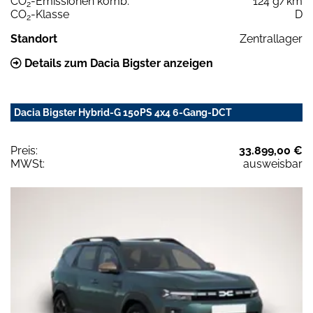
CO
-Emissionen komb.
124 g/km
2
CO
-Klasse
D
2
Standort
Zentrallager
Details zum Dacia Bigster anzeigen
Dacia Bigster Hybrid-G 150PS 4x4 6-Gang-DCT
Preis:
33.899,00 €
MWSt:
ausweisbar