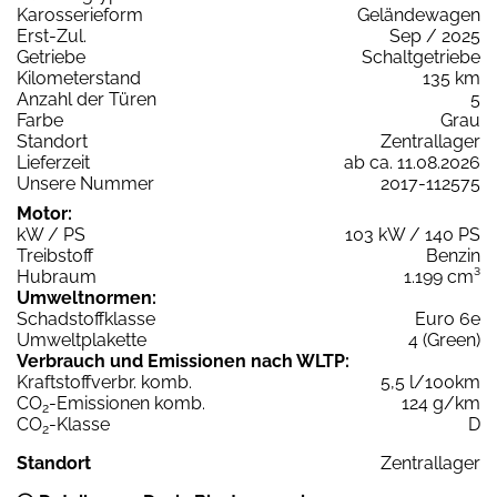
Karosserieform
Geländewagen
Erst-Zul.
Sep / 2025
Getriebe
Schaltgetriebe
Kilometerstand
135 km
Anzahl der Türen
5
Farbe
Grau
Standort
Zentrallager
Lieferzeit
ab ca. 11.08.2026
Unsere Nummer
2017-112575
Motor:
kW / PS
103 kW / 140 PS
Treibstoff
Benzin
Hubraum
1.199 cm³
Umweltnormen:
Schadstoffklasse
Euro 6e
Umweltplakette
4 (Green)
Verbrauch und Emissionen nach WLTP:
Kraftstoffverbr. komb.
5,5 l/100km
CO
-Emissionen komb.
124 g/km
2
CO
-Klasse
D
2
Standort
Zentrallager