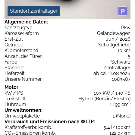
Standort Zentrallager
Allgemeine Daten:
Fahrzeugtyp
Pkw
Karosserieform
Geländewagen
Erst-Zul.
Jun / 2026
Getriebe
Schaltgetriebe
Kilometerstand
10 km
Anzahl der Türen
5
Farbe
Schwarz
Standort
Zentrallager
Lieferzeit
ab ca. 11.08.2026
Unsere Nummer
1083587
Motor:
kW / PS
103 kW / 140 PS
Treibstoff
Hybrid (Benzin/Elektro)
Hubraum
1.199 cm³
Umweltnormen:
Umweltplakette
1 (None)
Verbrauch und Emissionen nach WLTP:
Kraftstoffverbr. komb.
5,4 l/100km
CO
-Emissionen komb.
122 g/km
2