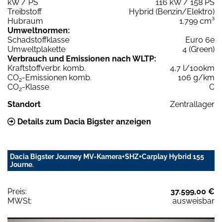
kW / PS
116 kW / 158 PS
Treibstoff
Hybrid (Benzin/Elektro)
Hubraum
1.799 cm³
Umweltnormen:
Schadstoffklasse
Euro 6e
Umweltplakette
4 (Green)
Verbrauch und Emissionen nach WLTP:
Kraftstoffverbr. komb.
4,7 l/100km
CO
-Emissionen komb.
106 g/km
2
CO
-Klasse
C
2
Standort
Zentrallager
Details zum Dacia Bigster anzeigen
Dacia Bigster Journey MV-Kamera+SHZ+Carplay Hybrid 155
Journe.
Preis:
37.599,00 €
MWSt:
ausweisbar