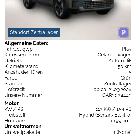
Standort Zentrallager
Allgemeine Daten:
Fahrzeugtyp
Pkw
Karosserieform
Geländewagen
Getriebe
Automatik
Kilometerstand
50 km
Anzahl der Türen
5
Farbe
Grün
Standort
Zentrallager
Lieferzeit
ab ca. 21.09.2026
Unsere Nummer
CAR3034449
Motor:
kW / PS
113 kW / 154 PS
Treibstoff
Hybrid (Benzin/Elektro)
Hubraum
1.199 cm³
Umweltnormen:
Umweltplakette
1 (None)