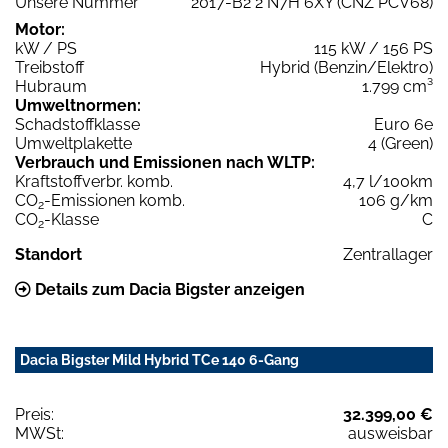
Unsere Nummer
2017-B2 2 N7H 6XY (CNZ PCV68)
Motor:
kW / PS
115 kW / 156 PS
Treibstoff
Hybrid (Benzin/Elektro)
Hubraum
1.799 cm³
Umweltnormen:
Schadstoffklasse
Euro 6e
Umweltplakette
4 (Green)
Verbrauch und Emissionen nach WLTP:
Kraftstoffverbr. komb.
4,7 l/100km
CO
-Emissionen komb.
106 g/km
2
CO
-Klasse
C
2
Standort
Zentrallager
Details zum Dacia Bigster anzeigen
Dacia Bigster Mild Hybrid TCe 140 6-Gang
Preis:
32.399,00 €
MWSt:
ausweisbar