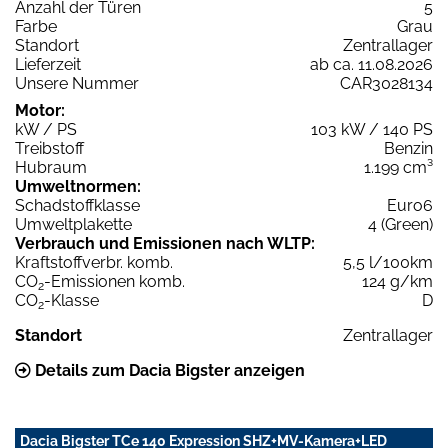
Anzahl der Türen
5
Farbe
Grau
Standort
Zentrallager
Lieferzeit
ab ca. 11.08.2026
Unsere Nummer
CAR3028134
Motor:
kW / PS
103 kW / 140 PS
Treibstoff
Benzin
Hubraum
1.199 cm³
Umweltnormen:
Schadstoffklasse
Euro6
Umweltplakette
4 (Green)
Verbrauch und Emissionen nach WLTP:
Kraftstoffverbr. komb.
5,5 l/100km
CO
-Emissionen komb.
124 g/km
2
CO
-Klasse
D
2
Standort
Zentrallager
Details zum Dacia Bigster anzeigen
Dacia Bigster TCe 140 Expression SHZ+MV-Kamera+LED