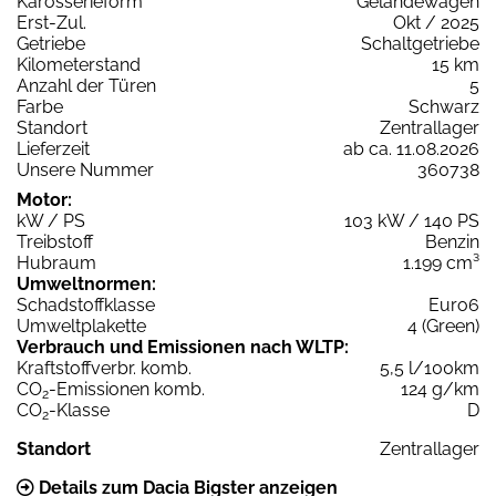
Karosserieform
Geländewagen
Erst-Zul.
Okt / 2025
Getriebe
Schaltgetriebe
Kilometerstand
15 km
Anzahl der Türen
5
Farbe
Schwarz
Standort
Zentrallager
Lieferzeit
ab ca. 11.08.2026
Unsere Nummer
360738
Motor:
kW / PS
103 kW / 140 PS
Treibstoff
Benzin
Hubraum
1.199 cm³
Umweltnormen:
Schadstoffklasse
Euro6
Umweltplakette
4 (Green)
Verbrauch und Emissionen nach WLTP:
Kraftstoffverbr. komb.
5,5 l/100km
CO
-Emissionen komb.
124 g/km
2
CO
-Klasse
D
2
Standort
Zentrallager
Details zum Dacia Bigster anzeigen