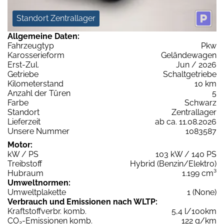
Standort Zentrallager
Allgemeine Daten:
Fahrzeugtyp
Pkw
Karosserieform
Geländewagen
Erst-Zul.
Jun / 2026
Getriebe
Schaltgetriebe
Kilometerstand
10 km
Anzahl der Türen
5
Farbe
Schwarz
Standort
Zentrallager
Lieferzeit
ab ca. 11.08.2026
Unsere Nummer
1083587
Motor:
kW / PS
103 kW / 140 PS
Treibstoff
Hybrid (Benzin/Elektro)
Hubraum
1.199 cm³
Umweltnormen:
Umweltplakette
1 (None)
Verbrauch und Emissionen nach WLTP:
Kraftstoffverbr. komb.
5,4 l/100km
CO
-Emissionen komb.
122 g/km
2