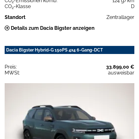
CO
-Emissionen komb.
124 g/km
2
CO
-Klasse
D
2
Standort
Zentrallager
Details zum Dacia Bigster anzeigen
Dacia Bigster Hybrid-G 150PS 4x4 6-Gang-DCT
Preis:
33.899,00 €
MWSt:
ausweisbar