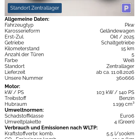
Standort Zentrallager
Allgemeine Daten:
Fahrzeugtyp
Pkw
Karosserieform
Geländewagen
Erst-Zul.
Okt / 2025
Getriebe
Schaltgetriebe
Kilometerstand
15 km
Anzahl der Türen
5
Farbe
Weiß
Standort
Zentrallager
Lieferzeit
ab ca. 11.08.2026
Unsere Nummer
360666
Motor:
kW / PS
103 kW / 140 PS
Treibstoff
Benzin
Hubraum
1.199 cm³
Umweltnormen:
Schadstoffklasse
Euro6
Umweltplakette
4 (Green)
Verbrauch und Emissionen nach WLTP:
Kraftstoffverbr. komb.
5,5 l/100km