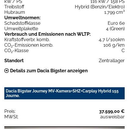
kW / PS
116 kW / 158 PS
Treibstoff
Hybrid (Benzin/Elektro)
Hubraum
1.799 cm³
Umweltnormen:
Schadstoffklasse
Euro 6e
Umweltplakette
4 (Green)
Verbrauch und Emissionen nach WLTP:
Kraftstoffverbr. komb.
4,7 l/100km
CO
-Emissionen komb.
106 g/km
2
CO
-Klasse
C
2
Standort
Zentrallager
Details zum Dacia Bigster anzeigen
Dacia Bigster Journey MV-Kamera+SHZ+Carplay Hybrid 155
Journe.
Preis:
37.599,00 €
MWSt:
ausweisbar