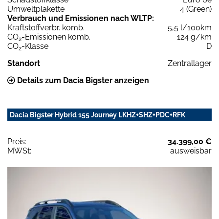
Umweltplakette
4 (Green)
Verbrauch und Emissionen nach WLTP:
Kraftstoffverbr. komb.
5,5 l/100km
CO
-Emissionen komb.
124 g/km
2
CO
-Klasse
D
2
Standort
Zentrallager
Details zum Dacia Bigster anzeigen
Dacia Bigster Hybrid 155 Journey LKHZ+SHZ+PDC+RFK
Preis:
34.399,00 €
MWSt:
ausweisbar