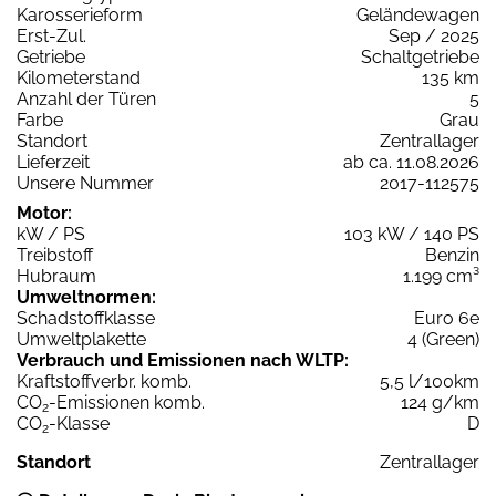
Karosserieform
Geländewagen
Erst-Zul.
Sep / 2025
Getriebe
Schaltgetriebe
Kilometerstand
135 km
Anzahl der Türen
5
Farbe
Grau
Standort
Zentrallager
Lieferzeit
ab ca. 11.08.2026
Unsere Nummer
2017-112575
Motor:
kW / PS
103 kW / 140 PS
Treibstoff
Benzin
Hubraum
1.199 cm³
Umweltnormen:
Schadstoffklasse
Euro 6e
Umweltplakette
4 (Green)
Verbrauch und Emissionen nach WLTP:
Kraftstoffverbr. komb.
5,5 l/100km
CO
-Emissionen komb.
124 g/km
2
CO
-Klasse
D
2
Standort
Zentrallager