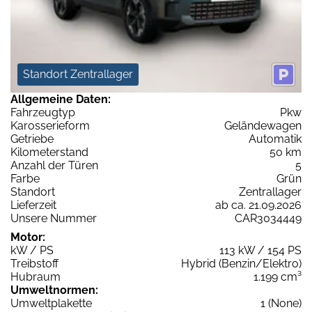
Standort Zentrallager
Allgemeine Daten:
Fahrzeugtyp
Pkw
Karosserieform
Geländewagen
Getriebe
Automatik
Kilometerstand
50 km
Anzahl der Türen
5
Farbe
Grün
Standort
Zentrallager
Lieferzeit
ab ca. 21.09.2026
Unsere Nummer
CAR3034449
Motor:
kW / PS
113 kW / 154 PS
Treibstoff
Hybrid (Benzin/Elektro)
Hubraum
1.199 cm³
Umweltnormen:
Umweltplakette
1 (None)