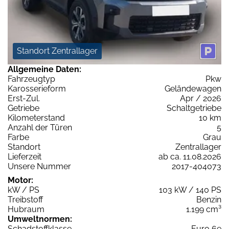
Standort Zentrallager
Allgemeine Daten:
Fahrzeugtyp
Pkw
Karosserieform
Geländewagen
Erst-Zul.
Apr / 2026
Getriebe
Schaltgetriebe
Kilometerstand
10 km
Anzahl der Türen
5
Farbe
Grau
Standort
Zentrallager
Lieferzeit
ab ca. 11.08.2026
Unsere Nummer
2017-404073
Motor:
kW / PS
103 kW / 140 PS
Treibstoff
Benzin
Hubraum
1.199 cm³
Umweltnormen:
Schadstoffklasse
Euro 6e