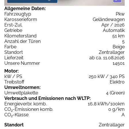
Allgemeine Daten:
Fahrzeugtyp
Pkw
Karosserieform
Geländewagen
Erst-Zul.
Apr / 2026
Getriebe
Automatik
Kilometerstand
51 km
Anzahl der Türen
5
Farbe
Beige
Standort
Zentrallager
Lieferzeit
ab ca. 11.08.2026
Unsere Nummer
14501
Motor:
kW / PS
250 kW / 340 PS
Treibstoff
Elektro
Umweltnormen:
Umweltplakette
4 (Green)
Verbrauch und Emissionen nach WLTP:
Energieverbr. komb.
16,8 kWh/100km
CO
-Emissionen komb.
0 g/km
2
CO
-Klasse
A
2
Standort
Zentrallager