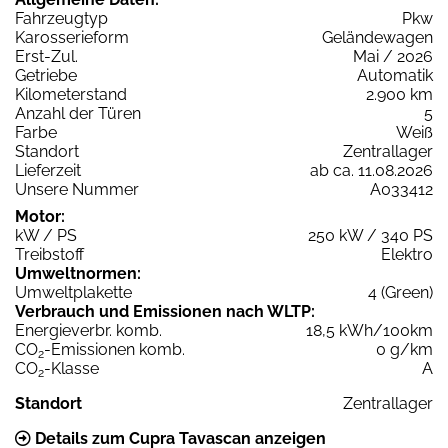
Fahrzeugtyp
Pkw
Karosserieform
Geländewagen
Erst-Zul.
Mai / 2026
Getriebe
Automatik
Kilometerstand
2.900 km
Anzahl der Türen
5
Farbe
Weiß
Standort
Zentrallager
Lieferzeit
ab ca. 11.08.2026
Unsere Nummer
A033412
Motor:
kW / PS
250 kW / 340 PS
Treibstoff
Elektro
Umweltnormen:
Umweltplakette
4 (Green)
Verbrauch und Emissionen nach WLTP:
Energieverbr. komb.
18,5 kWh/100km
CO
-Emissionen komb.
0 g/km
2
CO
-Klasse
A
2
Standort
Zentrallager
Details zum Cupra Tavascan anzeigen