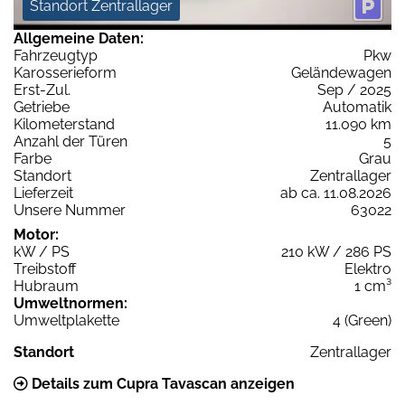
Standort Zentrallager
Allgemeine Daten:
Fahrzeugtyp
Pkw
Karosserieform
Geländewagen
Erst-Zul.
Sep / 2025
Getriebe
Automatik
Kilometerstand
11.090 km
Anzahl der Türen
5
Farbe
Grau
Standort
Zentrallager
Lieferzeit
ab ca. 11.08.2026
Unsere Nummer
63022
Motor:
kW / PS
210 kW / 286 PS
Treibstoff
Elektro
Hubraum
1 cm³
Umweltnormen:
Umweltplakette
4 (Green)
Standort
Zentrallager
Details zum Cupra Tavascan anzeigen