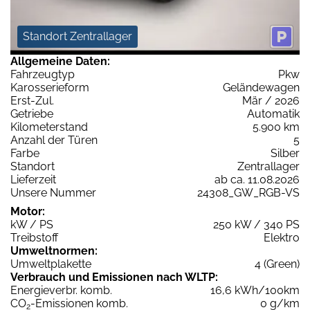
Standort Zentrallager
Allgemeine Daten:
Fahrzeugtyp
Pkw
Karosserieform
Geländewagen
Erst-Zul.
Mär / 2026
Getriebe
Automatik
Kilometerstand
5.900 km
Anzahl der Türen
5
Farbe
Silber
Standort
Zentrallager
Lieferzeit
ab ca. 11.08.2026
Unsere Nummer
24308_GW_RGB-VS
Motor:
kW / PS
250 kW / 340 PS
Treibstoff
Elektro
Umweltnormen:
Umweltplakette
4 (Green)
Verbrauch und Emissionen nach WLTP:
Energieverbr. komb.
16,6 kWh/100km
CO
-Emissionen komb.
0 g/km
2