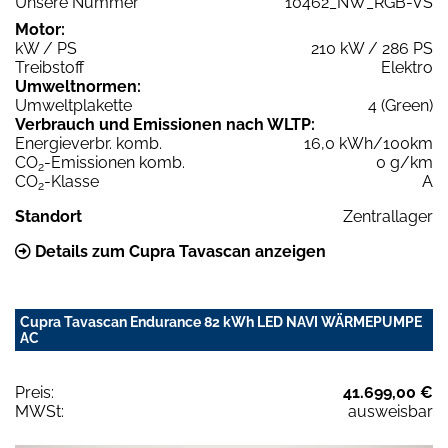
Unsere Nummer
10462_NW_RGB-VS
Motor:
kW / PS
210 kW / 286 PS
Treibstoff
Elektro
Umweltnormen:
Umweltplakette
4 (Green)
Verbrauch und Emissionen nach WLTP:
Energieverbr. komb.
16,0 kWh/100km
CO
-Emissionen komb.
0 g/km
2
CO
-Klasse
A
2
Standort
Zentrallager
Details zum Cupra Tavascan anzeigen
Cupra Tavascan Endurance 82 kWh LED NAVI WÄRMEPUMPE
AC
Preis:
41.699,00 €
MWSt:
ausweisbar