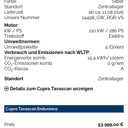
Farbe
Silber
Standort
Zentrallager
Lieferzeit
ab ca. 11.08.2026
Unsere Nummer
24498_GW_RGB-VS
Motor:
kW / PS
210 kW / 286 PS
Treibstoff
Elektro
Umweltnormen:
Umweltplakette
4 (Green)
Verbrauch und Emissionen nach WLTP:
Energieverbr. komb.
15,4 kWh/100km
CO
-Emissionen komb.
0 g/km
2
CO
-Klasse
A
2
Standort
Zentrallager
Details zum Cupra Tavascan anzeigen
Cupra Tavascan Endurance
Preis:
53.999,00 €