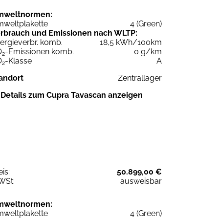
mweltnormen:
weltplakette
4 (Green)
rbrauch und Emissionen nach WLTP:
ergieverbr. komb.
18,5 kWh/100km
O
-Emissionen komb.
0 g/km
2
O
-Klasse
A
2
andort
Zentrallager
Details zum Cupra Tavascan anzeigen
eis:
50.899,00 €
WSt:
ausweisbar
mweltnormen:
weltplakette
4 (Green)