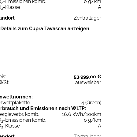
O
-Emissionen komb.
0 g/km
2
O
-Klasse
A
2
andort
Zentrallager
Details zum Cupra Tavascan anzeigen
eis:
53.999,00 €
WSt:
ausweisbar
mweltnormen:
weltplakette
4 (Green)
rbrauch und Emissionen nach WLTP:
ergieverbr. komb.
16,6 kWh/100km
O
-Emissionen komb.
0 g/km
2
O
-Klasse
A
2
andort
Zentrallager