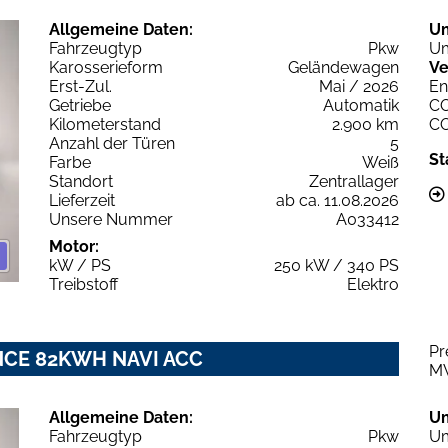
Allgemeine Daten:
U
Fahrzeugtyp
Pkw
Um
Karosserieform
Geländewagen
Ve
Erst-Zul.
Mai / 2026
En
Getriebe
Automatik
C
Kilometerstand
2.900 km
C
Anzahl der Türen
5
St
Farbe
Weiß
Standort
Zentrallager
Lieferzeit
ab ca. 11.08.2026
Unsere Nummer
A033412
Motor:
kW / PS
250 kW / 340 PS
Treibstoff
Elektro
Pr
NCE 82KWH NAVI ACC
M
Allgemeine Daten:
U
Fahrzeugtyp
Pkw
Um