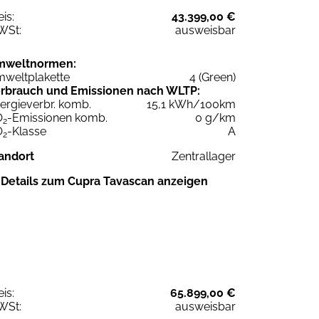
eis:
43.399,00 €
WSt:
ausweisbar
mweltnormen:
weltplakette
4 (Green)
rbrauch und Emissionen nach WLTP:
ergieverbr. komb.
15,1 kWh/100km
O
-Emissionen komb.
0 g/km
2
O
-Klasse
A
2
andort
Zentrallager
Details zum Cupra Tavascan anzeigen
eis:
65.899,00 €
WSt:
ausweisbar