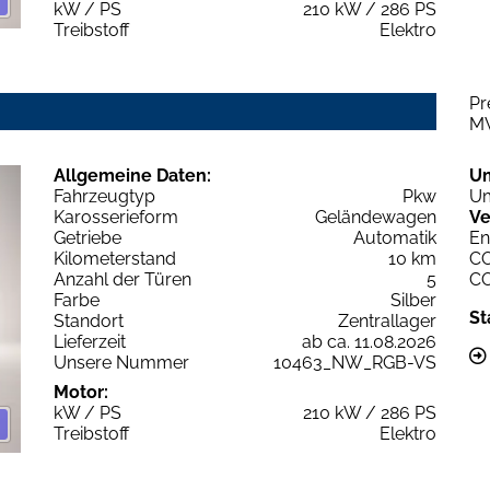
kW / PS
210 kW / 286 PS
Treibstoff
Elektro
Pr
M
Allgemeine Daten:
U
Fahrzeugtyp
Pkw
Um
Karosserieform
Geländewagen
Ve
Getriebe
Automatik
En
Kilometerstand
10 km
C
Anzahl der Türen
5
C
Farbe
Silber
St
Standort
Zentrallager
Lieferzeit
ab ca. 11.08.2026
Unsere Nummer
10463_NW_RGB-VS
Motor:
kW / PS
210 kW / 286 PS
Treibstoff
Elektro