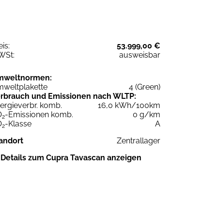
eis:
53.999,00 €
WSt:
ausweisbar
mweltnormen:
weltplakette
4 (Green)
rbrauch und Emissionen nach WLTP:
ergieverbr. komb.
16,0 kWh/100km
O
-Emissionen komb.
0 g/km
2
O
-Klasse
A
2
andort
Zentrallager
Details zum Cupra Tavascan anzeigen