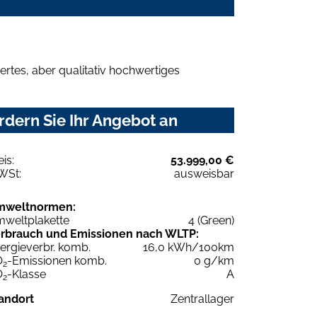
rtes, aber qualitativ hochwertiges
dern Sie Ihr Angebot an
eis:
53.999,00 €
WSt:
ausweisbar
mweltnormen:
weltplakette
4 (Green)
rbrauch und Emissionen nach WLTP:
ergieverbr. komb.
16,0 kWh/100km
O
-Emissionen komb.
0 g/km
2
O
-Klasse
A
2
andort
Zentrallager