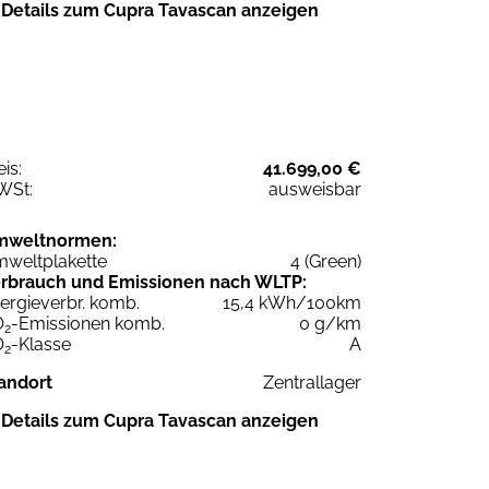
Details zum Cupra Tavascan anzeigen
eis:
41.699,00 €
WSt:
ausweisbar
mweltnormen:
weltplakette
4 (Green)
rbrauch und Emissionen nach WLTP:
ergieverbr. komb.
15,4 kWh/100km
O
-Emissionen komb.
0 g/km
2
O
-Klasse
A
2
andort
Zentrallager
Details zum Cupra Tavascan anzeigen