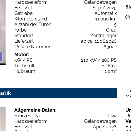
Karosserieform
Geländewagen
St
Erst-Zul.
Sep / 2025
Getriebe
Automatik
Kilometerstand
11.090 km
Anzahl der Türen
5
Farbe
Grau
Standort
Zentrallager
Lieferzeit
ab ca. 11.08.2026
Unsere Nummer
63022
Motor:
kW / PS
210 kW / 286 PS
Treibstoff
Elektro
Hubraum
1 cm³
Pr
atik
M
Allgemeine Daten:
U
Fahrzeugtyp
Pkw
Um
Karosserieform
Geländewagen
Ve
Erst-Zul.
Apr / 2026
En