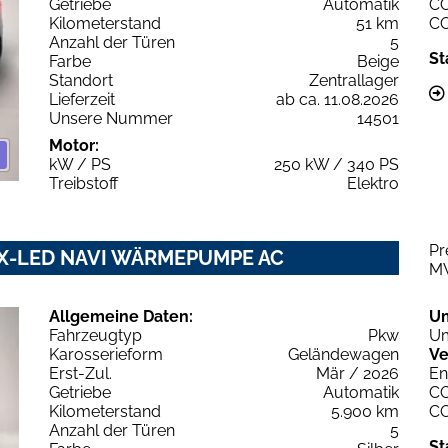
Getriebe
Automatik
C
Kilometerstand
51 km
C
Anzahl der Türen
5
St
Farbe
Beige
Standort
Zentrallager
Lieferzeit
ab ca. 11.08.2026
Unsere Nummer
14501
Motor:
kW / PS
250 kW / 340 PS
Treibstoff
Elektro
Pr
RIX-LED NAVI WÄRMEPUMPE AC
M
Allgemeine Daten:
U
Fahrzeugtyp
Pkw
Um
Karosserieform
Geländewagen
Ve
Erst-Zul.
Mär / 2026
En
Getriebe
Automatik
C
Kilometerstand
5.900 km
C
Anzahl der Türen
5
St