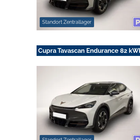
Standort Zentrallager
Cupra Tavascan Endurance 82 k
Standort Zentrallager