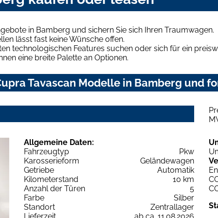
gebote in Bamberg und sichern Sie sich Ihren Traumwagen.
len lässt fast keine Wünsche offen.
en technologischen Features suchen oder sich für ein preiswe
hnen eine breite Palette an Optionen.
upra Tavascan Modelle in Bamberg und for
Pr
M
Allgemeine Daten:
U
Fahrzeugtyp
Pkw
Um
Karosserieform
Geländewagen
Ve
Getriebe
Automatik
En
Kilometerstand
10 km
C
Anzahl der Türen
5
C
Farbe
Silber
St
Standort
Zentrallager
Lieferzeit
ab ca. 11.08.2026