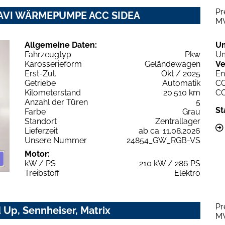
Pr
NAVI WÄRMEPUMPE ACC SIDEA
M
Allgemeine Daten:
U
Fahrzeugtyp
Pkw
Um
Karosserieform
Geländewagen
Ve
Erst-Zul.
Okt / 2025
En
Getriebe
Automatik
C
Kilometerstand
20.510 km
C
Anzahl der Türen
5
St
Farbe
Grau
Standort
Zentrallager
Lieferzeit
ab ca. 11.08.2026
Unsere Nummer
24854_GW_RGB-VS
Motor:
kW / PS
210 kW / 286 PS
Treibstoff
Elektro
Pr
Up, Sennheiser, Matrix
M