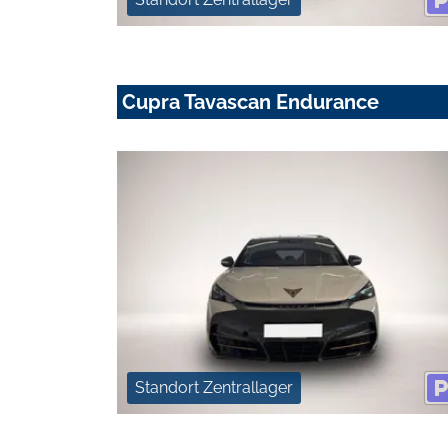
Cupra Tavascan Endurance
Standort Zentrallager