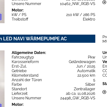
Unsere Nummer
10462_NW_RGB-VS
Motor:
kW / PS
210 kW / 286 PS
Treibstoff
Elektro
Pr
Wh LED NAVI WÄRMEPUMPE AC
M
Allgemeine Daten:
U
Fahrzeugtyp
Pkw
Um
Karosserieform
Geländewagen
Ve
Erst-Zul.
Jun / 2025
En
Getriebe
Automatik
C
Kilometerstand
22.500 km
C
Anzahl der Türen
5
St
Farbe
Silber
Standort
Zentrallager
Lieferzeit
ab ca. 11.08.2026
Unsere Nummer
24498_GW_RGB-VS
Motor: