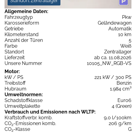
Standort Zentrallager
Allgemeine Daten:
Fahrzeugtyp
Pkw
Karosserieform
Geländewagen
Getriebe
Automatik
Kilometerstand
10 km
Anzahl der Türen
5
Farbe
Weiß
Standort
Zentrallager
Lieferzeit
ab ca. 11.08.2026
Unsere Nummer
10105_NW_RGB-VS
Motor:
kW / PS
221 kW / 300 PS
Treibstoff
Benzin
Hubraum
1.984 cm³
Umweltnormen:
Schadstoffklasse
Euro6
Umweltplakette
4 (Green)
Verbrauch und Emissionen nach WLTP:
Kraftstoffverbr. komb.
9,0 l/100km
CO
-Emissionen komb.
206 g/km
2
CO
-Klasse
G
2