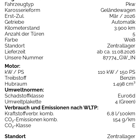
Fahrzeugtyp
Pkw
Karosserieform
Geländewagen
Erst-Zul.
Mär / 2026
Getriebe
Automatik
Kilometerstand
3.900 km
Anzahl der Türen
5
Farbe
Weiß
Standort
Zentrallager
Lieferzeit
ab ca. 11.08.2026
Unsere Nummer
87774_GW_IN
Motor:
kW / PS
110 kW / 150 PS
Treibstoff
Benzin
Hubraum
1.498 cm³
Umweltnormen:
Schadstoffklasse
Euro6d
Umweltplakette
4 (Green)
Verbrauch und Emissionen nach WLTP:
Kraftstoffverbr. komb.
6,8 l/100km
CO
-Emissionen komb.
154 g/km
2
CO
-Klasse
E
2
Standort
Zentrallager