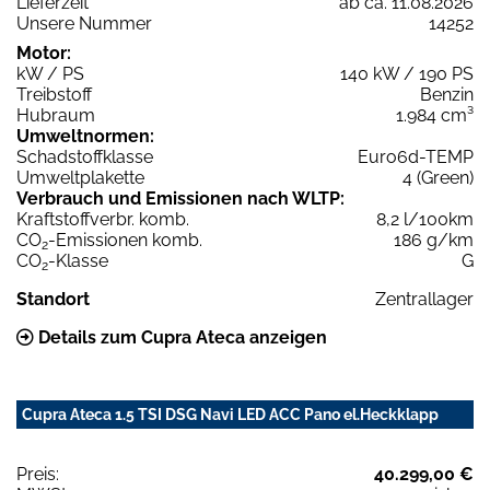
Lieferzeit
ab ca. 11.08.2026
Unsere Nummer
14252
Motor:
kW / PS
140 kW / 190 PS
Treibstoff
Benzin
Hubraum
1.984 cm³
Umweltnormen:
Schadstoffklasse
Euro6d-TEMP
Umweltplakette
4 (Green)
Verbrauch und Emissionen nach WLTP:
Kraftstoffverbr. komb.
8,2 l/100km
CO
-Emissionen komb.
186 g/km
2
CO
-Klasse
G
2
Standort
Zentrallager
Details zum Cupra Ateca anzeigen
Cupra Ateca 1.5 TSI DSG Navi LED ACC Pano el.Heckklapp
Preis:
40.299,00 €