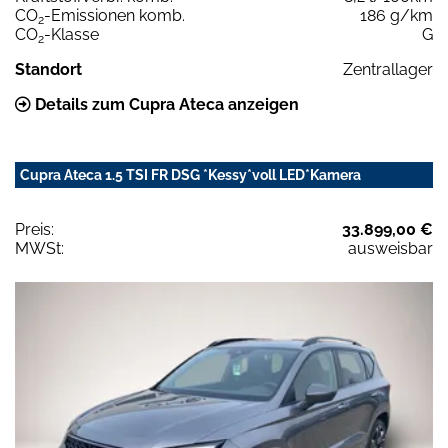
CO
-Emissionen komb.
186 g/km
2
CO
-Klasse
G
2
Standort
Zentrallager
Details zum Cupra Ateca anzeigen
Cupra Ateca 1.5 TSI FR DSG *Kessy*voll LED*Kamera
Preis:
33.899,00 €
MWSt:
ausweisbar