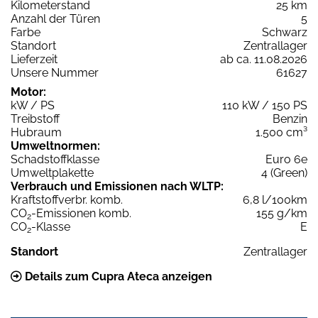
Kilometerstand
25 km
Anzahl der Türen
5
Farbe
Schwarz
Standort
Zentrallager
Lieferzeit
ab ca. 11.08.2026
Unsere Nummer
61627
Motor:
kW / PS
110 kW / 150 PS
Treibstoff
Benzin
Hubraum
1.500 cm³
Umweltnormen:
Schadstoffklasse
Euro 6e
Umweltplakette
4 (Green)
Verbrauch und Emissionen nach WLTP:
Kraftstoffverbr. komb.
6,8 l/100km
CO
-Emissionen komb.
155 g/km
2
CO
-Klasse
E
2
Standort
Zentrallager
Details zum Cupra Ateca anzeigen