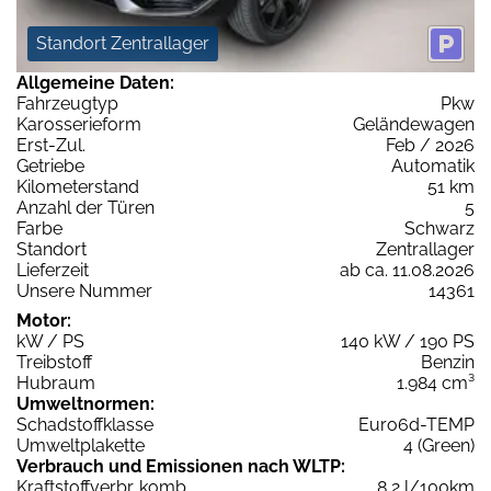
Standort Zentrallager
Allgemeine Daten:
Fahrzeugtyp
Pkw
Karosserieform
Geländewagen
Erst-Zul.
Feb / 2026
Getriebe
Automatik
Kilometerstand
51 km
Anzahl der Türen
5
Farbe
Schwarz
Standort
Zentrallager
Lieferzeit
ab ca. 11.08.2026
Unsere Nummer
14361
Motor:
kW / PS
140 kW / 190 PS
Treibstoff
Benzin
Hubraum
1.984 cm³
Umweltnormen:
Schadstoffklasse
Euro6d-TEMP
Umweltplakette
4 (Green)
Verbrauch und Emissionen nach WLTP:
Kraftstoffverbr. komb.
8,2 l/100km