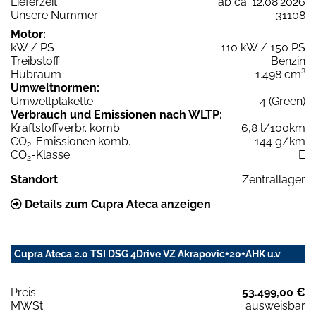
Lieferzeit
ab ca. 12.08.2026
Unsere Nummer
31108
Motor:
kW / PS
110 kW / 150 PS
Treibstoff
Benzin
Hubraum
1.498 cm³
Umweltnormen:
Umweltplakette
4 (Green)
Verbrauch und Emissionen nach WLTP:
Kraftstoffverbr. komb.
6,8 l/100km
CO
-Emissionen komb.
144 g/km
2
CO
-Klasse
E
2
Standort
Zentrallager
Details zum Cupra Ateca anzeigen
Cupra Ateca 2.0 TSI DSG 4Drive VZ Akrapovic+20+AHK u.v
Preis:
53.499,00 €
MWSt:
ausweisbar