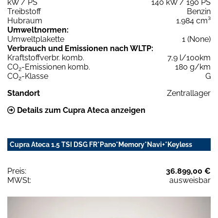
kW / PS
140 kW / 190 PS
Treibstoff
Benzin
Hubraum
1.984 cm³
Umweltnormen:
Umweltplakette
1 (None)
Verbrauch und Emissionen nach WLTP:
Kraftstoffverbr. komb.
7,9 l/100km
CO
-Emissionen komb.
180 g/km
2
CO
-Klasse
G
2
Standort
Zentrallager
Details zum Cupra Ateca anzeigen
Cupra Ateca 1.5 TSI DSG FR*Pano*Memory*Navi+*Keyless
Preis:
36.899,00 €
MWSt:
ausweisbar