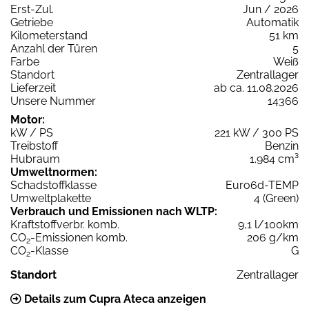
Erst-Zul.
Jun / 2026
Getriebe
Automatik
Kilometerstand
51 km
Anzahl der Türen
5
Farbe
Weiß
Standort
Zentrallager
Lieferzeit
ab ca. 11.08.2026
Unsere Nummer
14366
Motor:
kW / PS
221 kW / 300 PS
Treibstoff
Benzin
Hubraum
1.984 cm³
Umweltnormen:
Schadstoffklasse
Euro6d-TEMP
Umweltplakette
4 (Green)
Verbrauch und Emissionen nach WLTP:
Kraftstoffverbr. komb.
9,1 l/100km
CO
-Emissionen komb.
206 g/km
2
CO
-Klasse
G
2
Standort
Zentrallager
Details zum Cupra Ateca anzeigen