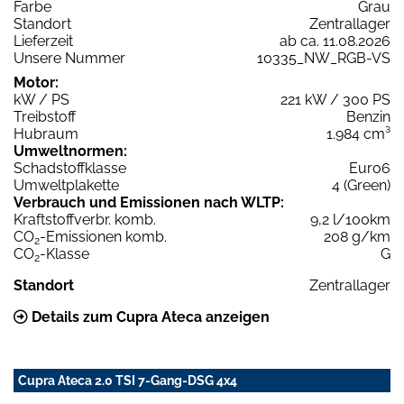
Farbe
Grau
Standort
Zentrallager
Lieferzeit
ab ca. 11.08.2026
Unsere Nummer
10335_NW_RGB-VS
Motor:
kW / PS
221 kW / 300 PS
Treibstoff
Benzin
Hubraum
1.984 cm³
Umweltnormen:
Schadstoffklasse
Euro6
Umweltplakette
4 (Green)
Verbrauch und Emissionen nach WLTP:
Kraftstoffverbr. komb.
9,2 l/100km
CO
-Emissionen komb.
208 g/km
2
CO
-Klasse
G
2
Standort
Zentrallager
Details zum Cupra Ateca anzeigen
Cupra Ateca 2.0 TSI 7-Gang-DSG 4x4