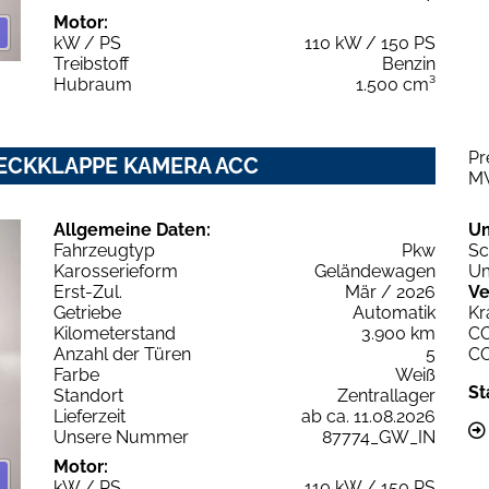
Motor:
kW / PS
110 kW / 150 PS
Treibstoff
Benzin
Hubraum
1.500 cm³
Pr
.HECKKLAPPE KAMERA ACC
M
Allgemeine Daten:
U
Fahrzeugtyp
Pkw
Sc
Karosserieform
Geländewagen
Um
Erst-Zul.
Mär / 2026
Ve
Getriebe
Automatik
Kr
Kilometerstand
3.900 km
C
Anzahl der Türen
5
C
Farbe
Weiß
St
Standort
Zentrallager
Lieferzeit
ab ca. 11.08.2026
Unsere Nummer
87774_GW_IN
Motor:
kW / PS
110 kW / 150 PS