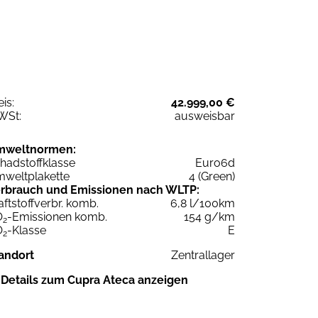
eis:
42.999,00 €
WSt:
ausweisbar
mweltnormen:
hadstoffklasse
Euro6d
weltplakette
4 (Green)
rbrauch und Emissionen nach WLTP:
aftstoffverbr. komb.
6,8 l/100km
O
-Emissionen komb.
154 g/km
2
O
-Klasse
E
2
andort
Zentrallager
Details zum Cupra Ateca anzeigen