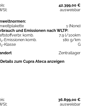
eis:
42.399,00 €
WSt:
ausweisbar
mweltnormen:
weltplakette
1 (None)
rbrauch und Emissionen nach WLTP:
aftstoffverbr. komb.
7,9 l/100km
O
-Emissionen komb.
180 g/km
2
O
-Klasse
G
2
andort
Zentrallager
Details zum Cupra Ateca anzeigen
eis:
36.899,00 €
WSt:
ausweisbar