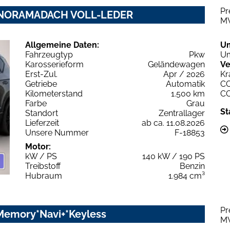
Pr
 PANORAMADACH VOLL-LEDER
M
Allgemeine Daten:
U
Fahrzeugtyp
Pkw
Um
Karosserieform
Geländewagen
Ve
Erst-Zul.
Apr / 2026
Kr
Getriebe
Automatik
C
Kilometerstand
1.500 km
C
Farbe
Grau
St
Standort
Zentrallager
Lieferzeit
ab ca. 11.08.2026
Unsere Nummer
F-18853
Motor:
kW / PS
140 kW / 190 PS
Treibstoff
Benzin
Hubraum
1.984 cm³
Pr
*Memory*Navi+*Keyless
M