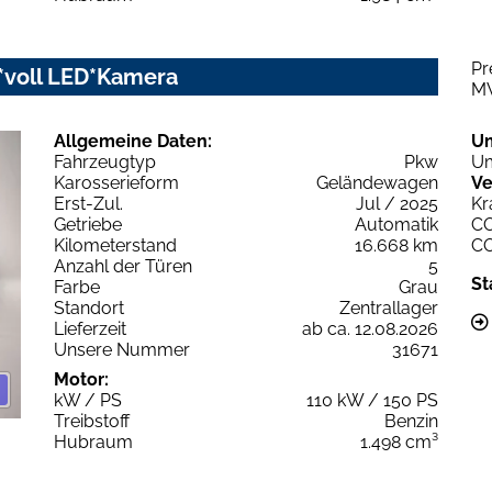
Pr
y*voll LED*Kamera
M
Allgemeine Daten:
U
Fahrzeugtyp
Pkw
Um
Karosserieform
Geländewagen
Ve
Erst-Zul.
Jul / 2025
Kr
Getriebe
Automatik
C
Kilometerstand
16.668 km
C
Anzahl der Türen
5
St
Farbe
Grau
Standort
Zentrallager
Lieferzeit
ab ca. 12.08.2026
Unsere Nummer
31671
Motor:
kW / PS
110 kW / 150 PS
Treibstoff
Benzin
Hubraum
1.498 cm³