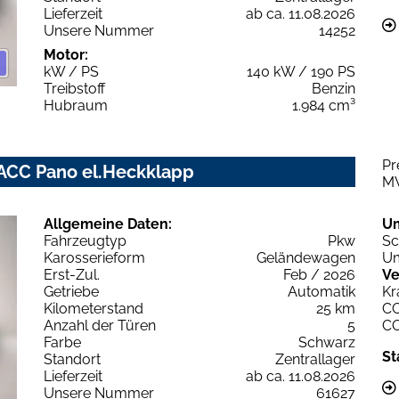
Lieferzeit
ab ca. 11.08.2026
Unsere Nummer
14252
Motor:
kW / PS
140 kW / 190 PS
Treibstoff
Benzin
Hubraum
1.984 cm³
Pr
 ACC Pano el.Heckklapp
M
Allgemeine Daten:
U
Fahrzeugtyp
Pkw
Sc
Karosserieform
Geländewagen
Um
Erst-Zul.
Feb / 2026
Ve
Getriebe
Automatik
Kr
Kilometerstand
25 km
C
Anzahl der Türen
5
C
Farbe
Schwarz
St
Standort
Zentrallager
Lieferzeit
ab ca. 11.08.2026
Unsere Nummer
61627