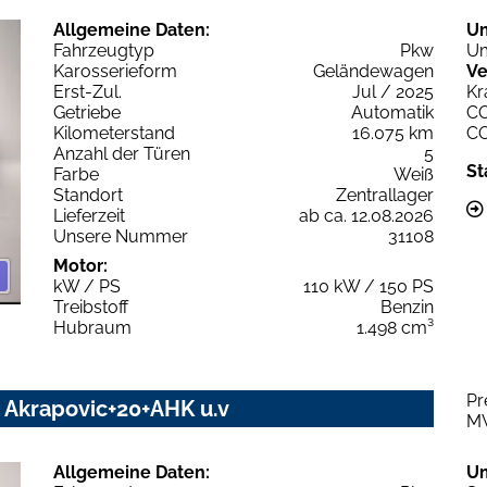
Allgemeine Daten:
U
Fahrzeugtyp
Pkw
Um
Karosserieform
Geländewagen
Ve
Erst-Zul.
Jul / 2025
Kr
Getriebe
Automatik
C
Kilometerstand
16.075 km
C
Anzahl der Türen
5
St
Farbe
Weiß
Standort
Zentrallager
Lieferzeit
ab ca. 12.08.2026
Unsere Nummer
31108
Motor:
kW / PS
110 kW / 150 PS
Treibstoff
Benzin
Hubraum
1.498 cm³
Pr
Z Akrapovic+20+AHK u.v
M
Allgemeine Daten:
U