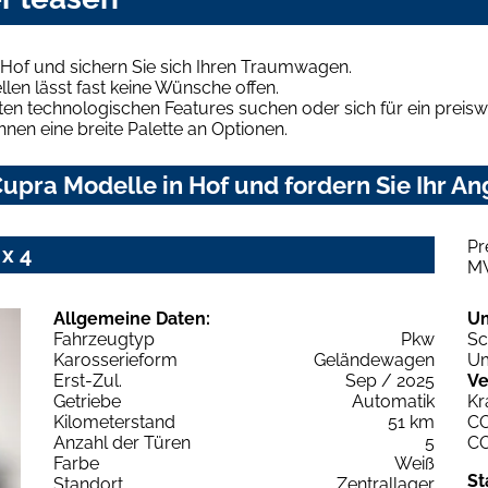
Hof und sichern Sie sich Ihren Traumwagen.
len lässt fast keine Wünsche offen.
en technologischen Features suchen oder sich für ein preiswe
hnen eine breite Palette an Optionen.
upra Modelle in Hof und fordern Sie Ihr An
Pr
x 4
M
Allgemeine Daten:
U
Fahrzeugtyp
Pkw
Sc
Karosserieform
Geländewagen
Um
Erst-Zul.
Sep / 2025
Ve
Getriebe
Automatik
Kr
Kilometerstand
51 km
C
Anzahl der Türen
5
C
Farbe
Weiß
St
Standort
Zentrallager