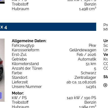
Treibstoff
Benzin
Hubraum
1.498 cm³
Pr
x 4
M
Allgemeine Daten:
U
Fahrzeugtyp
Pkw
Sc
Karosserieform
Geländewagen
Um
Erst-Zul.
Feb / 2026
Ve
Getriebe
Automatik
Kr
Kilometerstand
51 km
C
Anzahl der Türen
5
C
Farbe
Schwarz
St
Standort
Zentrallager
Lieferzeit
ab ca. 11.08.2026
Unsere Nummer
14361
Motor:
kW / PS
140 kW / 190 PS
Treibstoff
Benzin
Hubraum
1.984 cm³