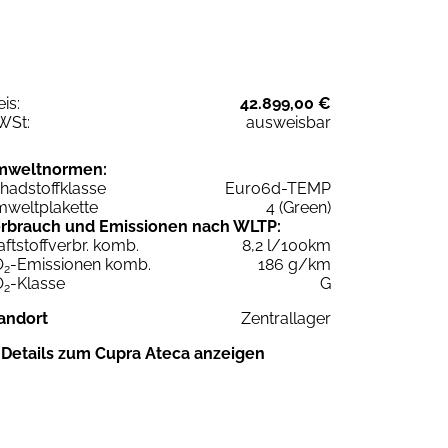
eis:
42.899,00 €
WSt:
ausweisbar
mweltnormen:
hadstoffklasse
Euro6d-TEMP
weltplakette
4 (Green)
rbrauch und Emissionen nach WLTP:
aftstoffverbr. komb.
8,2 l/100km
O
-Emissionen komb.
186 g/km
2
O
-Klasse
G
2
andort
Zentrallager
Details zum Cupra Ateca anzeigen