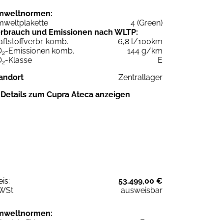
mweltnormen:
weltplakette
4 (Green)
rbrauch und Emissionen nach WLTP:
aftstoffverbr. komb.
6,8 l/100km
O
-Emissionen komb.
144 g/km
2
O
-Klasse
E
2
andort
Zentrallager
Details zum Cupra Ateca anzeigen
eis:
53.499,00 €
WSt:
ausweisbar
mweltnormen: