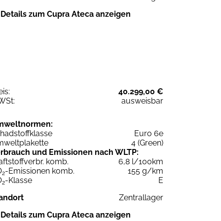
Details zum Cupra Ateca anzeigen
eis:
40.299,00 €
WSt:
ausweisbar
mweltnormen:
hadstoffklasse
Euro 6e
weltplakette
4 (Green)
rbrauch und Emissionen nach WLTP:
aftstoffverbr. komb.
6,8 l/100km
O
-Emissionen komb.
155 g/km
2
O
-Klasse
E
2
andort
Zentrallager
Details zum Cupra Ateca anzeigen