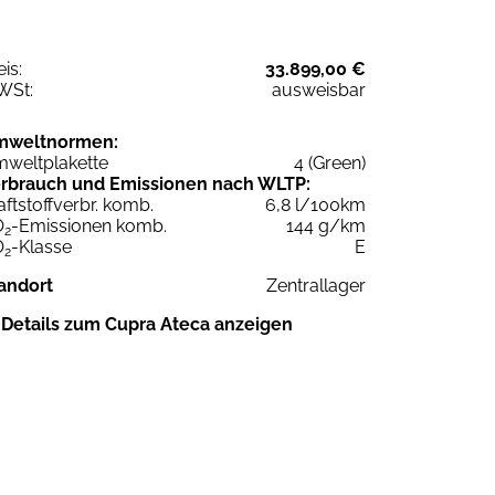
eis:
33.899,00 €
WSt:
ausweisbar
mweltnormen:
weltplakette
4 (Green)
rbrauch und Emissionen nach WLTP:
aftstoffverbr. komb.
6,8 l/100km
O
-Emissionen komb.
144 g/km
2
O
-Klasse
E
2
andort
Zentrallager
Details zum Cupra Ateca anzeigen