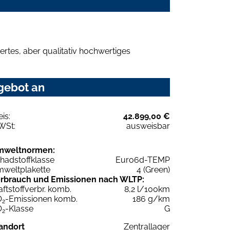
rtes, aber qualitativ hochwertiges
gebot an
eis:
42.899,00 €
WSt:
ausweisbar
mweltnormen:
hadstoffklasse
Euro6d-TEMP
weltplakette
4 (Green)
rbrauch und Emissionen nach WLTP:
aftstoffverbr. komb.
8,2 l/100km
O
-Emissionen komb.
186 g/km
2
O
-Klasse
G
2
andort
Zentrallager