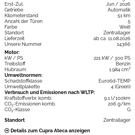
Erst-Zul.
Jun / 2026
Getriebe
Automatik
Kilometerstand
51 km
Anzahl der Türen
5
Farbe
Weiß
Standort
Zentrallager
Lieferzeit
ab ca. 11.08.2026
Unsere Nummer
14366
Motor:
kW / PS
221 kW / 300 PS
Treibstoff
Benzin
Hubraum
1.984 cm³
Umweltnormen:
Schadstoffklasse
Euro6d-TEMP
Umweltplakette
4 (Green)
Verbrauch und Emissionen nach WLTP:
Kraftstoffverbr. komb.
9,1 l/100km
CO
-Emissionen komb.
206 g/km
2
CO
-Klasse
G
2
Standort
Zentrallager
Details zum Cupra Ateca anzeigen