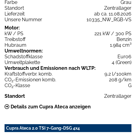
Farbe
Grau
Standort
Zentrallager
Lieferzeit
ab ca. 11.08.2026
Unsere Nummer
10335_NW_RGB-VS
Motor:
kW / PS
221 kW / 300 PS
Treibstoff
Benzin
Hubraum
1.984 cm³
Umweltnormen:
Schadstoffklasse
Euro6
Umweltplakette
4 (Green)
Verbrauch und Emissionen nach WLTP:
Kraftstoffverbr. komb.
9,2 l/100km
CO
-Emissionen komb.
208 g/km
2
CO
-Klasse
G
2
Standort
Zentrallager
Details zum Cupra Ateca anzeigen
Cupra Ateca 2.0 TSI 7-Gang-DSG 4x4