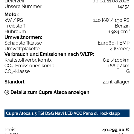
Lieferzeit
ab ca. 11.08.2026
Unsere Nummer
14252
Motor:
kW / PS
140 kW / 190 PS
Treibstoff
Benzin
Hubraum
1.984 cm³
Umweltnormen:
Schadstoffklasse
Euro6d-TEMP
Umweltplakette
4 (Green)
Verbrauch und Emissionen nach WLTP:
Kraftstoffverbr. komb.
8,2 l/100km
CO
-Emissionen komb.
186 g/km
2
CO
-Klasse
G
2
Standort
Zentrallager
Details zum Cupra Ateca anzeigen
Cupra Ateca 1.5 TSI DSG Navi LED ACC Pano el.Heckklapp
Preis:
40.299,00 €