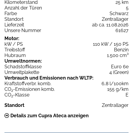
Kilometerstand
25 km
Anzahl der Türen
5
Farbe
Schwarz
Standort
Zentrallager
Lieferzeit
ab ca. 11.08.2026
Unsere Nummer
61627
Motor:
kW / PS
110 kW / 150 PS
Treibstoff
Benzin
Hubraum
1.500 cm³
Umweltnormen:
Schadstoffklasse
Euro 6e
Umweltplakette
4 (Green)
Verbrauch und Emissionen nach WLTP:
Kraftstoffverbr. komb.
6,8 l/100km
CO
-Emissionen komb.
155 g/km
2
CO
-Klasse
E
2
Standort
Zentrallager
Details zum Cupra Ateca anzeigen