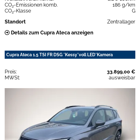
CO
-Emissionen komb.
186 g/km
2
CO
-Klasse
G
2
Standort
Zentrallager
Details zum Cupra Ateca anzeigen
Cupra Ateca 1.5 TSI FR DSG *Kessy*voll LED*Kamera
Preis:
33.899,00 €
MWSt:
ausweisbar