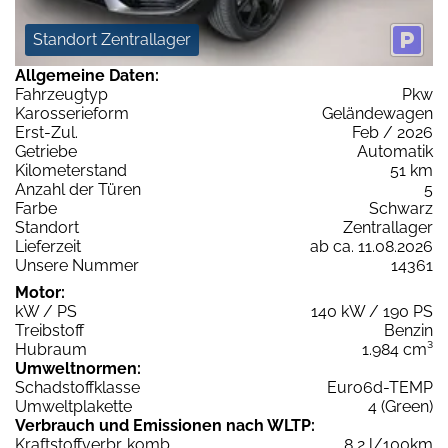
Standort Zentrallager
Allgemeine Daten:
Fahrzeugtyp
Pkw
Karosserieform
Geländewagen
Erst-Zul.
Feb / 2026
Getriebe
Automatik
Kilometerstand
51 km
Anzahl der Türen
5
Farbe
Schwarz
Standort
Zentrallager
Lieferzeit
ab ca. 11.08.2026
Unsere Nummer
14361
Motor:
kW / PS
140 kW / 190 PS
Treibstoff
Benzin
Hubraum
1.984 cm³
Umweltnormen:
Schadstoffklasse
Euro6d-TEMP
Umweltplakette
4 (Green)
Verbrauch und Emissionen nach WLTP:
Kraftstoffverbr. komb.
8,2 l/100km