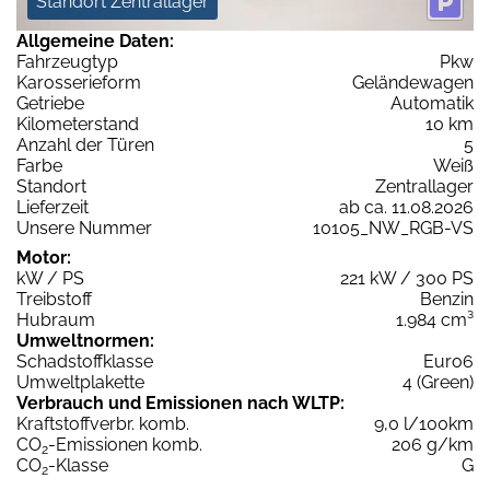
Standort Zentrallager
Allgemeine Daten:
Fahrzeugtyp
Pkw
Karosserieform
Geländewagen
Getriebe
Automatik
Kilometerstand
10 km
Anzahl der Türen
5
Farbe
Weiß
Standort
Zentrallager
Lieferzeit
ab ca. 11.08.2026
Unsere Nummer
10105_NW_RGB-VS
Motor:
kW / PS
221 kW / 300 PS
Treibstoff
Benzin
Hubraum
1.984 cm³
Umweltnormen:
Schadstoffklasse
Euro6
Umweltplakette
4 (Green)
Verbrauch und Emissionen nach WLTP:
Kraftstoffverbr. komb.
9,0 l/100km
CO
-Emissionen komb.
206 g/km
2
CO
-Klasse
G
2