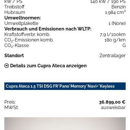
kW / PS
140 kW / 190 PS
Treibstoff
Benzin
Hubraum
1.984 cm³
Umweltnormen:
Umweltplakette
1 (None)
Verbrauch und Emissionen nach WLTP:
Kraftstoffverbr. komb.
7,9 l/100km
CO
-Emissionen komb.
180 g/km
2
CO
-Klasse
G
2
Standort
Zentrallager
Details zum Cupra Ateca anzeigen
Cupra Ateca 1.5 TSI DSG FR*Pano*Memory*Navi+*Keyless
Preis:
36.899,00 €
MWSt:
ausweisbar