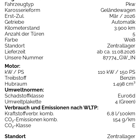
Fahrzeugtyp
Pkw
Karosserieform
Geländewagen
Erst-Zul.
Mär / 2026
Getriebe
Automatik
Kilometerstand
3.900 km
Anzahl der Türen
5
Farbe
Weiß
Standort
Zentrallager
Lieferzeit
ab ca. 11.08.2026
Unsere Nummer
87774_GW_IN
Motor:
kW / PS
110 kW / 150 PS
Treibstoff
Benzin
Hubraum
1.498 cm³
Umweltnormen:
Schadstoffklasse
Euro6d
Umweltplakette
4 (Green)
Verbrauch und Emissionen nach WLTP:
Kraftstoffverbr. komb.
6,8 l/100km
CO
-Emissionen komb.
154 g/km
2
CO
-Klasse
E
2
Standort
Zentrallager