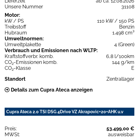
Lieferzeit
ab ca. 12.08.2026
Unsere Nummer
31108
Motor:
kW / PS
110 kW / 150 PS
Treibstoff
Benzin
Hubraum
1.498 cm³
Umweltnormen:
Umweltplakette
4 (Green)
Verbrauch und Emissionen nach WLTP:
Kraftstoffverbr. komb.
6,8 l/100km
CO
-Emissionen komb.
144 g/km
2
CO
-Klasse
E
2
Standort
Zentrallager
Details zum Cupra Ateca anzeigen
Cupra Ateca 2.0 TSI DSG 4Drive VZ Akrapovic+20+AHK u.v
Preis:
53.499,00 €
MWSt:
ausweisbar