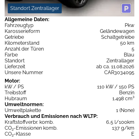
Standort Zentrallager
Allgemeine Daten:
Fahrzeugtyp
Pkw
Karosserieform
Geländewagen
Getriebe
Schaltgetriebe
Kilometerstand
50 km
Anzahl der Türen
5
Farbe
Blau
Standort
Zentrallager
Lieferzeit
ab ca. 11.08.2026
Unsere Nummer
CAR3034095
Motor:
kW / PS
110 kW / 150 PS
Treibstoff
Benzin
Hubraum
1.498 cm³
Umweltnormen:
Umweltplakette
1 (None)
Verbrauch und Emissionen nach WLTP:
Kraftstoffverbr. komb.
6,5 l/100km
CO
-Emissionen komb.
137 g/km
2
CO
-Klasse
E
2