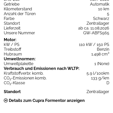
Getriebe
Automatik
Kilometerstand
10 km
Anzahl der Türen
5
Farbe
Schwarz
Standort
Zentrallager
Lieferzeit
ab ca. 11.08.2026
Unsere Nummer
GW-ABFS565
Motor:
kW / PS
110 kW / 150 PS
Treibstoff
Benzin
Hubraum
1.498 cm³
Umweltnormen:
Umweltplakette
1 (None)
Verbrauch und Emissionen nach WLTP:
Kraftstoffverbr. komb.
5,9 l/100km
CO
-Emissionen komb.
133 g/km
2
CO
-Klasse
D
2
Standort
Zentrallager
Details zum Cupra Formentor anzeigen