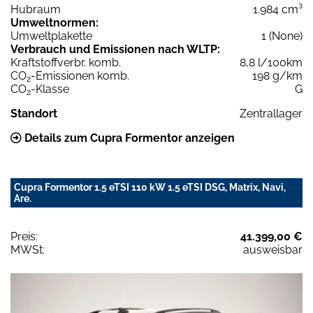
Hubraum
1.984 cm³
Umweltnormen:
Umweltplakette
1 (None)
Verbrauch und Emissionen nach WLTP:
Kraftstoffverbr. komb.
8,8 l/100km
CO
-Emissionen komb.
198 g/km
2
CO
-Klasse
G
2
Standort
Zentrallager
Details zum Cupra Formentor anzeigen
Cupra Formentor 1.5 eTSI 110 kW 1.5 eTSI DSG, Matrix, Navi,
Are.
Preis:
41.399,00 €
MWSt:
ausweisbar