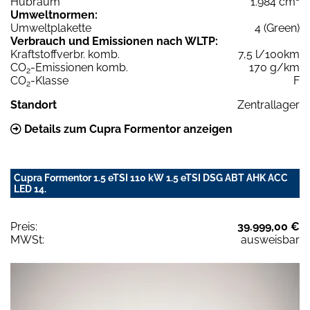
Hubraum
1.984 cm³
Umweltnormen:
Umweltplakette
4 (Green)
Verbrauch und Emissionen nach WLTP:
Kraftstoffverbr. komb.
7,5 l/100km
CO
-Emissionen komb.
170 g/km
2
CO
-Klasse
F
2
Standort
Zentrallager
Details zum Cupra Formentor anzeigen
Cupra Formentor 1.5 eTSI 110 kW 1.5 eTSI DSG ABT AHK ACC
LED 14.
Preis:
39.999,00 €
MWSt:
ausweisbar