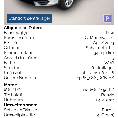
Standort Zentrallager
Allgemeine Daten:
Fahrzeugtyp
Pkw
Karosserieform
Geländewagen
Erst-Zul.
Apr / 2023
Getriebe
Schaltgetriebe
Kilometerstand
34.040 km
Anzahl der Türen
5
Farbe
Weiß
Standort
Zentrallager
Lieferzeit
ab ca. 11.08.2026
Unsere Nummer
24761_GW_RGB-VS
Motor:
kW / PS
110 kW / 150 PS
Treibstoff
Benzin
Hubraum
1.498 cm³
Umweltnormen:
Schadstoffklasse
Euro6
Umweltplakette
4 (Green)