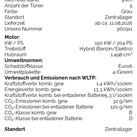
Anzahl der Türen
5
Farbe
Grau
Standort
Zentrallager
Lieferzeit
ab ca. 11.08.2026
Unsere Nummer
360911
Motor:
kW / PS
150 kW / 204 PS
Treibstoff
Hybrid (Benzin/Elektro)
Hubraum
1.498 cm³
Umweltnormen:
Schadstoffklasse
Euro6
Umweltplakette
4 (Green)
Verbrauch und Emissionen nach WLTP:
Kraftstoffverbr. komb. gew.
1,4 kWh/100km
Energieverbr. komb. gew.
13,3 kWh/100km
Kraftstoffverbr. komb. bei entladener Batterie
5,3 l/100km
CO
-Emissionen komb. gew.
32 g/km
2
CO
-Emissionen bei entladener Batterie
120 g/km
2
CO
-Klasse komb. gew.
B
2
CO
-Klasse bei entladener Batterie
D
2
Standort
Zentrallager