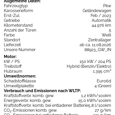
Allgemeine Daten:
Fahrzeugtyp
Pkw
Karosserieform
Geländewagen
Erst-Zul.
Feb / 2023
Getriebe
Automatik
Kilometerstand
44.976 km
Anzahl der Türen
5
Farbe
Weiß
Standort
Zentrallager
Lieferzeit
ab ca. 11.08.2026
Unsere Nummer
88923_GW_IN
Motor:
kW / PS
150 kW / 204 PS
Treibstoff
Hybrid (Benzin/Elektro)
Hubraum
1.395 cm³
Umweltnormen:
Schadstoffklasse
Euro6d
Umweltplakette
4 (Green)
Verbrauch und Emissionen nach WLTP:
Kraftstoffverbr. komb. gew.
1,2 kWh/100km
Energieverbr. komb. gew.
15,0 kWh/100km
Kraftstoffverbr. komb. bei entladener Batterie
5,8 l/100km
CO
-Emissionen komb. gew.
27 g/km
2