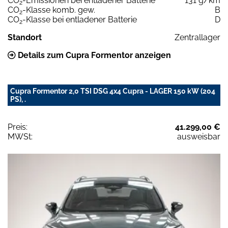
CO
-Emissionen bei entladener Batterie
131 g/km
2
CO
-Klasse komb. gew.
B
2
CO
-Klasse bei entladener Batterie
D
2
Standort
Zentrallager
Details zum Cupra Formentor anzeigen
Cupra Formentor 2,0 TSI DSG 4x4 Cupra - LAGER 150 kW (204
PS), .
Preis:
41.299,00 €
MWSt:
ausweisbar