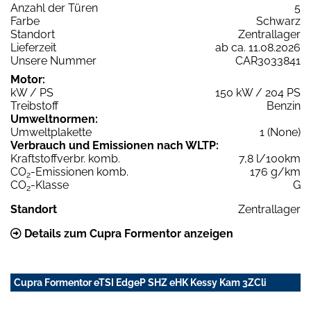
Anzahl der Türen
5
Farbe
Schwarz
Standort
Zentrallager
Lieferzeit
ab ca. 11.08.2026
Unsere Nummer
CAR3033841
Motor:
kW / PS
150 kW / 204 PS
Treibstoff
Benzin
Umweltnormen:
Umweltplakette
1 (None)
Verbrauch und Emissionen nach WLTP:
Kraftstoffverbr. komb.
7,8 l/100km
CO
-Emissionen komb.
176 g/km
2
CO
-Klasse
G
2
Standort
Zentrallager
Details zum Cupra Formentor anzeigen
Cupra Formentor eTSI EdgeP SHZ eHK Kessy Kam 3ZCli