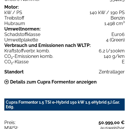
Motor:
kW / PS
140 kW / 190 PS
Treibstoff
Benzin
Hubraum
1.498 cm³
Umweltnormen:
Schadstoffklasse
Euro6
Umweltplakette
4 (Green)
Verbrauch und Emissionen nach WLTP:
Kraftstoffverbr. komb.
6,2 l/100km
CO
-Emissionen komb.
140 g/km
2
CO
-Klasse
E
2
Standort
Zentrallager
Details zum Cupra Formentor anzeigen
Cupra Formentor 1.5 TSI e-Hybrid 150 kW 1.5 eHybrid 5J.Gar.
Edg.
Preis:
50.999,00 €
MWSt:
ausweisbar