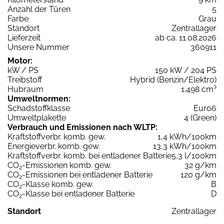
Anzahl der Türen
5
Farbe
Grau
Standort
Zentrallager
Lieferzeit
ab ca. 11.08.2026
Unsere Nummer
360911
Motor:
kW / PS
150 kW / 204 PS
Treibstoff
Hybrid (Benzin/Elektro)
Hubraum
1.498 cm³
Umweltnormen:
Schadstoffklasse
Euro6
Umweltplakette
4 (Green)
Verbrauch und Emissionen nach WLTP:
Kraftstoffverbr. komb. gew.
1,4 kWh/100km
Energieverbr. komb. gew.
13,3 kWh/100km
Kraftstoffverbr. komb. bei entladener Batterie
5,3 l/100km
CO
-Emissionen komb. gew.
32 g/km
2
CO
-Emissionen bei entladener Batterie
120 g/km
2
CO
-Klasse komb. gew.
B
2
CO
-Klasse bei entladener Batterie
D
2
Standort
Zentrallager