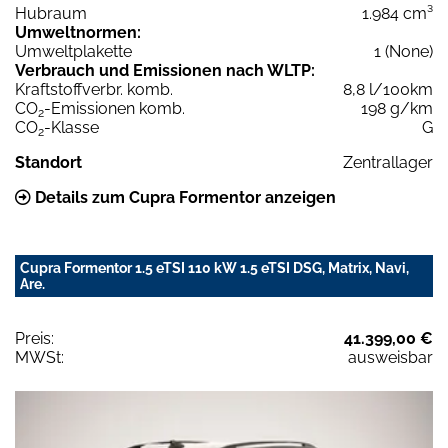
Hubraum
1.984 cm³
Umweltnormen:
Umweltplakette
1 (None)
Verbrauch und Emissionen nach WLTP:
Kraftstoffverbr. komb.
8,8 l/100km
CO
-Emissionen komb.
198 g/km
2
CO
-Klasse
G
2
Standort
Zentrallager
Details zum Cupra Formentor anzeigen
Cupra Formentor 1.5 eTSI 110 kW 1.5 eTSI DSG, Matrix, Navi,
Are.
Preis:
41.399,00 €
MWSt:
ausweisbar