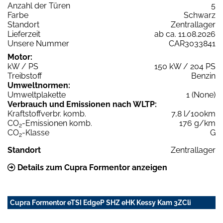
Anzahl der Türen
5
Farbe
Schwarz
Standort
Zentrallager
Lieferzeit
ab ca. 11.08.2026
Unsere Nummer
CAR3033841
Motor:
kW / PS
150 kW / 204 PS
Treibstoff
Benzin
Umweltnormen:
Umweltplakette
1 (None)
Verbrauch und Emissionen nach WLTP:
Kraftstoffverbr. komb.
7,8 l/100km
CO
-Emissionen komb.
176 g/km
2
CO
-Klasse
G
2
Standort
Zentrallager
Details zum Cupra Formentor anzeigen
Cupra Formentor eTSI EdgeP SHZ eHK Kessy Kam 3ZCli