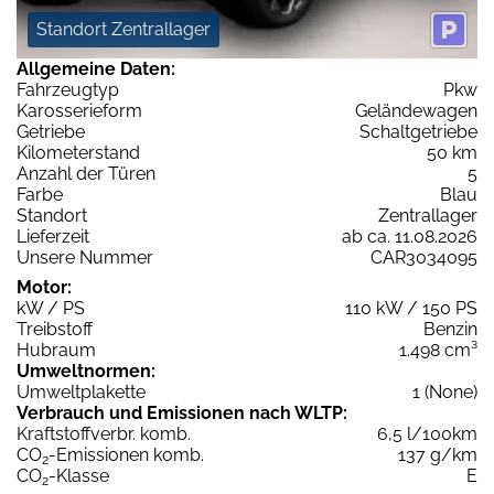
Standort Zentrallager
Allgemeine Daten:
Fahrzeugtyp
Pkw
Karosserieform
Geländewagen
Getriebe
Schaltgetriebe
Kilometerstand
50 km
Anzahl der Türen
5
Farbe
Blau
Standort
Zentrallager
Lieferzeit
ab ca. 11.08.2026
Unsere Nummer
CAR3034095
Motor:
kW / PS
110 kW / 150 PS
Treibstoff
Benzin
Hubraum
1.498 cm³
Umweltnormen:
Umweltplakette
1 (None)
Verbrauch und Emissionen nach WLTP:
Kraftstoffverbr. komb.
6,5 l/100km
CO
-Emissionen komb.
137 g/km
2
CO
-Klasse
E
2