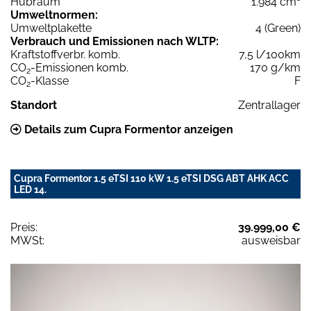
Hubraum
1.984 cm³
Umweltnormen:
Umweltplakette
4 (Green)
Verbrauch und Emissionen nach WLTP:
Kraftstoffverbr. komb.
7,5 l/100km
CO
-Emissionen komb.
170 g/km
2
CO
-Klasse
F
2
Standort
Zentrallager
Details zum Cupra Formentor anzeigen
Cupra Formentor 1.5 eTSI 110 kW 1.5 eTSI DSG ABT AHK ACC
LED 14.
Preis:
39.999,00 €
MWSt:
ausweisbar