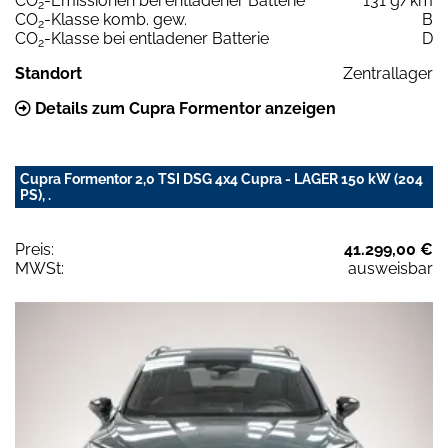
CO
-Emissionen bei entladener Batterie
131 g/km
2
CO
-Klasse komb. gew.
B
2
CO
-Klasse bei entladener Batterie
D
2
Standort
Zentrallager
Details zum Cupra Formentor anzeigen
Cupra Formentor 2,0 TSI DSG 4x4 Cupra - LAGER 150 kW (204
PS), .
Preis:
41.299,00 €
MWSt:
ausweisbar