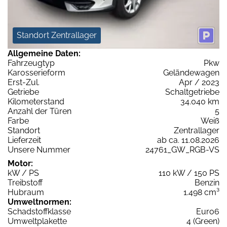
Standort Zentrallager
Allgemeine Daten:
Fahrzeugtyp
Pkw
Karosserieform
Geländewagen
Erst-Zul.
Apr / 2023
Getriebe
Schaltgetriebe
Kilometerstand
34.040 km
Anzahl der Türen
5
Farbe
Weiß
Standort
Zentrallager
Lieferzeit
ab ca. 11.08.2026
Unsere Nummer
24761_GW_RGB-VS
Motor:
kW / PS
110 kW / 150 PS
Treibstoff
Benzin
Hubraum
1.498 cm³
Umweltnormen:
Schadstoffklasse
Euro6
Umweltplakette
4 (Green)