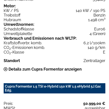
Motor:
kW / PS
140 kW / 190 PS
Treibstoff
Benzin
Hubraum
1.498 cm³
Umweltnormen:
Schadstoffklasse
Euro6
Umweltplakette
4 (Green)
Verbrauch und Emissionen nach WLTP:
Kraftstoffverbr. komb.
6,2 l/100km
CO
-Emissionen komb.
140 g/km
2
CO
-Klasse
E
2
Standort
Zentrallager
Details zum Cupra Formentor anzeigen
Cupra Formentor 1.5 TSI e-Hybrid 150 kW 1.5 eHybrid 5J.Gar.
Edg.
Preis:
50.999,00 €
MWSt:
ausweisbar