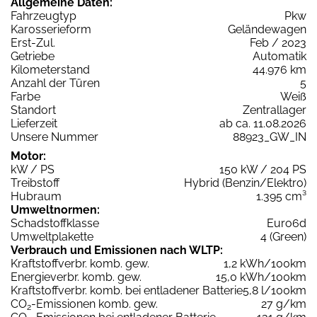
Allgemeine Daten:
Fahrzeugtyp
Pkw
Karosserieform
Geländewagen
Erst-Zul.
Feb / 2023
Getriebe
Automatik
Kilometerstand
44.976 km
Anzahl der Türen
5
Farbe
Weiß
Standort
Zentrallager
Lieferzeit
ab ca. 11.08.2026
Unsere Nummer
88923_GW_IN
Motor:
kW / PS
150 kW / 204 PS
Treibstoff
Hybrid (Benzin/Elektro)
Hubraum
1.395 cm³
Umweltnormen:
Schadstoffklasse
Euro6d
Umweltplakette
4 (Green)
Verbrauch und Emissionen nach WLTP:
Kraftstoffverbr. komb. gew.
1,2 kWh/100km
Energieverbr. komb. gew.
15,0 kWh/100km
Kraftstoffverbr. komb. bei entladener Batterie
5,8 l/100km
CO
-Emissionen komb. gew.
27 g/km
2