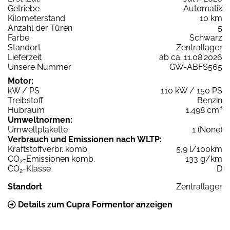
Getriebe
Automatik
Kilometerstand
10 km
Anzahl der Türen
5
Farbe
Schwarz
Standort
Zentrallager
Lieferzeit
ab ca. 11.08.2026
Unsere Nummer
GW-ABFS565
Motor:
kW / PS
110 kW / 150 PS
Treibstoff
Benzin
Hubraum
1.498 cm³
Umweltnormen:
Umweltplakette
1 (None)
Verbrauch und Emissionen nach WLTP:
Kraftstoffverbr. komb.
5,9 l/100km
CO
-Emissionen komb.
133 g/km
2
CO
-Klasse
D
2
Standort
Zentrallager
Details zum Cupra Formentor anzeigen