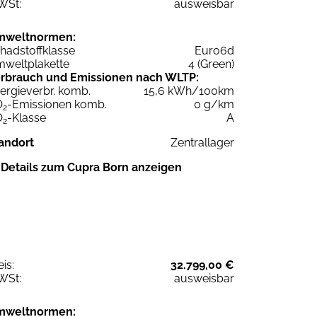
WSt:
ausweisbar
mweltnormen:
hadstoffklasse
Euro6d
weltplakette
4 (Green)
rbrauch und Emissionen nach WLTP:
ergieverbr. komb.
15,6 kWh/100km
O
-Emissionen komb.
0 g/km
2
O
-Klasse
A
2
andort
Zentrallager
Details zum Cupra Born anzeigen
eis:
32.799,00 €
WSt:
ausweisbar
mweltnormen: