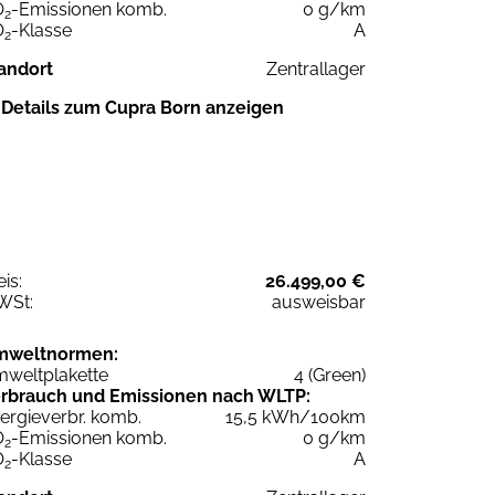
O
-Emissionen komb.
0 g/km
2
O
-Klasse
A
2
andort
Zentrallager
Details zum Cupra Born anzeigen
eis:
26.499,00 €
WSt:
ausweisbar
mweltnormen:
weltplakette
4 (Green)
rbrauch und Emissionen nach WLTP:
ergieverbr. komb.
15,5 kWh/100km
O
-Emissionen komb.
0 g/km
2
O
-Klasse
A
2