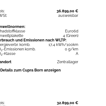
eis:
36.899,00 €
WSt:
ausweisbar
mweltnormen:
hadstoffklasse
Euro6d
weltplakette
4 (Green)
rbrauch und Emissionen nach WLTP:
ergieverbr. komb.
17,4 kWh/100km
O
-Emissionen komb.
0 g/km
2
O
-Klasse
A
2
andort
Zentrallager
Details zum Cupra Born anzeigen
eis:
32.899,00 €