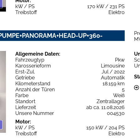
Motor:
kW / PS
170 kW / 231 PS
Treibstoff
Elektro
Pr
PUMPE+PANORAMA+HEAD-UP+360-
M
Allgemeine Daten:
U
Fahrzeugtyp
Pkw
Sc
Karosserieform
Limousine
Um
Erst-Zul.
Jul / 2022
St
Getriebe
Automatik
Kilometerstand
18.159 km
Anzahl der Türen
5
Farbe
Weiß
Standort
Zentrallager
Lieferzeit
ab ca. 11.08.2026
Unsere Nummer
004530
Motor:
kW / PS
150 kW / 204 PS
Treibstoff
Elektro