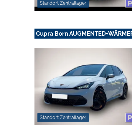
Standort Zentrallager
Cupra Born AUGMENTED+WÄRME
Standort Zentrallager