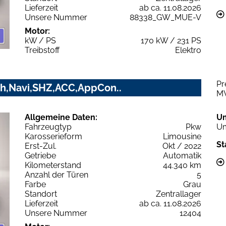
Lieferzeit
ab ca. 11.08.2026
Unsere Nummer
88338_GW_MUE-V
Motor:
kW / PS
170 kW / 231 PS
Treibstoff
Elektro
Pr
h,Navi,SHZ,ACC,AppCon..
M
Allgemeine Daten:
U
Fahrzeugtyp
Pkw
Um
Karosserieform
Limousine
St
Erst-Zul.
Okt / 2022
Getriebe
Automatik
Kilometerstand
44.340 km
Anzahl der Türen
5
Farbe
Grau
Standort
Zentrallager
Lieferzeit
ab ca. 11.08.2026
Unsere Nummer
12404