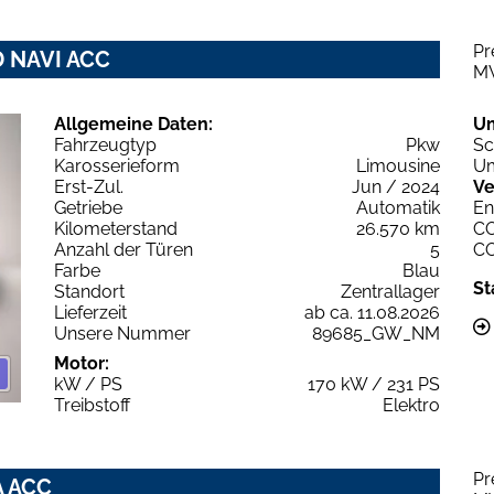
Pr
D NAVI ACC
M
Allgemeine Daten:
U
Fahrzeugtyp
Pkw
Sc
Karosserieform
Limousine
Um
Erst-Zul.
Jun / 2024
Ve
Getriebe
Automatik
En
Kilometerstand
26.570 km
C
Anzahl der Türen
5
C
Farbe
Blau
St
Standort
Zentrallager
Lieferzeit
ab ca. 11.08.2026
Unsere Nummer
89685_GW_NM
Motor:
kW / PS
170 kW / 231 PS
Treibstoff
Elektro
Pr
A ACC