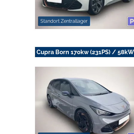
Standort Zentrallager
Cupra Born 170kw (231PS) / 58kW