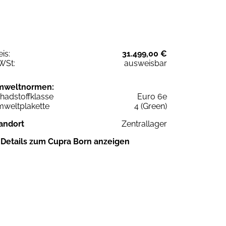
eis:
31.499,00 €
WSt:
ausweisbar
mweltnormen:
hadstoffklasse
Euro 6e
weltplakette
4 (Green)
andort
Zentrallager
Details zum Cupra Born anzeigen