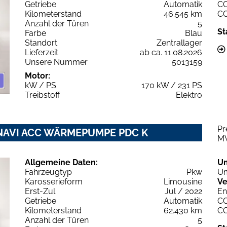
Getriebe
Automatik
C
Kilometerstand
46.545 km
C
Anzahl der Türen
5
St
Farbe
Blau
Standort
Zentrallager
Lieferzeit
ab ca. 11.08.2026
Unsere Nummer
5013159
Motor:
kW / PS
170 kW / 231 PS
Treibstoff
Elektro
Pr
 NAVI ACC WÄRMEPUMPE PDC K
M
Allgemeine Daten:
U
Fahrzeugtyp
Pkw
Um
Karosserieform
Limousine
Ve
Erst-Zul.
Jul / 2022
En
Getriebe
Automatik
C
Kilometerstand
62.430 km
C
Anzahl der Türen
5