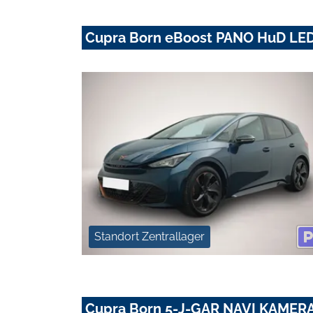
Cupra Born eBoost PANO HuD LE
Standort Zentrallager
Cupra Born 5-J-GAR NAVI KAMER