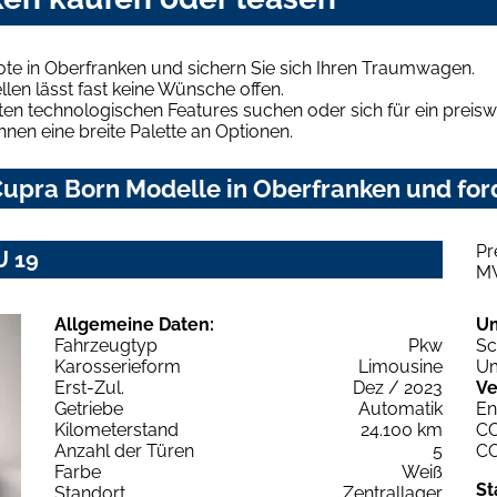
te in Oberfranken und sichern Sie sich Ihren Traumwagen.
len lässt fast keine Wünsche offen.
en technologischen Features suchen oder sich für ein preiswe
hnen eine breite Palette an Optionen.
upra Born Modelle in Oberfranken und ford
Pr
U 19
M
Allgemeine Daten:
U
Fahrzeugtyp
Pkw
Sc
Karosserieform
Limousine
Um
Erst-Zul.
Dez / 2023
Ve
Getriebe
Automatik
En
Kilometerstand
24.100 km
C
Anzahl der Türen
5
C
Farbe
Weiß
St
Standort
Zentrallager