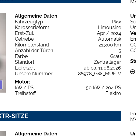
M
Allgemeine Daten:
U
Fahrzeugtyp
Pkw
Sc
Karosserieform
Limousine
Um
Erst-Zul.
Apr / 2024
Ve
Getriebe
Automatik
En
Kilometerstand
21.300 km
C
Anzahl der Türen
5
C
Farbe
Grau
St
Standort
Zentrallager
Lieferzeit
ab ca. 11.08.2026
Unsere Nummer
88978_GW_MUE-V
Motor:
kW / PS
150 kW / 204 PS
Treibstoff
Elektro
Pr
KTR-SITZE
M
Allgemeine Daten:
U