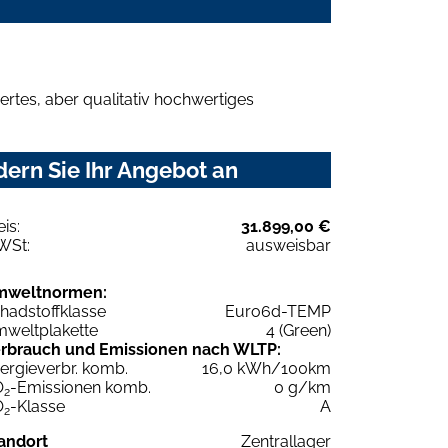
rtes, aber qualitativ hochwertiges
ern Sie Ihr Angebot an
eis:
31.899,00 €
WSt:
ausweisbar
mweltnormen:
hadstoffklasse
Euro6d-TEMP
weltplakette
4 (Green)
rbrauch und Emissionen nach WLTP:
ergieverbr. komb.
16,0 kWh/100km
O
-Emissionen komb.
0 g/km
2
O
-Klasse
A
2
andort
Zentrallager