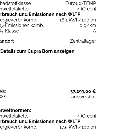
hadstoffklasse
Euro6d-TEMP
weltplakette
4 (Green)
rbrauch und Emissionen nach WLTP:
ergieverbr. komb.
16,1 kWh/100km
O
-Emissionen komb.
0 g/km
2
O
-Klasse
A
2
andort
Zentrallager
Details zum Cupra Born anzeigen
eis:
37.299,00 €
WSt:
ausweisbar
mweltnormen:
weltplakette
4 (Green)
rbrauch und Emissionen nach WLTP:
ergieverbr. komb.
17,5 kWh/100km