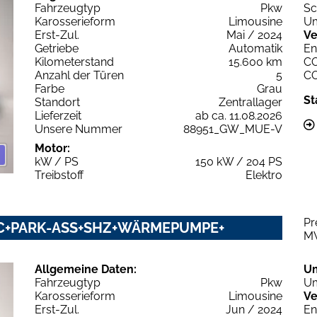
Fahrzeugtyp
Pkw
Sc
Karosserieform
Limousine
Um
Erst-Zul.
Mai / 2024
Ve
Getriebe
Automatik
En
Kilometerstand
15.600 km
C
Anzahl der Türen
5
C
Farbe
Grau
St
Standort
Zentrallager
Lieferzeit
ab ca. 11.08.2026
Unsere Nummer
88951_GW_MUE-V
Motor:
kW / PS
150 kW / 204 PS
Treibstoff
Elektro
Pr
CC+PARK-ASS+SHZ+WÄRMEPUMPE+
M
Allgemeine Daten:
U
Fahrzeugtyp
Pkw
Um
Karosserieform
Limousine
Ve
Erst-Zul.
Jun / 2024
En