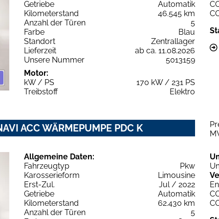
Getriebe
Automatik
C
Kilometerstand
46.545 km
C
Anzahl der Türen
5
St
Farbe
Blau
Standort
Zentrallager
Lieferzeit
ab ca. 11.08.2026
Unsere Nummer
5013159
Motor:
kW / PS
170 kW / 231 PS
Treibstoff
Elektro
Pr
 NAVI ACC WÄRMEPUMPE PDC K
M
Allgemeine Daten:
U
Fahrzeugtyp
Pkw
Um
Karosserieform
Limousine
Ve
Erst-Zul.
Jul / 2022
En
Getriebe
Automatik
C
Kilometerstand
62.430 km
C
Anzahl der Türen
5