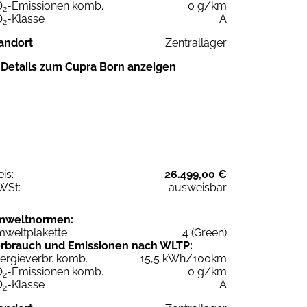
O
-Emissionen komb.
0 g/km
2
O
-Klasse
A
2
andort
Zentrallager
Details zum Cupra Born anzeigen
eis:
26.499,00 €
WSt:
ausweisbar
mweltnormen:
weltplakette
4 (Green)
rbrauch und Emissionen nach WLTP:
ergieverbr. komb.
15,5 kWh/100km
O
-Emissionen komb.
0 g/km
2
O
-Klasse
A
2