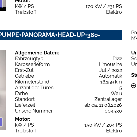
Motor:
kW / PS
170 kW / 231 PS
Treibstoff
Elektro
Pr
PUMPE+PANORAMA+HEAD-UP+360-
M
Allgemeine Daten:
U
Fahrzeugtyp
Pkw
Sc
Karosserieform
Limousine
Um
Erst-Zul.
Jul / 2022
St
Getriebe
Automatik
Kilometerstand
18.159 km
Anzahl der Türen
5
Farbe
Weiß
Standort
Zentrallager
Lieferzeit
ab ca. 11.08.2026
Unsere Nummer
004530
Motor:
kW / PS
150 kW / 204 PS
Treibstoff
Elektro