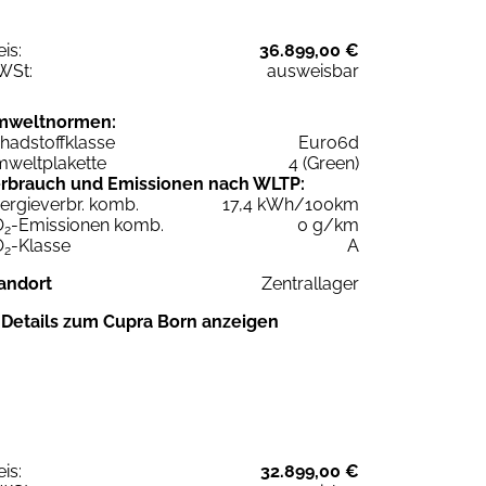
eis:
36.899,00 €
WSt:
ausweisbar
mweltnormen:
hadstoffklasse
Euro6d
weltplakette
4 (Green)
rbrauch und Emissionen nach WLTP:
ergieverbr. komb.
17,4 kWh/100km
O
-Emissionen komb.
0 g/km
2
O
-Klasse
A
2
andort
Zentrallager
Details zum Cupra Born anzeigen
eis:
32.899,00 €