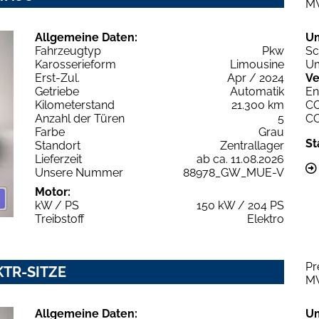
M
Allgemeine Daten:
U
Fahrzeugtyp
Pkw
Sc
Karosserieform
Limousine
Um
Erst-Zul.
Apr / 2024
Ve
Getriebe
Automatik
En
Kilometerstand
21.300 km
C
Anzahl der Türen
5
C
Farbe
Grau
St
Standort
Zentrallager
Lieferzeit
ab ca. 11.08.2026
Unsere Nummer
88978_GW_MUE-V
Motor:
kW / PS
150 kW / 204 PS
Treibstoff
Elektro
Pr
KTR-SITZE
M
Allgemeine Daten:
U