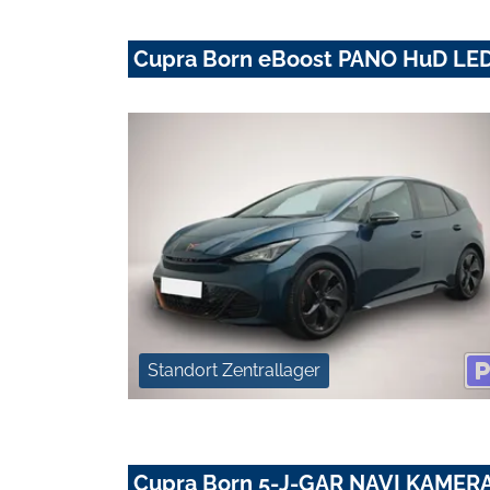
Cupra Born eBoost PANO HuD LE
Standort Zentrallager
Cupra Born 5-J-GAR NAVI KAMER