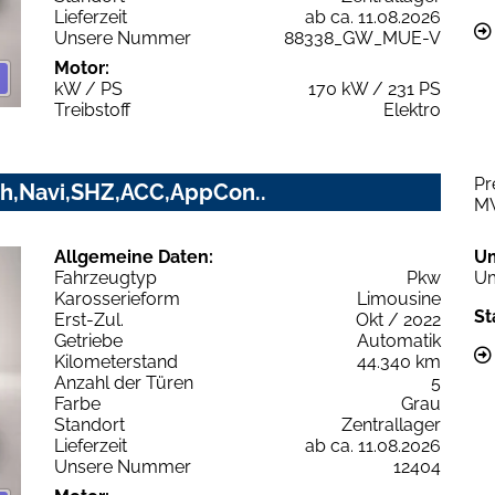
Lieferzeit
ab ca. 11.08.2026
Unsere Nummer
88338_GW_MUE-V
Motor:
kW / PS
170 kW / 231 PS
Treibstoff
Elektro
Pr
h,Navi,SHZ,ACC,AppCon..
M
Allgemeine Daten:
U
Fahrzeugtyp
Pkw
Um
Karosserieform
Limousine
St
Erst-Zul.
Okt / 2022
Getriebe
Automatik
Kilometerstand
44.340 km
Anzahl der Türen
5
Farbe
Grau
Standort
Zentrallager
Lieferzeit
ab ca. 11.08.2026
Unsere Nummer
12404