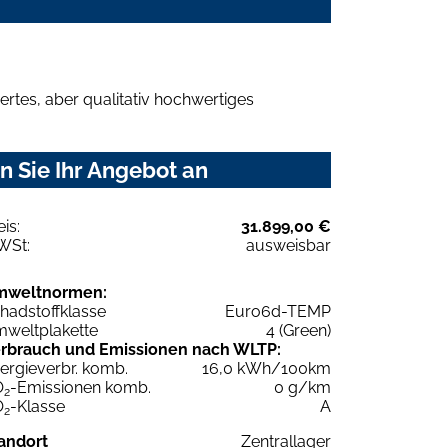
rtes, aber qualitativ hochwertiges
 Sie Ihr Angebot an
eis:
31.899,00 €
WSt:
ausweisbar
mweltnormen:
hadstoffklasse
Euro6d-TEMP
weltplakette
4 (Green)
rbrauch und Emissionen nach WLTP:
ergieverbr. komb.
16,0 kWh/100km
O
-Emissionen komb.
0 g/km
2
O
-Klasse
A
2
andort
Zentrallager