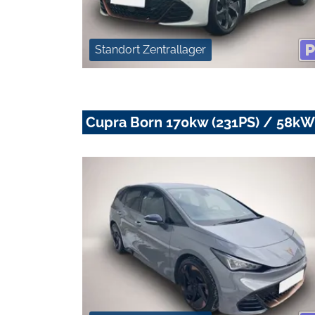
Standort Zentrallager
Cupra Born 170kw (231PS) / 58kW