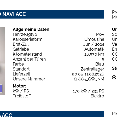
Pr
D NAVI ACC
M
Allgemeine Daten:
U
Fahrzeugtyp
Pkw
Sc
Karosserieform
Limousine
Um
Erst-Zul.
Jun / 2024
Ve
Getriebe
Automatik
En
Kilometerstand
26.570 km
C
Anzahl der Türen
5
C
Farbe
Blau
St
Standort
Zentrallager
Lieferzeit
ab ca. 11.08.2026
Unsere Nummer
89685_GW_NM
Motor:
kW / PS
170 kW / 231 PS
Treibstoff
Elektro
Pr
A ACC