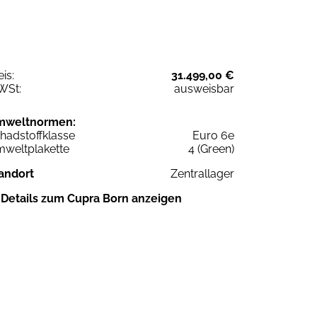
eis:
31.499,00 €
WSt:
ausweisbar
mweltnormen:
hadstoffklasse
Euro 6e
weltplakette
4 (Green)
andort
Zentrallager
Details zum Cupra Born anzeigen