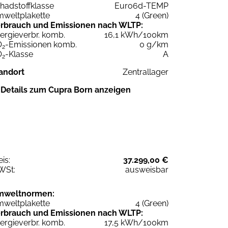
hadstoffklasse
Euro6d-TEMP
weltplakette
4 (Green)
rbrauch und Emissionen nach WLTP:
ergieverbr. komb.
16,1 kWh/100km
O
-Emissionen komb.
0 g/km
2
O
-Klasse
A
2
andort
Zentrallager
Details zum Cupra Born anzeigen
eis:
37.299,00 €
WSt:
ausweisbar
mweltnormen:
weltplakette
4 (Green)
rbrauch und Emissionen nach WLTP:
ergieverbr. komb.
17,5 kWh/100km