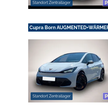
Standort Zentrallager
Cupra Born AUGMENTED+WÄRME
Standort Zentrallager