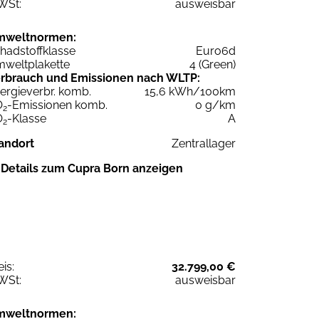
WSt:
ausweisbar
mweltnormen:
hadstoffklasse
Euro6d
weltplakette
4 (Green)
rbrauch und Emissionen nach WLTP:
ergieverbr. komb.
15,6 kWh/100km
O
-Emissionen komb.
0 g/km
2
O
-Klasse
A
2
andort
Zentrallager
Details zum Cupra Born anzeigen
eis:
32.799,00 €
WSt:
ausweisbar
mweltnormen: