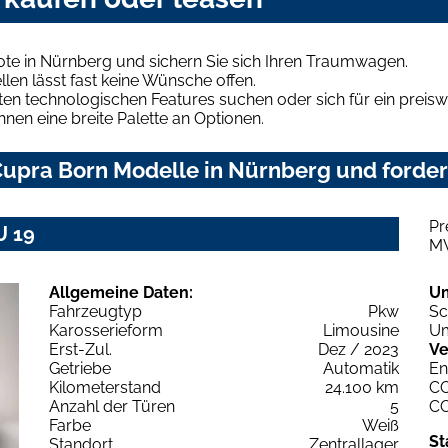
te in Nürnberg und sichern Sie sich Ihren Traumwagen.
len lässt fast keine Wünsche offen.
en technologischen Features suchen oder sich für ein preiswe
hnen eine breite Palette an Optionen.
upra Born Modelle in Nürnberg und fordern
Pr
U 19
M
Allgemeine Daten:
U
Fahrzeugtyp
Pkw
Sc
Karosserieform
Limousine
Um
Erst-Zul.
Dez / 2023
Ve
Getriebe
Automatik
En
Kilometerstand
24.100 km
C
Anzahl der Türen
5
C
Farbe
Weiß
St
Standort
Zentrallager