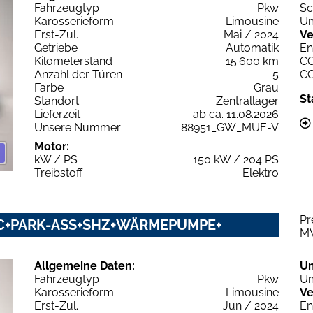
Fahrzeugtyp
Pkw
Sc
Karosserieform
Limousine
Um
Erst-Zul.
Mai / 2024
Ve
Getriebe
Automatik
En
Kilometerstand
15.600 km
C
Anzahl der Türen
5
C
Farbe
Grau
St
Standort
Zentrallager
Lieferzeit
ab ca. 11.08.2026
Unsere Nummer
88951_GW_MUE-V
Motor:
kW / PS
150 kW / 204 PS
Treibstoff
Elektro
Pr
CC+PARK-ASS+SHZ+WÄRMEPUMPE+
M
Allgemeine Daten:
U
Fahrzeugtyp
Pkw
Um
Karosserieform
Limousine
Ve
Erst-Zul.
Jun / 2024
En