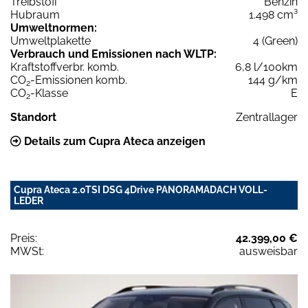
Treibstoff
Benzin
Hubraum
1.498 cm³
Umweltnormen:
Umweltplakette
4 (Green)
Verbrauch und Emissionen nach WLTP:
Kraftstoffverbr. komb.
6,8 l/100km
CO
-Emissionen komb.
144 g/km
2
CO
-Klasse
E
2
Standort
Zentrallager
Details zum Cupra Ateca anzeigen
Cupra Ateca 2.0TSI DSG 4Drive PANORAMADACH VOLL-
LEDER
Preis:
42.399,00 €
MWSt:
ausweisbar