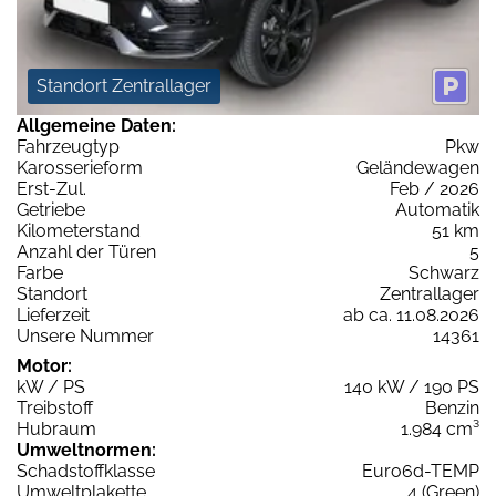
Standort Zentrallager
Allgemeine Daten:
Fahrzeugtyp
Pkw
Karosserieform
Geländewagen
Erst-Zul.
Feb / 2026
Getriebe
Automatik
Kilometerstand
51 km
Anzahl der Türen
5
Farbe
Schwarz
Standort
Zentrallager
Lieferzeit
ab ca. 11.08.2026
Unsere Nummer
14361
Motor:
kW / PS
140 kW / 190 PS
Treibstoff
Benzin
Hubraum
1.984 cm³
Umweltnormen:
Schadstoffklasse
Euro6d-TEMP
Umweltplakette
4 (Green)