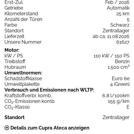
Erst-Zul.
Feb / 2026
Getriebe
Automatik
Kilometerstand
25 km
Anzahl der Türen
5
Farbe
Schwarz
Standort
Zentrallager
Lieferzeit
ab ca. 11.08.2026
Unsere Nummer
61627
Motor:
kW / PS
110 kW / 150 PS
Treibstoff
Benzin
Hubraum
1.500 cm³
Umweltnormen:
Schadstoffklasse
Euro 6e
Umweltplakette
4 (Green)
Verbrauch und Emissionen nach WLTP:
Kraftstoffverbr. komb.
6,8 l/100km
CO
-Emissionen komb.
155 g/km
2
CO
-Klasse
E
2
Standort
Zentrallager
Details zum Cupra Ateca anzeigen