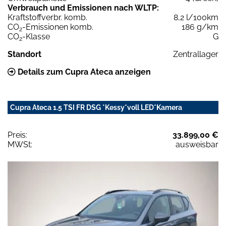
Verbrauch und Emissionen nach WLTP:
Kraftstoffverbr. komb.
8,2 l/100km
CO
-Emissionen komb.
186 g/km
2
CO
-Klasse
G
2
Standort
Zentrallager
Details zum Cupra Ateca anzeigen
Cupra Ateca 1.5 TSI FR DSG *Kessy*voll LED*Kamera
Preis:
33.899,00 €
MWSt:
ausweisbar