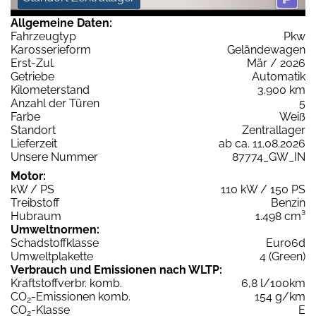
Allgemeine Daten:
Fahrzeugtyp
Pkw
Karosserieform
Geländewagen
Erst-Zul.
Mär / 2026
Getriebe
Automatik
Kilometerstand
3.900 km
Anzahl der Türen
5
Farbe
Weiß
Standort
Zentrallager
Lieferzeit
ab ca. 11.08.2026
Unsere Nummer
87774_GW_IN
Motor:
kW / PS
110 kW / 150 PS
Treibstoff
Benzin
Hubraum
1.498 cm³
Umweltnormen:
Schadstoffklasse
Euro6d
Umweltplakette
4 (Green)
Verbrauch und Emissionen nach WLTP:
Kraftstoffverbr. komb.
6,8 l/100km
CO
-Emissionen komb.
154 g/km
2
CO
-Klasse
E
2