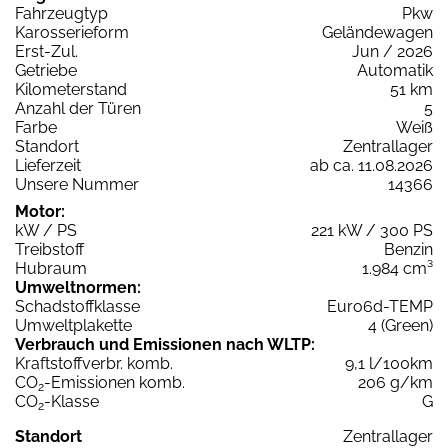
Fahrzeugtyp
Pkw
Karosserieform
Geländewagen
Erst-Zul.
Jun / 2026
Getriebe
Automatik
Kilometerstand
51 km
Anzahl der Türen
5
Farbe
Weiß
Standort
Zentrallager
Lieferzeit
ab ca. 11.08.2026
Unsere Nummer
14366
Motor:
kW / PS
221 kW / 300 PS
Treibstoff
Benzin
Hubraum
1.984 cm³
Umweltnormen:
Schadstoffklasse
Euro6d-TEMP
Umweltplakette
4 (Green)
Verbrauch und Emissionen nach WLTP:
Kraftstoffverbr. komb.
9,1 l/100km
CO
-Emissionen komb.
206 g/km
2
CO
-Klasse
G
2
Standort
Zentrallager