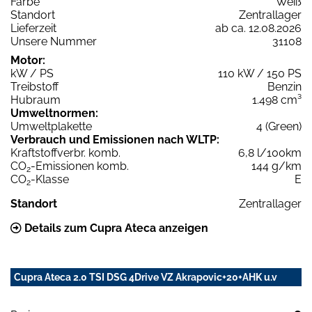
Farbe
Weiß
Standort
Zentrallager
Lieferzeit
ab ca. 12.08.2026
Unsere Nummer
31108
Motor:
kW / PS
110 kW / 150 PS
Treibstoff
Benzin
Hubraum
1.498 cm³
Umweltnormen:
Umweltplakette
4 (Green)
Verbrauch und Emissionen nach WLTP:
Kraftstoffverbr. komb.
6,8 l/100km
CO
-Emissionen komb.
144 g/km
2
CO
-Klasse
E
2
Standort
Zentrallager
Details zum Cupra Ateca anzeigen
Cupra Ateca 2.0 TSI DSG 4Drive VZ Akrapovic+20+AHK u.v