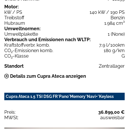
Motor:
kW / PS
140 kW / 190 PS
Treibstoff
Benzin
Hubraum
1.984 cm³
Umweltnormen:
Umweltplakette
1 (None)
Verbrauch und Emissionen nach WLTP:
Kraftstoffverbr. komb.
7,9 l/100km
CO
-Emissionen komb.
180 g/km
2
CO
-Klasse
G
2
Standort
Zentrallager
Details zum Cupra Ateca anzeigen
Cupra Ateca 1.5 TSI DSG FR*Pano*Memory*Navi+*Keyless
Preis:
36.899,00 €
MWSt:
ausweisbar