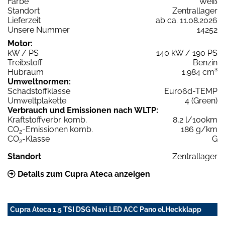
Farbe
Weiß
Standort
Zentrallager
Lieferzeit
ab ca. 11.08.2026
Unsere Nummer
14252
Motor:
kW / PS
140 kW / 190 PS
Treibstoff
Benzin
Hubraum
1.984 cm³
Umweltnormen:
Schadstoffklasse
Euro6d-TEMP
Umweltplakette
4 (Green)
Verbrauch und Emissionen nach WLTP:
Kraftstoffverbr. komb.
8,2 l/100km
CO
-Emissionen komb.
186 g/km
2
CO
-Klasse
G
2
Standort
Zentrallager
Details zum Cupra Ateca anzeigen
Cupra Ateca 1.5 TSI DSG Navi LED ACC Pano el.Heckklapp