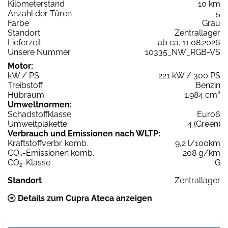
Kilometerstand
10 km
Anzahl der Türen
5
Farbe
Grau
Standort
Zentrallager
Lieferzeit
ab ca. 11.08.2026
Unsere Nummer
10335_NW_RGB-VS
Motor:
kW / PS
221 kW / 300 PS
Treibstoff
Benzin
Hubraum
1.984 cm³
Umweltnormen:
Schadstoffklasse
Euro6
Umweltplakette
4 (Green)
Verbrauch und Emissionen nach WLTP:
Kraftstoffverbr. komb.
9,2 l/100km
CO
-Emissionen komb.
208 g/km
2
CO
-Klasse
G
2
Standort
Zentrallager
Details zum Cupra Ateca anzeigen