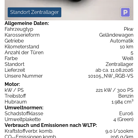
Standort Zentrallager
Allgemeine Daten:
Fahrzeugtyp
Pkw
Karosserieform
Geländewagen
Getriebe
Automatik
Kilometerstand
10 km
Anzahl der Türen
5
Farbe
Weiß
Standort
Zentrallager
Lieferzeit
ab ca. 11.08.2026
Unsere Nummer
10105_NW_RGB-VS
Motor:
kW / PS
221 kW / 300 PS
Treibstoff
Benzin
Hubraum
1.984 cm³
Umweltnormen:
Schadstoffklasse
Euro6
Umweltplakette
4 (Green)
Verbrauch und Emissionen nach WLTP:
Kraftstoffverbr. komb.
9,0 l/100km
CO
-Emissionen komb.
206 g/km