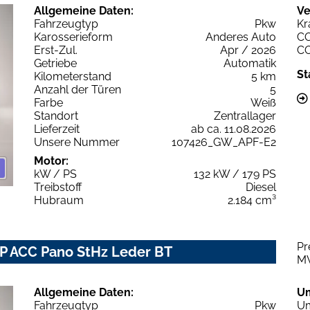
Allgemeine Daten:
Ve
Fahrzeugtyp
Pkw
Kr
Karosserieform
Anderes Auto
C
Erst-Zul.
Apr / 2026
C
Getriebe
Automatik
St
Kilometerstand
5 km
Anzahl der Türen
5
Farbe
Weiß
Standort
Zentrallager
Lieferzeit
ab ca. 11.08.2026
Unsere Nummer
107426_GW_APF-E2
Motor:
kW / PS
132 kW / 179 PS
Treibstoff
Diesel
Hubraum
2.184 cm³
Pr
IP ACC Pano StHz Leder BT
M
Allgemeine Daten:
U
Fahrzeugtyp
Pkw
Um