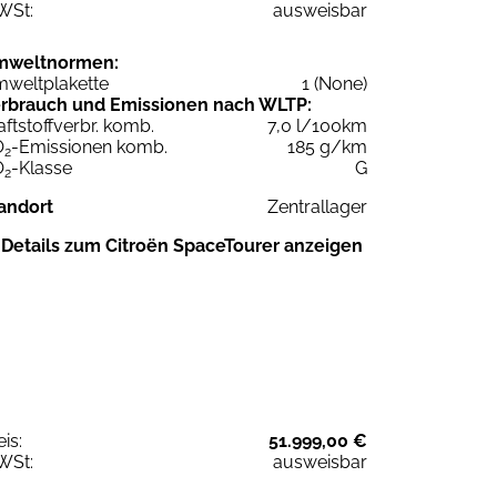
WSt:
ausweisbar
mweltnormen:
weltplakette
1 (None)
rbrauch und Emissionen nach WLTP:
aftstoffverbr. komb.
7,0 l/100km
O
-Emissionen komb.
185 g/km
2
O
-Klasse
G
2
andort
Zentrallager
Details zum Citroën SpaceTourer anzeigen
eis:
51.999,00 €
WSt:
ausweisbar