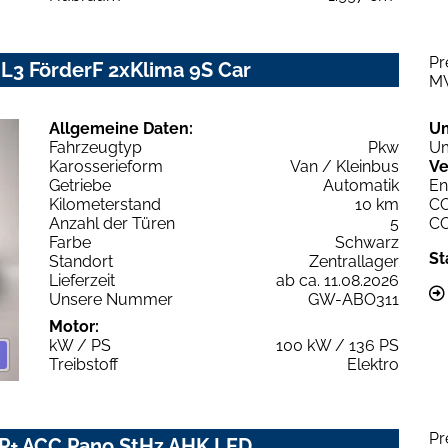
Pr
L3 FörderF 2xKlima 9S Car
M
Allgemeine Daten:
U
Fahrzeugtyp
Pkw
Um
Karosserieform
Van / Kleinbus
Ve
Getriebe
Automatik
En
Kilometerstand
10 km
C
Anzahl der Türen
5
C
Farbe
Schwarz
St
Standort
Zentrallager
Lieferzeit
ab ca. 11.08.2026
Unsere Nummer
GW-ABO311
Motor:
kW / PS
100 kW / 136 PS
Treibstoff
Elektro
Pr
IP+ ACC Pano StHz AHK LED