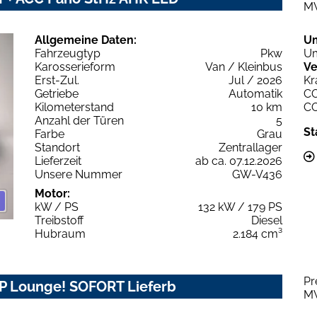
M
Allgemeine Daten:
U
Fahrzeugtyp
Pkw
Um
Karosserieform
Van / Kleinbus
Ve
Erst-Zul.
Jul / 2026
Kr
Getriebe
Automatik
C
Kilometerstand
10 km
C
Anzahl der Türen
5
St
Farbe
Grau
Standort
Zentrallager
Lieferzeit
ab ca. 07.12.2026
Unsere Nummer
GW-V436
Motor:
kW / PS
132 kW / 179 PS
Treibstoff
Diesel
Hubraum
2.184 cm³
Pr
IP Lounge! SOFORT Lieferb
M