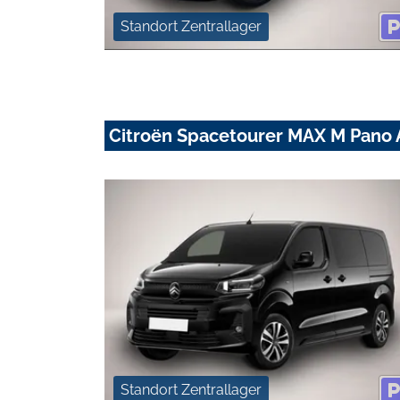
Standort Zentrallager
Citroën Spacetourer MAX M Pano
Standort Zentrallager