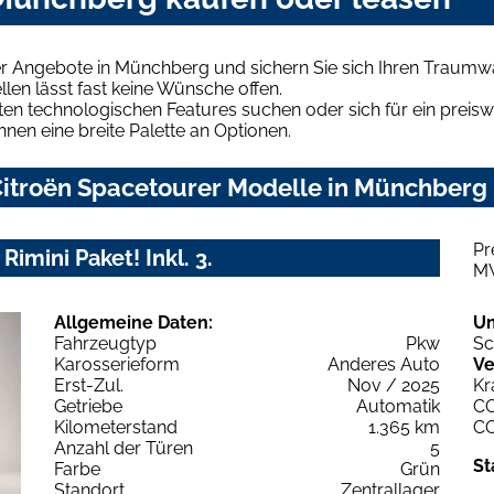
er Angebote in Münchberg und sichern Sie sich Ihren Traumw
len lässt fast keine Wünsche offen.
en technologischen Features suchen oder sich für ein preiswe
hnen eine breite Palette an Optionen.
itroën Spacetourer Modelle in Münchberg u
Pr
imini Paket! Inkl. 3.
M
Allgemeine Daten:
U
Fahrzeugtyp
Pkw
Sc
Karosserieform
Anderes Auto
Ve
Erst-Zul.
Nov / 2025
Kr
Getriebe
Automatik
C
Kilometerstand
1.365 km
C
Anzahl der Türen
5
St
Farbe
Grün
Standort
Zentrallager