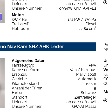
Lieferzeit
ab ca. 11.08.2026
Unsere Nummer
099478_GW_APF-E2
Motor:
kW / PS
132 kW / 179 PS
Treibstoff
Diesel
Hubraum
2.184 cm³
Pr
Pano Nav Kam SHZ AHK Leder
M
Allgemeine Daten:
U
Fahrzeugtyp
Pkw
Um
Karosserieform
Van / Kleinbus
Ve
Erst-Zul.
Mär / 2026
Kr
Getriebe
Automatik
C
Kilometerstand
10 km
C
Anzahl der Türen
5
St
Farbe
Schwarz
Standort
Zentrallager
Lieferzeit
ab ca. 11.08.2026
Unsere Nummer
GW-AHA2222