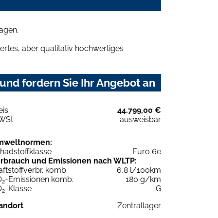
agen.
rtes, aber qualitativ hochwertiges
nd fordern Sie Ihr Angebot an
eis:
44.799,00 €
WSt:
ausweisbar
mweltnormen:
hadstoffklasse
Euro 6e
rbrauch und Emissionen nach WLTP:
aftstoffverbr. komb.
6,8 l/100km
O
-Emissionen komb.
180 g/km
2
O
-Klasse
G
2
andort
Zentrallager