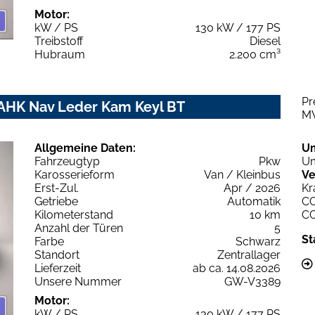
Motor:
kW / PS
130 kW / 177 PS
Treibstoff
Diesel
Hubraum
2.200 cm³
Pr
 AHK Nav Leder Kam Keyl BT
M
Allgemeine Daten:
U
Fahrzeugtyp
Pkw
Um
Karosserieform
Van / Kleinbus
Ve
Erst-Zul.
Apr / 2026
Kr
Getriebe
Automatik
C
Kilometerstand
10 km
C
Anzahl der Türen
5
St
Farbe
Schwarz
Standort
Zentrallager
Lieferzeit
ab ca. 14.08.2026
Unsere Nummer
GW-V3389
Motor:
kW / PS
130 kW / 177 PS