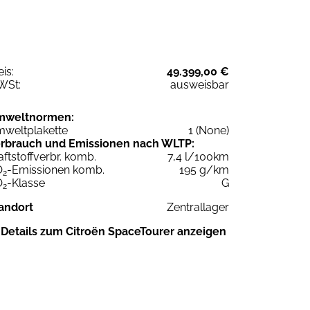
eis:
49.399,00 €
WSt:
ausweisbar
mweltnormen:
weltplakette
1 (None)
rbrauch und Emissionen nach WLTP:
aftstoffverbr. komb.
7,4 l/100km
O
-Emissionen komb.
195 g/km
2
O
-Klasse
G
2
andort
Zentrallager
Details zum Citroën SpaceTourer anzeigen