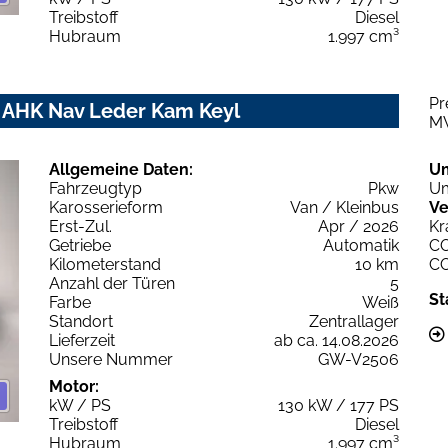
Treibstoff
Diesel
Hubraum
1.997 cm³
Pr
 AHK Nav Leder Kam Keyl
M
Allgemeine Daten:
U
Fahrzeugtyp
Pkw
Um
Karosserieform
Van / Kleinbus
Ve
Erst-Zul.
Apr / 2026
Kr
Getriebe
Automatik
C
Kilometerstand
10 km
C
Anzahl der Türen
5
St
Farbe
Weiß
Standort
Zentrallager
Lieferzeit
ab ca. 14.08.2026
Unsere Nummer
GW-V2506
Motor:
kW / PS
130 kW / 177 PS
Treibstoff
Diesel
Hubraum
1.997 cm³