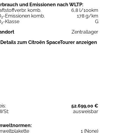
rbrauch und Emissionen nach WLTP:
aftstoffverbr. komb.
6,8 l/100km
O
-Emissionen komb.
178 g/km
2
O
-Klasse
G
2
andort
Zentrallager
Details zum Citroën SpaceTourer anzeigen
eis:
52.699,00 €
WSt:
ausweisbar
mweltnormen:
weltplakette
1 (None)