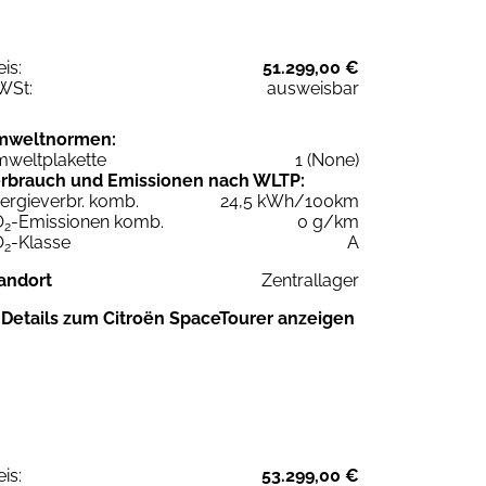
eis:
51.299,00 €
WSt:
ausweisbar
mweltnormen:
weltplakette
1 (None)
rbrauch und Emissionen nach WLTP:
ergieverbr. komb.
24,5 kWh/100km
O
-Emissionen komb.
0 g/km
2
O
-Klasse
A
2
andort
Zentrallager
Details zum Citroën SpaceTourer anzeigen
eis:
53.299,00 €