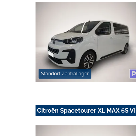
Standort Zentrallager
Citroën Spacetourer XL MAX 6S V