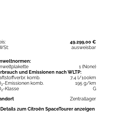
eis:
49.299,00 €
WSt:
ausweisbar
mweltnormen:
weltplakette
1 (None)
rbrauch und Emissionen nach WLTP:
aftstoffverbr. komb.
7,4 l/100km
O
-Emissionen komb.
195 g/km
2
O
-Klasse
G
2
andort
Zentrallager
Details zum Citroën SpaceTourer anzeigen