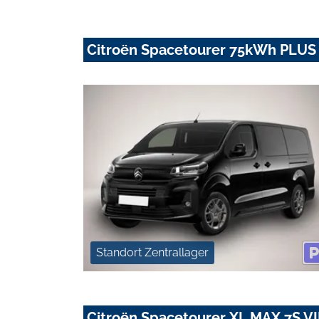
Citroën Spacetourer 75kWh PLUS 
Standort Zentrallager
Citroën Spacetourer XL MAX 7S V