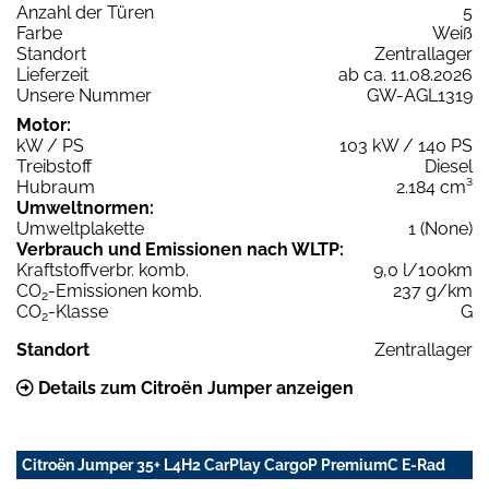
Anzahl der Türen
5
Farbe
Weiß
Standort
Zentrallager
Lieferzeit
ab ca. 11.08.2026
Unsere Nummer
GW-AGL1319
Motor:
kW / PS
103 kW / 140 PS
Treibstoff
Diesel
Hubraum
2.184 cm³
Umweltnormen:
Umweltplakette
1 (None)
Verbrauch und Emissionen nach WLTP:
Kraftstoffverbr. komb.
9,0 l/100km
CO
-Emissionen komb.
237 g/km
2
CO
-Klasse
G
2
Standort
Zentrallager
Details zum Citroën Jumper anzeigen
Citroën Jumper 35+ L4H2 CarPlay CargoP PremiumC E-Rad