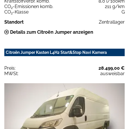
Kraftstoffverbr. komb.
8,0 l/100km
CO
-Emissionen komb.
211 g/km
2
CO
-Klasse
G
2
Standort
Zentrallager
Details zum Citroën Jumper anzeigen
Citroën Jumper Kasten L4H2 Start&Stop Navi Kamera
Preis:
28.499,00 €
MWSt:
ausweisbar