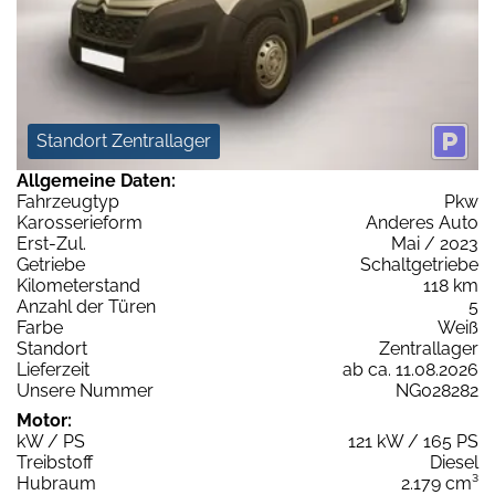
Standort Zentrallager
Allgemeine Daten:
Fahrzeugtyp
Pkw
Karosserieform
Anderes Auto
Erst-Zul.
Mai / 2023
Getriebe
Schaltgetriebe
Kilometerstand
118 km
Anzahl der Türen
5
Farbe
Weiß
Standort
Zentrallager
Lieferzeit
ab ca. 11.08.2026
Unsere Nummer
NG028282
Motor:
kW / PS
121 kW / 165 PS
Treibstoff
Diesel
Hubraum
2.179 cm³