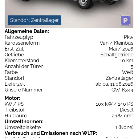
Standort Zentrallager
Allgemeine Daten:
Fahrzeugtyp
Pkw
Karosserieform
Van / Kleinbus
Erst-Zul.
Mai / 2026
Getriebe
Schaltgetriebe
Kilometerstand
10 km
Anzahl der Türen
5
Farbe
Weiß
Standort
Zentrallager
Lieferzeit
ab ca. 11.08.2026
Unsere Nummer
GW-K344
Motor:
kW / PS
103 kW / 140 PS
Treibstoff
Diesel
Hubraum
2.184 cm³
Umweltnormen:
Umweltplakette
1 (None)
Verbrauch und Emissionen nach WLTP: