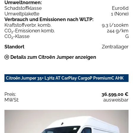
Umweltnormen:
Schadstoffklasse
Euro6d
Umweltplakette
1 (None)
Verbrauch und Emissionen nach WLTP:
Kraftstoffverbr. komb.
9,3 l/100km
CO
-Emissionen komb.
244 g/km
2
CO
-Klasse
G
2
Standort
Zentrallager
Details zum Citroën Jumper anzeigen
Citroën Jumper 35+ L3H2 AT CarPlay CargoP PremiumC AHK
Preis:
36.599,00 €
MWSt:
ausweisbar