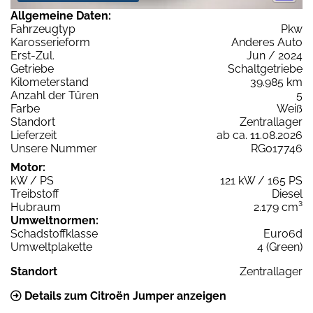
Allgemeine Daten:
Fahrzeugtyp
Pkw
Karosserieform
Anderes Auto
Erst-Zul.
Jun / 2024
Getriebe
Schaltgetriebe
Kilometerstand
39.985 km
Anzahl der Türen
5
Farbe
Weiß
Standort
Zentrallager
Lieferzeit
ab ca. 11.08.2026
Unsere Nummer
RG017746
Motor:
kW / PS
121 kW / 165 PS
Treibstoff
Diesel
Hubraum
2.179 cm³
Umweltnormen:
Schadstoffklasse
Euro6d
Umweltplakette
4 (Green)
Standort
Zentrallager
Details zum Citroën Jumper anzeigen