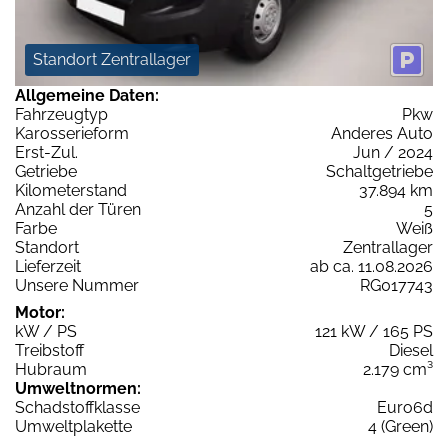
Standort Zentrallager
Allgemeine Daten:
Fahrzeugtyp
Pkw
Karosserieform
Anderes Auto
Erst-Zul.
Jun / 2024
Getriebe
Schaltgetriebe
Kilometerstand
37.894 km
Anzahl der Türen
5
Farbe
Weiß
Standort
Zentrallager
Lieferzeit
ab ca. 11.08.2026
Unsere Nummer
RG017743
Motor:
kW / PS
121 kW / 165 PS
Treibstoff
Diesel
Hubraum
2.179 cm³
Umweltnormen:
Schadstoffklasse
Euro6d
Umweltplakette
4 (Green)