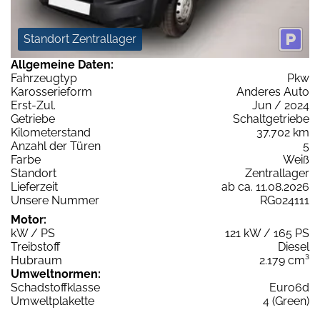
Standort Zentrallager
Allgemeine Daten:
Fahrzeugtyp
Pkw
Karosserieform
Anderes Auto
Erst-Zul.
Jun / 2024
Getriebe
Schaltgetriebe
Kilometerstand
37.702 km
Anzahl der Türen
5
Farbe
Weiß
Standort
Zentrallager
Lieferzeit
ab ca. 11.08.2026
Unsere Nummer
RG024111
Motor:
kW / PS
121 kW / 165 PS
Treibstoff
Diesel
Hubraum
2.179 cm³
Umweltnormen:
Schadstoffklasse
Euro6d
Umweltplakette
4 (Green)