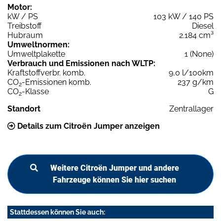
Motor:
kW / PS
103 kW / 140 PS
Treibstoff
Diesel
Hubraum
2.184 cm³
Umweltnormen:
Umweltplakette
1 (None)
Verbrauch und Emissionen nach WLTP:
Kraftstoffverbr. komb.
9,0 l/100km
CO
-Emissionen komb.
237 g/km
2
CO
-Klasse
G
2
Standort
Zentrallager
Details zum Citroën Jumper anzeigen
Weitere Citroën Jumper und andere
Fahrzeuge können Sie hier suchen
Stattdessen können Sie auch: