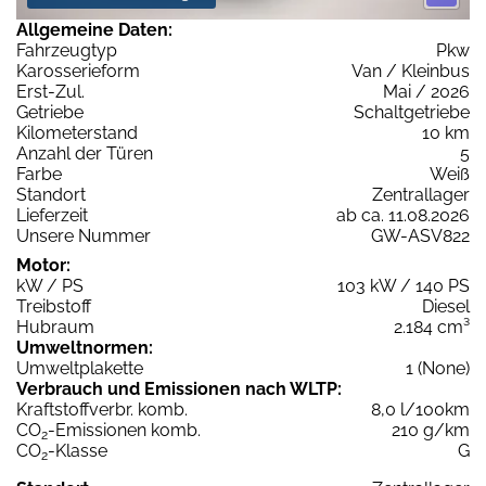
Allgemeine Daten:
Fahrzeugtyp
Pkw
Karosserieform
Van / Kleinbus
Erst-Zul.
Mai / 2026
Getriebe
Schaltgetriebe
Kilometerstand
10 km
Anzahl der Türen
5
Farbe
Weiß
Standort
Zentrallager
Lieferzeit
ab ca. 11.08.2026
Unsere Nummer
GW-ASV822
Motor:
kW / PS
103 kW / 140 PS
Treibstoff
Diesel
Hubraum
2.184 cm³
Umweltnormen:
Umweltplakette
1 (None)
Verbrauch und Emissionen nach WLTP:
Kraftstoffverbr. komb.
8,0 l/100km
CO
-Emissionen komb.
210 g/km
2
CO
-Klasse
G
2