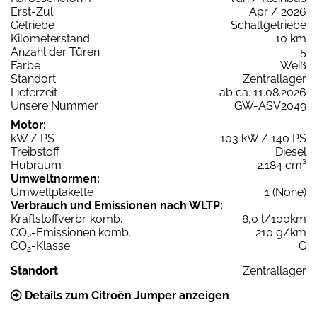
Erst-Zul.
Apr / 2026
Getriebe
Schaltgetriebe
Kilometerstand
10 km
Anzahl der Türen
5
Farbe
Weiß
Standort
Zentrallager
Lieferzeit
ab ca. 11.08.2026
Unsere Nummer
GW-ASV2049
Motor:
kW / PS
103 kW / 140 PS
Treibstoff
Diesel
Hubraum
2.184 cm³
Umweltnormen:
Umweltplakette
1 (None)
Verbrauch und Emissionen nach WLTP:
Kraftstoffverbr. komb.
8,0 l/100km
CO
-Emissionen komb.
210 g/km
2
CO
-Klasse
G
2
Standort
Zentrallager
Details zum Citroën Jumper anzeigen