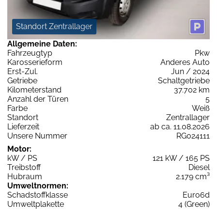
Standort Zentrallager
Allgemeine Daten:
Fahrzeugtyp
Pkw
Karosserieform
Anderes Auto
Erst-Zul.
Jun / 2024
Getriebe
Schaltgetriebe
Kilometerstand
37.702 km
Anzahl der Türen
5
Farbe
Weiß
Standort
Zentrallager
Lieferzeit
ab ca. 11.08.2026
Unsere Nummer
RG024111
Motor:
kW / PS
121 kW / 165 PS
Treibstoff
Diesel
Hubraum
2.179 cm³
Umweltnormen:
Schadstoffklasse
Euro6d
Umweltplakette
4 (Green)