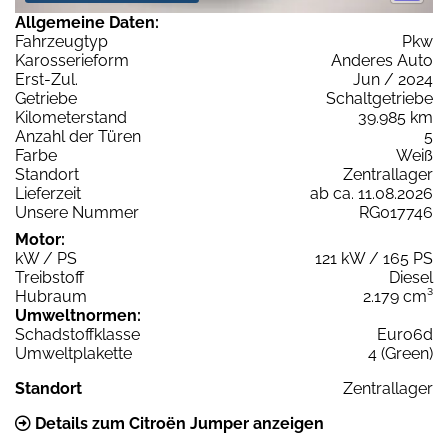
Allgemeine Daten:
Fahrzeugtyp
Pkw
Karosserieform
Anderes Auto
Erst-Zul.
Jun / 2024
Getriebe
Schaltgetriebe
Kilometerstand
39.985 km
Anzahl der Türen
5
Farbe
Weiß
Standort
Zentrallager
Lieferzeit
ab ca. 11.08.2026
Unsere Nummer
RG017746
Motor:
kW / PS
121 kW / 165 PS
Treibstoff
Diesel
Hubraum
2.179 cm³
Umweltnormen:
Schadstoffklasse
Euro6d
Umweltplakette
4 (Green)
Standort
Zentrallager
Details zum Citroën Jumper anzeigen