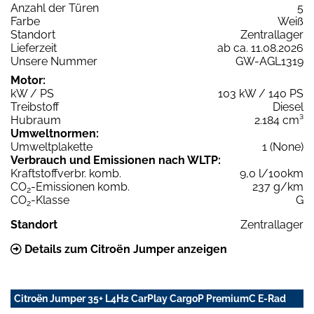
Anzahl der Türen
5
Farbe
Weiß
Standort
Zentrallager
Lieferzeit
ab ca. 11.08.2026
Unsere Nummer
GW-AGL1319
Motor:
kW / PS
103 kW / 140 PS
Treibstoff
Diesel
Hubraum
2.184 cm³
Umweltnormen:
Umweltplakette
1 (None)
Verbrauch und Emissionen nach WLTP:
Kraftstoffverbr. komb.
9,0 l/100km
CO
-Emissionen komb.
237 g/km
2
CO
-Klasse
G
2
Standort
Zentrallager
Details zum Citroën Jumper anzeigen
Citroën Jumper 35+ L4H2 CarPlay CargoP PremiumC E-Rad