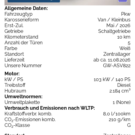
Allgemeine Daten:
Fahrzeugtyp
Pkw
Karosserieform
Van / Kleinbus
Erst-Zul.
Mai / 2026
Getriebe
Schaltgetriebe
Kilometerstand
10 km
Anzahl der Türen
5
Farbe
Weiß
Standort
Zentrallager
Lieferzeit
ab ca. 11.08.2026
Unsere Nummer
GW-ASV822
Motor:
kW / PS
103 kW / 140 PS
Treibstoff
Diesel
Hubraum
2.184 cm³
Umweltnormen:
Umweltplakette
1 (None)
Verbrauch und Emissionen nach WLTP:
Kraftstoffverbr. komb.
8,0 l/100km
CO
-Emissionen komb.
210 g/km
2
CO
-Klasse
G
2