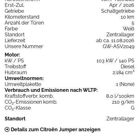
Erst-Zul.
Apr / 2026
Getriebe
Schaltgetriebe
Kilometerstand
10 km
Anzahl der Türen
5
Farbe
Weiß
Standort
Zentrallager
Lieferzeit
ab ca. 11.08.2026
Unsere Nummer
GW-ASV2049
Motor:
kW / PS
103 kW / 140 PS
Treibstoff
Diesel
Hubraum
2.184 cm³
Umweltnormen:
Umweltplakette
1 (None)
Verbrauch und Emissionen nach WLTP:
Kraftstoffverbr. komb.
8,0 l/100km
CO
-Emissionen komb.
210 g/km
2
CO
-Klasse
G
2
Standort
Zentrallager
Details zum Citroën Jumper anzeigen