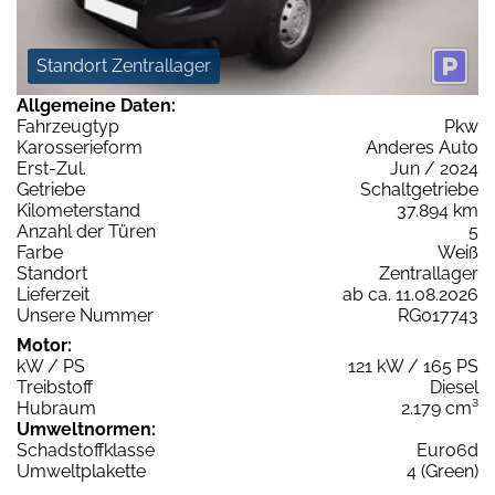
Standort Zentrallager
Allgemeine Daten:
Fahrzeugtyp
Pkw
Karosserieform
Anderes Auto
Erst-Zul.
Jun / 2024
Getriebe
Schaltgetriebe
Kilometerstand
37.894 km
Anzahl der Türen
5
Farbe
Weiß
Standort
Zentrallager
Lieferzeit
ab ca. 11.08.2026
Unsere Nummer
RG017743
Motor:
kW / PS
121 kW / 165 PS
Treibstoff
Diesel
Hubraum
2.179 cm³
Umweltnormen:
Schadstoffklasse
Euro6d
Umweltplakette
4 (Green)