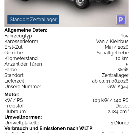
Standort Zentrallager
Allgemeine Daten:
Fahrzeugtyp
Pkw
Karosserieform
Van / Kleinbus
Erst-Zul.
Mai / 2026
Getriebe
Schaltgetriebe
Kilometerstand
10 km
Anzahl der Türen
5
Farbe
Weiß
Standort
Zentrallager
Lieferzeit
ab ca. 11.08.2026
Unsere Nummer
GW-K344
Motor:
kW / PS
103 kW / 140 PS
Treibstoff
Diesel
Hubraum
2.184 cm³
Umweltnormen:
Umweltplakette
1 (None)
Verbrauch und Emissionen nach WLTP: