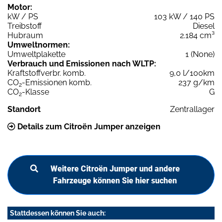
Motor:
kW / PS
103 kW / 140 PS
Treibstoff
Diesel
Hubraum
2.184 cm³
Umweltnormen:
Umweltplakette
1 (None)
Verbrauch und Emissionen nach WLTP:
Kraftstoffverbr. komb.
9,0 l/100km
CO
-Emissionen komb.
237 g/km
2
CO
-Klasse
G
2
Standort
Zentrallager
Details zum Citroën Jumper anzeigen
Weitere Citroën Jumper und andere
Fahrzeuge können Sie hier suchen
Stattdessen können Sie auch: