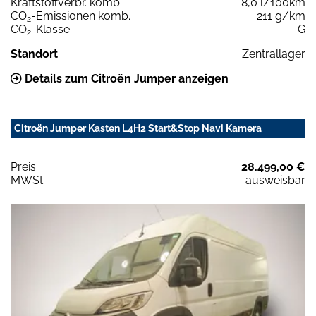
Kraftstoffverbr. komb.
8,0 l/100km
CO
-Emissionen komb.
211 g/km
2
CO
-Klasse
G
2
Standort
Zentrallager
Details zum Citroën Jumper anzeigen
Citroën Jumper Kasten L4H2 Start&Stop Navi Kamera
Preis:
28.499,00 €
MWSt:
ausweisbar