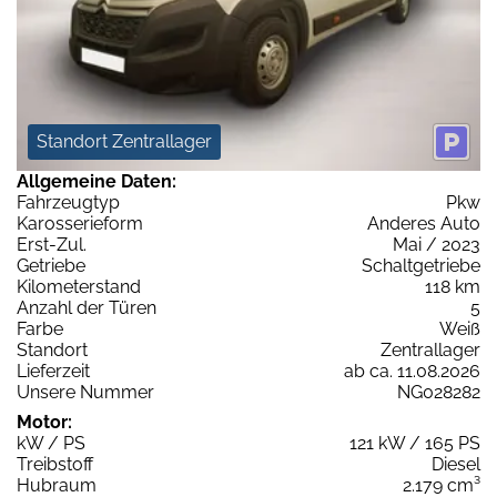
Standort Zentrallager
Allgemeine Daten:
Fahrzeugtyp
Pkw
Karosserieform
Anderes Auto
Erst-Zul.
Mai / 2023
Getriebe
Schaltgetriebe
Kilometerstand
118 km
Anzahl der Türen
5
Farbe
Weiß
Standort
Zentrallager
Lieferzeit
ab ca. 11.08.2026
Unsere Nummer
NG028282
Motor:
kW / PS
121 kW / 165 PS
Treibstoff
Diesel
Hubraum
2.179 cm³