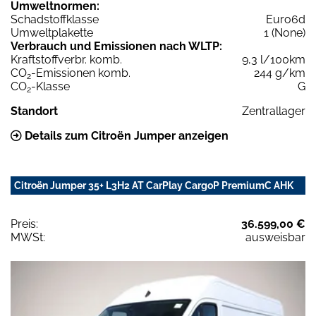
Umweltnormen:
Schadstoffklasse
Euro6d
Umweltplakette
1 (None)
Verbrauch und Emissionen nach WLTP:
Kraftstoffverbr. komb.
9,3 l/100km
CO
-Emissionen komb.
244 g/km
2
CO
-Klasse
G
2
Standort
Zentrallager
Details zum Citroën Jumper anzeigen
Citroën Jumper 35+ L3H2 AT CarPlay CargoP PremiumC AHK
Preis:
36.599,00 €
MWSt:
ausweisbar