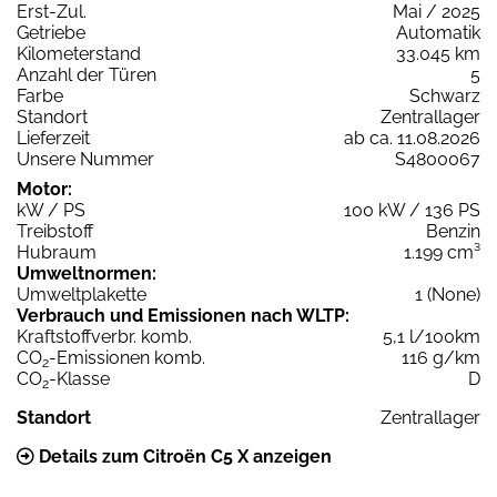
Erst-Zul.
Mai / 2025
Getriebe
Automatik
Kilometerstand
33.045 km
Anzahl der Türen
5
Farbe
Schwarz
Standort
Zentrallager
Lieferzeit
ab ca. 11.08.2026
Unsere Nummer
S4800067
Motor:
kW / PS
100 kW / 136 PS
Treibstoff
Benzin
Hubraum
1.199 cm³
Umweltnormen:
Umweltplakette
1 (None)
Verbrauch und Emissionen nach WLTP:
Kraftstoffverbr. komb.
5,1 l/100km
CO
-Emissionen komb.
116 g/km
2
CO
-Klasse
D
2
Standort
Zentrallager
Details zum Citroën C5 X anzeigen