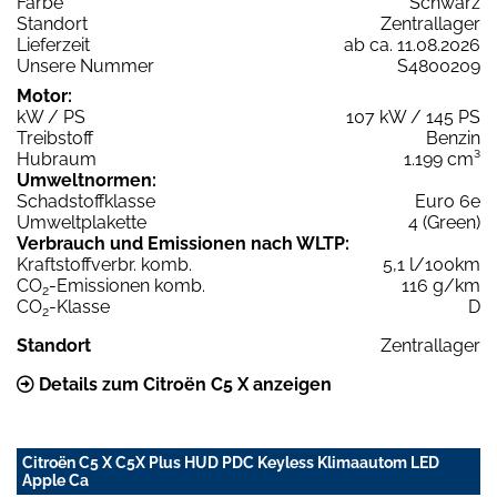
Farbe
Schwarz
Standort
Zentrallager
Lieferzeit
ab ca. 11.08.2026
Unsere Nummer
S4800209
Motor:
kW / PS
107 kW / 145 PS
Treibstoff
Benzin
Hubraum
1.199 cm³
Umweltnormen:
Schadstoffklasse
Euro 6e
Umweltplakette
4 (Green)
Verbrauch und Emissionen nach WLTP:
Kraftstoffverbr. komb.
5,1 l/100km
CO
-Emissionen komb.
116 g/km
2
CO
-Klasse
D
2
Standort
Zentrallager
Details zum Citroën C5 X anzeigen
Citroën C5 X C5X Plus HUD PDC Keyless Klimaautom LED
Apple Ca