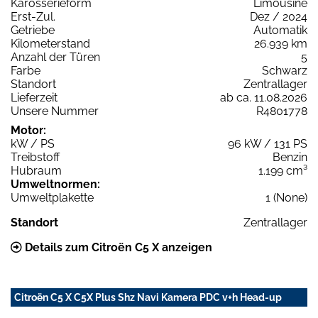
Karosserieform
Limousine
Erst-Zul.
Dez / 2024
Getriebe
Automatik
Kilometerstand
26.939 km
Anzahl der Türen
5
Farbe
Schwarz
Standort
Zentrallager
Lieferzeit
ab ca. 11.08.2026
Unsere Nummer
R4801778
Motor:
kW / PS
96 kW / 131 PS
Treibstoff
Benzin
Hubraum
1.199 cm³
Umweltnormen:
Umweltplakette
1 (None)
Standort
Zentrallager
Details zum Citroën C5 X anzeigen
Citroën C5 X C5X Plus Shz Navi Kamera PDC v+h Head-up