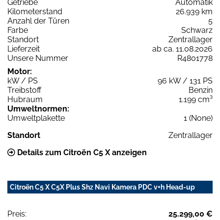
Getriebe
Automatik
Kilometerstand
26.939 km
Anzahl der Türen
5
Farbe
Schwarz
Standort
Zentrallager
Lieferzeit
ab ca. 11.08.2026
Unsere Nummer
R4801778
Motor:
kW / PS
96 kW / 131 PS
Treibstoff
Benzin
Hubraum
1.199 cm³
Umweltnormen:
Umweltplakette
1 (None)
Standort
Zentrallager
Details zum Citroën C5 X anzeigen
Citroën C5 X C5X Plus Shz Navi Kamera PDC v+h Head-up
Preis:
25.299,00 €