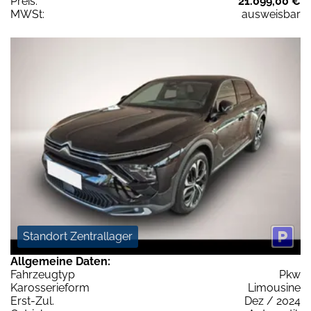
Preis:
21.099,00 €
MWSt:
ausweisbar
Standort Zentrallager
Allgemeine Daten:
Fahrzeugtyp
Pkw
Karosserieform
Limousine
Erst-Zul.
Dez / 2024