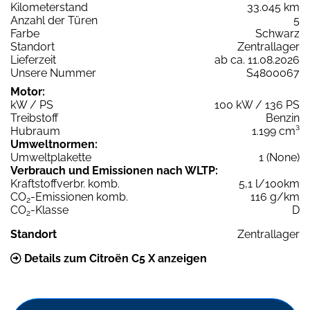
Kilometerstand
33.045 km
Anzahl der Türen
5
Farbe
Schwarz
Standort
Zentrallager
Lieferzeit
ab ca. 11.08.2026
Unsere Nummer
S4800067
Motor:
kW / PS
100 kW / 136 PS
Treibstoff
Benzin
Hubraum
1.199 cm³
Umweltnormen:
Umweltplakette
1 (None)
Verbrauch und Emissionen nach WLTP:
Kraftstoffverbr. komb.
5,1 l/100km
CO
-Emissionen komb.
116 g/km
2
CO
-Klasse
D
2
Standort
Zentrallager
Details zum Citroën C5 X anzeigen