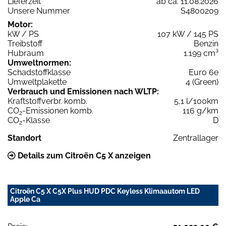
Lieferzeit
ab ca. 11.08.2026
Unsere Nummer
S4800209
Motor:
kW / PS
107 kW / 145 PS
Treibstoff
Benzin
Hubraum
1.199 cm³
Umweltnormen:
Schadstoffklasse
Euro 6e
Umweltplakette
4 (Green)
Verbrauch und Emissionen nach WLTP:
Kraftstoffverbr. komb.
5,1 l/100km
CO
-Emissionen komb.
116 g/km
2
CO
-Klasse
D
2
Standort
Zentrallager
Details zum Citroën C5 X anzeigen
Citroën C5 X C5X Plus HUD PDC Keyless Klimaautom LED
Apple Ca