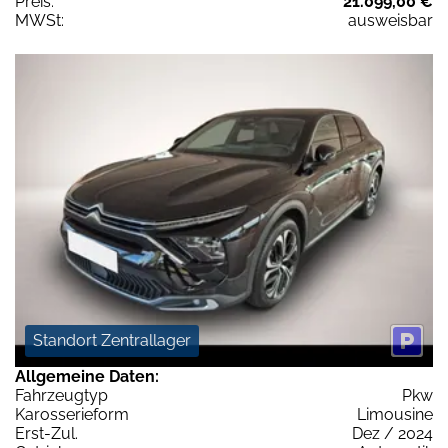
Preis:
21.099,00 €
MWSt:
ausweisbar
Standort Zentrallager
Allgemeine Daten:
Fahrzeugtyp
Pkw
Karosserieform
Limousine
Erst-Zul.
Dez / 2024