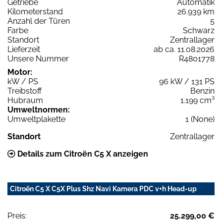
Getriebe
Automatik
Kilometerstand
26.939 km
Anzahl der Türen
5
Farbe
Schwarz
Standort
Zentrallager
Lieferzeit
ab ca. 11.08.2026
Unsere Nummer
R4801778
Motor:
kW / PS
96 kW / 131 PS
Treibstoff
Benzin
Hubraum
1.199 cm³
Umweltnormen:
Umweltplakette
1 (None)
Standort
Zentrallager
Details zum Citroën C5 X anzeigen
Citroën C5 X C5X Plus Shz Navi Kamera PDC v+h Head-up
Preis:
25.299,00 €