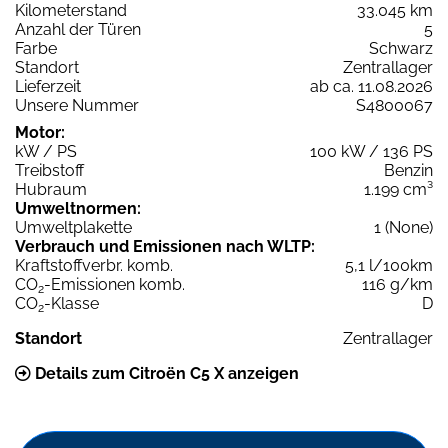
Kilometerstand
33.045 km
Anzahl der Türen
5
Farbe
Schwarz
Standort
Zentrallager
Lieferzeit
ab ca. 11.08.2026
Unsere Nummer
S4800067
Motor:
kW / PS
100 kW / 136 PS
Treibstoff
Benzin
Hubraum
1.199 cm³
Umweltnormen:
Umweltplakette
1 (None)
Verbrauch und Emissionen nach WLTP:
Kraftstoffverbr. komb.
5,1 l/100km
CO
-Emissionen komb.
116 g/km
2
CO
-Klasse
D
2
Standort
Zentrallager
Details zum Citroën C5 X anzeigen