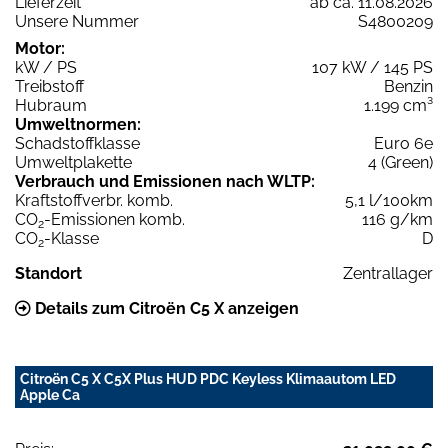
Lieferzeit
ab ca. 11.08.2026
Unsere Nummer
S4800209
Motor:
kW / PS
107 kW / 145 PS
Treibstoff
Benzin
Hubraum
1.199 cm³
Umweltnormen:
Schadstoffklasse
Euro 6e
Umweltplakette
4 (Green)
Verbrauch und Emissionen nach WLTP:
Kraftstoffverbr. komb.
5,1 l/100km
CO
-Emissionen komb.
116 g/km
2
CO
-Klasse
D
2
Standort
Zentrallager
Details zum Citroën C5 X anzeigen
Citroën C5 X C5X Plus HUD PDC Keyless Klimaautom LED
Apple Ca