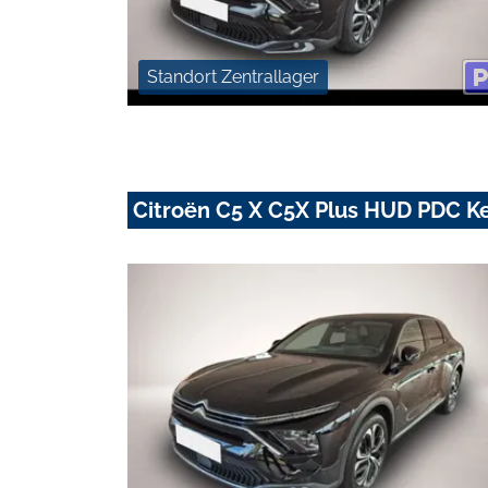
Standort Zentrallager
Citroën C5 X C5X Plus HUD PDC K