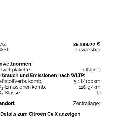
eis:
25.299,00 €
WSt:
ausweisbar
mweltnormen:
weltplakette
1 (None)
rbrauch und Emissionen nach WLTP:
aftstoffverbr. komb.
5,1 l/100km
O
-Emissionen komb.
116 g/km
2
O
-Klasse
D
2
andort
Zentrallager
Details zum Citroën C5 X anzeigen