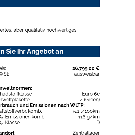
rtes, aber qualitativ hochwertiges
n Sie Ihr Angebot an
eis:
26.799,00 €
WSt:
ausweisbar
mweltnormen:
hadstoffklasse
Euro 6e
weltplakette
4 (Green)
rbrauch und Emissionen nach WLTP:
aftstoffverbr. komb.
5,1 l/100km
O
-Emissionen komb.
116 g/km
2
O
-Klasse
D
2
andort
Zentrallager