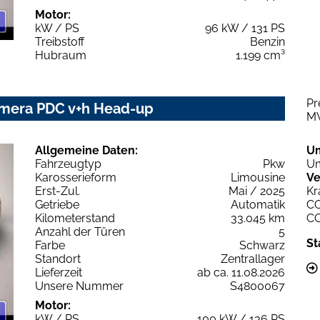
Motor:
kW / PS
96 kW / 131 PS
Treibstoff
Benzin
Hubraum
1.199 cm³
Pr
Kamera PDC v+h Head-up
M
Allgemeine Daten:
U
Fahrzeugtyp
Pkw
Um
Karosserieform
Limousine
Ve
Erst-Zul.
Mai / 2025
Kr
Getriebe
Automatik
C
Kilometerstand
33.045 km
C
Anzahl der Türen
5
St
Farbe
Schwarz
Standort
Zentrallager
Lieferzeit
ab ca. 11.08.2026
Unsere Nummer
S4800067
Motor:
kW / PS
100 kW / 136 PS