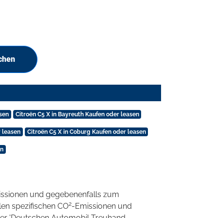
chen
asen
Citroën C5 X in Bayreuth Kaufen oder leasen
 leasen
Citroën C5 X in Coburg Kaufen oder leasen
en
ssionen und gegebenenfalls zum
2
llen spezifischen CO
-Emissionen und
 der 'Deutschen Automobil Treuhand