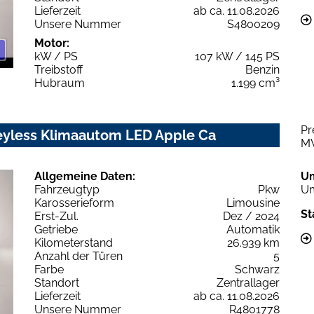
Lieferzeit
ab ca. 11.08.2026
Unsere Nummer
S4800209
Motor:
kW / PS
107 kW / 145 PS
Treibstoff
Benzin
Hubraum
1.199 cm³
Pr
eyless Klimaautom LED Apple Ca
M
Allgemeine Daten:
U
Fahrzeugtyp
Pkw
Um
Karosserieform
Limousine
St
Erst-Zul.
Dez / 2024
Getriebe
Automatik
Kilometerstand
26.939 km
Anzahl der Türen
5
Farbe
Schwarz
Standort
Zentrallager
Lieferzeit
ab ca. 11.08.2026
Unsere Nummer
R4801778