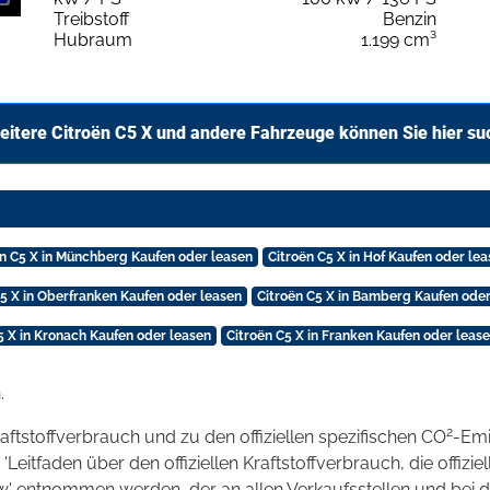
Treibstoff
Benzin
Hubraum
1.199 cm³
eitere Citroën C5 X und andere Fahrzeuge können Sie hier su
ën C5 X in Münchberg Kaufen oder leasen
Citroën C5 X in Hof Kaufen oder le
C5 X in Oberfranken Kaufen oder leasen
Citroën C5 X in Bamberg Kaufen oder
5 X in Kronach Kaufen oder leasen
Citroën C5 X in Franken Kaufen oder leas
.
2
raftstoffverbrauch und zu den offiziellen spezifischen CO
-Emi
tfaden über den offiziellen Kraftstoffverbrauch, die offizie
kw' entnommen werden, der an allen Verkaufsstellen und bei