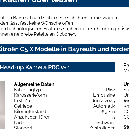
ote in Bayreuth und sichern Sie sich Ihren Traumwagen.
len lässt fast keine Wünsche offen.
en technologischen Features suchen oder sich für ein preiswe
hnen eine breite Palette an Optionen.
troën C5 X Modelle in Bayreuth und forder
Pr
i Head-up Kamera PDC v+h
M
Allgemeine Daten:
U
Fahrzeugtyp
Pkw
Sc
Karosserieform
Limousine
Um
Erst-Zul.
Jun / 2025
Ve
Getriebe
Automatik
Kr
Kilometerstand
20.265 km
C
Anzahl der Türen
5
C
Farbe
Schwarz
St
Standort
Zentrallager