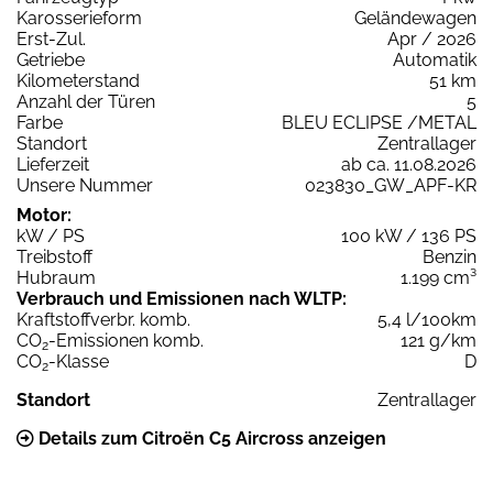
Karosserieform
Geländewagen
Erst-Zul.
Apr / 2026
Getriebe
Automatik
Kilometerstand
51 km
Anzahl der Türen
5
Farbe
BLEU ECLIPSE /METAL
Standort
Zentrallager
Lieferzeit
ab ca. 11.08.2026
Unsere Nummer
023830_GW_APF-KR
Motor:
kW / PS
100 kW / 136 PS
Treibstoff
Benzin
Hubraum
1.199 cm³
Verbrauch und Emissionen nach WLTP:
Kraftstoffverbr. komb.
5,4 l/100km
CO
-Emissionen komb.
121 g/km
2
CO
-Klasse
D
2
Standort
Zentrallager
Details zum Citroën C5 Aircross anzeigen