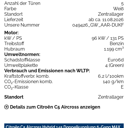
Anzahl der Türen
5
Farbe
Weiß
Standort
Zentrallager
Lieferzeit
ab ca. 11.08.2026
Unsere Nummer
049426_GW_AAR-DUKF
Motor:
kW / PS
96 kW / 131 PS
Treibstoff
Benzin
Hubraum
1.199 cm³
Umweltnormen:
Schadstoffklasse
Euro6d
Umweltplakette
4 (Green)
Verbrauch und Emissionen nach WLTP:
Kraftstoffverbr. komb.
6,2 l/100km
CO
-Emissionen komb.
140 g/km
2
CO
-Klasse
E
2
Standort
Zentrallager
Details zum Citroën C5 Aircross anzeigen
Citroën C5 Aircross Hybrid 145 Doppelkupplung 6-Gang MAX