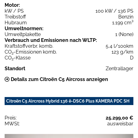
Motor:
kW / PS
100 kW / 136 PS
Treibstoff
Benzin
Hubraum
1.199 cm³
Umweltnormen:
Umweltplakette
1 (None)
Verbrauch und Emissionen nach WLTP:
Kraftstoffverbr. komb.
5,4 l/100km
CO
-Emissionen komb.
123 g/km
2
CO
-Klasse
D
2
Standort
Zentrallager
Details zum Citroën C5 Aircross anzeigen
Citroën C5 Aircross Hybrid 136 ë-DSC6 Plus KAMERA PDC SH
Preis:
25.299,00 €
MWSt:
ausweisbar