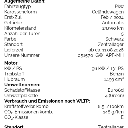
Allgemeine Daten:
Fahrzeugtyp
Pkw
Karosserieform
Geländewagen
Erst-Zul.
Feb / 2024
Getriebe
Automatik
Kilometerstand
23.950 km
Anzahl der Türen
5
Farbe
Schwarz
Standort
Zentrallager
Lieferzeit
ab ca. 11.08.2026
Unsere Nummer
051570_GW_APF-MH
Motor:
kW / PS
96 kW / 131 PS
Treibstoff
Benzin
Hubraum
1.199 cm³
Umweltnormen:
Schadstoffklasse
Euro6d
Umweltplakette
4 (Green)
Verbrauch und Emissionen nach WLTP:
Kraftstoffverbr. komb.
6,5 l/100km
CO
-Emissionen komb.
148 g/km
2
CO
-Klasse
E
2
Standort
Zentrallager