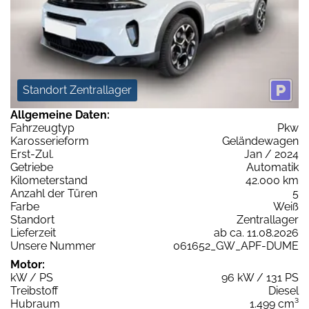
Standort Zentrallager
Allgemeine Daten:
Fahrzeugtyp
Pkw
Karosserieform
Geländewagen
Erst-Zul.
Jan / 2024
Getriebe
Automatik
Kilometerstand
42.000 km
Anzahl der Türen
5
Farbe
Weiß
Standort
Zentrallager
Lieferzeit
ab ca. 11.08.2026
Unsere Nummer
061652_GW_APF-DUME
Motor:
kW / PS
96 kW / 131 PS
Treibstoff
Diesel
Hubraum
1.499 cm³