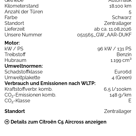
Getriebe
Automatik
Kilometerstand
18.100 km
Anzahl der Türen
5
Farbe
Schwarz
Standort
Zentrallager
Lieferzeit
ab ca. 11.08.2026
Unsere Nummer
051565_GW_AAR-DUKF
Motor:
kW / PS
96 kW / 131 PS
Treibstoff
Benzin
Hubraum
1.199 cm³
Umweltnormen:
Schadstoffklasse
Euro6d
Umweltplakette
4 (Green)
Verbrauch und Emissionen nach WLTP:
Kraftstoffverbr. komb.
6,5 l/100km
CO
-Emissionen komb.
148 g/km
2
CO
-Klasse
E
2
Standort
Zentrallager
Details zum Citroën C5 Aircross anzeigen