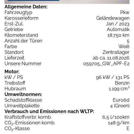
Allgemeine Daten:
Fahrzeugtyp
Pkw
Karosserieform
Geländewagen
Erst-Zul.
Jan / 2023
Getriebe
Automatik
Kilometerstand
18.750 km
Anzahl der Türen
5
Farbe
Weiß
Standort
Zentrallager
Lieferzeit
ab ca. 11.08.2026
Unsere Nummer
059705_GW_APF-E2
Motor:
kW / PS
96 kW / 131 PS
Treibstoff
Benzin
Hubraum
1.199 cm³
Umweltnormen:
Schadstoffklasse
Euro6d
Umweltplakette
4 (Green)
Verbrauch und Emissionen nach WLTP:
Kraftstoffverbr. komb.
6,5 l/100km
CO
-Emissionen komb.
148 g/km
2
CO
-Klasse
E
2