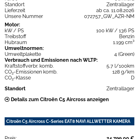
Standort
Zentrallager
Lieferzeit
ab ca. 11.08.2026
Unsere Nummer
072757_GW_AZR-NM
Motor:
kW / PS
100 kW / 136 PS
Treibstoff
Benzin
Hubraum
1.199 cm³
Umweltnormen:
Umweltplakette
4 (Green)
Verbrauch und Emissionen nach WLTP:
Kraftstoffverbr. komb.
5,7 l/100km
CO
-Emissionen komb.
128 g/km
2
CO
-Klasse
D
2
Standort
Zentrallager
Details zum Citroën C5 Aircross anzeigen
Citroën C5 Aircross C-Series EAT8 NAVI ALLWETTER KAMERA
Preis:
24.799,00 €