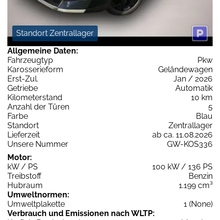
Standort Zentrallager
Allgemeine Daten:
Fahrzeugtyp
Pkw
Karosserieform
Geländewagen
Erst-Zul.
Jan / 2026
Getriebe
Automatik
Kilometerstand
10 km
Anzahl der Türen
5
Farbe
Blau
Standort
Zentrallager
Lieferzeit
ab ca. 11.08.2026
Unsere Nummer
GW-KOS336
Motor:
kW / PS
100 kW / 136 PS
Treibstoff
Benzin
Hubraum
1.199 cm³
Umweltnormen:
Umweltplakette
1 (None)
Verbrauch und Emissionen nach WLTP: