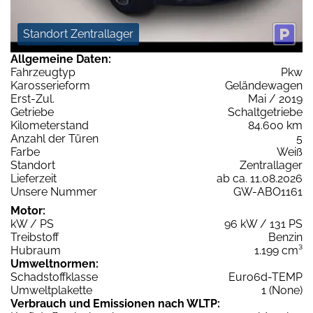
Standort Zentrallager
Allgemeine Daten:
Fahrzeugtyp
Pkw
Karosserieform
Geländewagen
Erst-Zul.
Mai / 2019
Getriebe
Schaltgetriebe
Kilometerstand
84.600 km
Anzahl der Türen
5
Farbe
Weiß
Standort
Zentrallager
Lieferzeit
ab ca. 11.08.2026
Unsere Nummer
GW-ABO1161
Motor:
kW / PS
96 kW / 131 PS
Treibstoff
Benzin
Hubraum
1.199 cm³
Umweltnormen:
Schadstoffklasse
Euro6d-TEMP
Umweltplakette
1 (None)
Verbrauch und Emissionen nach WLTP: