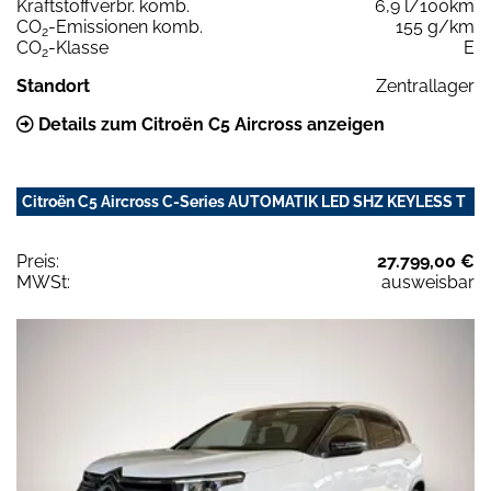
Kraftstoffverbr. komb.
6,9 l/100km
CO
-Emissionen komb.
155 g/km
2
CO
-Klasse
E
2
Standort
Zentrallager
Details zum Citroën C5 Aircross anzeigen
Citroën C5 Aircross C-Series AUTOMATIK LED SHZ KEYLESS T
Preis:
27.799,00 €
MWSt:
ausweisbar