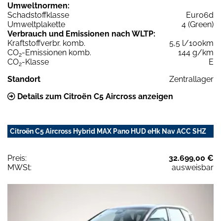
Umweltnormen:
Schadstoffklasse
Euro6d
Umweltplakette
4 (Green)
Verbrauch und Emissionen nach WLTP:
Kraftstoffverbr. komb.
5,5 l/100km
CO
-Emissionen komb.
144 g/km
2
CO
-Klasse
E
2
Standort
Zentrallager
Details zum Citroën C5 Aircross anzeigen
Citroën C5 Aircross Hybrid MAX Pano HUD eHk Nav ACC SHZ
Preis:
32.699,00 €
MWSt:
ausweisbar