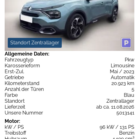
Standort Zentrallager
Allgemeine Daten:
Fahrzeugtyp
Pkw
Karosserieform
Limousine
Erst-Zul.
Mai / 2023
Getriebe
Automatik
Kilometerstand
20.923 km
Anzahl der Türen
5
Farbe
Blau
Standort
Zentrallager
Lieferzeit
ab ca. 11.08.2026
Unsere Nummer
5013141
Motor:
kW / PS
96 kW / 131 PS
Treibstoff
Benzin
Hubraum
1.199 cm³