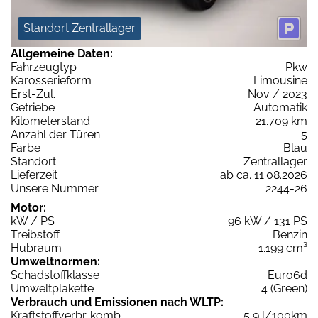
Standort Zentrallager
Allgemeine Daten:
Fahrzeugtyp
Pkw
Karosserieform
Limousine
Erst-Zul.
Nov / 2023
Getriebe
Automatik
Kilometerstand
21.709 km
Anzahl der Türen
5
Farbe
Blau
Standort
Zentrallager
Lieferzeit
ab ca. 11.08.2026
Unsere Nummer
2244-26
Motor:
kW / PS
96 kW / 131 PS
Treibstoff
Benzin
Hubraum
1.199 cm³
Umweltnormen:
Schadstoffklasse
Euro6d
Umweltplakette
4 (Green)
Verbrauch und Emissionen nach WLTP:
Kraftstoffverbr. komb.
5,9 l/100km