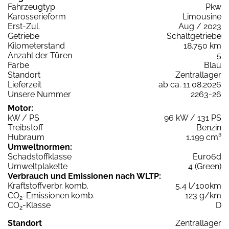
Fahrzeugtyp
Pkw
Karosserieform
Limousine
Erst-Zul.
Aug / 2023
Getriebe
Schaltgetriebe
Kilometerstand
18.750 km
Anzahl der Türen
5
Farbe
Blau
Standort
Zentrallager
Lieferzeit
ab ca. 11.08.2026
Unsere Nummer
2263-26
Motor:
kW / PS
96 kW / 131 PS
Treibstoff
Benzin
Hubraum
1.199 cm³
Umweltnormen:
Schadstoffklasse
Euro6d
Umweltplakette
4 (Green)
Verbrauch und Emissionen nach WLTP:
Kraftstoffverbr. komb.
5,4 l/100km
CO
-Emissionen komb.
123 g/km
2
CO
-Klasse
D
2
Standort
Zentrallager