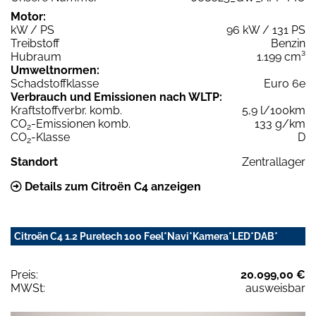
Motor:
kW / PS
96 kW / 131 PS
Treibstoff
Benzin
Hubraum
1.199 cm³
Umweltnormen:
Schadstoffklasse
Euro 6e
Verbrauch und Emissionen nach WLTP:
Kraftstoffverbr. komb.
5,9 l/100km
CO
-Emissionen komb.
133 g/km
2
CO
-Klasse
D
2
Standort
Zentrallager
Details zum Citroën C4 anzeigen
Citroën C4 1.2 Puretech 100 Feel*Navi*Kamera*LED*DAB*
Preis:
20.099,00 €
MWSt:
ausweisbar