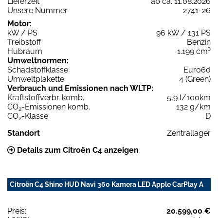
Lieferzeit
ab ca. 11.08.2026
Unsere Nummer
2741-26
Motor:
kW / PS
96 kW / 131 PS
Treibstoff
Benzin
Hubraum
1.199 cm³
Umweltnormen:
Schadstoffklasse
Euro6d
Umweltplakette
4 (Green)
Verbrauch und Emissionen nach WLTP:
Kraftstoffverbr. komb.
5,9 l/100km
CO
-Emissionen komb.
132 g/km
2
CO
-Klasse
D
2
Standort
Zentrallager
Details zum Citroën C4 anzeigen
Citroën C4 Shine HUD Navi 360 Kamera LED Apple CarPlay A
Preis:
20.599,00 €