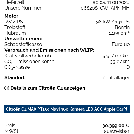
Lieferzeit
ab ca. 11.08.2026
Unsere Nummer
068208_GW_APF-MH
Motor:
kW / PS
96 kW / 131 PS
Treibstoff
Benzin
Hubraum
1.199 cm³
Umweltnormen:
Schadstoffklasse
Euro 6e
Verbrauch und Emissionen nach WLTP:
Kraftstoffverbr. komb.
5,9 l/100km
CO
-Emissionen komb.
133 g/km
2
CO
-Klasse
D
2
Standort
Zentrallager
Details zum Citroën C4 anzeigen
Citroën C4 MAX PT130 Navi 360 Kamera LED ACC Apple CarPl
Preis:
30.399,00 €
MWSt:
ausweisbar