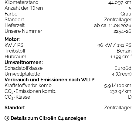
Kilometerstand
44.097 km
Anzahl der Türen
5
Farbe
Grau
Standort
Zentrallager
Lieferzeit
ab ca. 11.08.2026
Unsere Nummer
2254-26
Motor:
kW / PS
96 kW / 131 PS
Treibstoff
Benzin
Hubraum
1.199 cm³
Umweltnormen:
Schadstoffklasse
Euro6d
Umweltplakette
4 (Green)
Verbrauch und Emissionen nach WLTP:
Kraftstoffverbr. komb.
5,9 l/100km
CO
-Emissionen komb.
132 g/km
2
CO
-Klasse
D
2
Standort
Zentrallager
Details zum Citroën C4 anzeigen