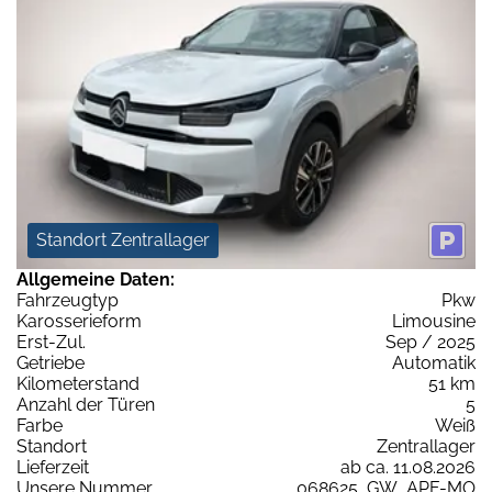
Standort Zentrallager
Allgemeine Daten:
Fahrzeugtyp
Pkw
Karosserieform
Limousine
Erst-Zul.
Sep / 2025
Getriebe
Automatik
Kilometerstand
51 km
Anzahl der Türen
5
Farbe
Weiß
Standort
Zentrallager
Lieferzeit
ab ca. 11.08.2026
Unsere Nummer
068625_GW_APF-MO