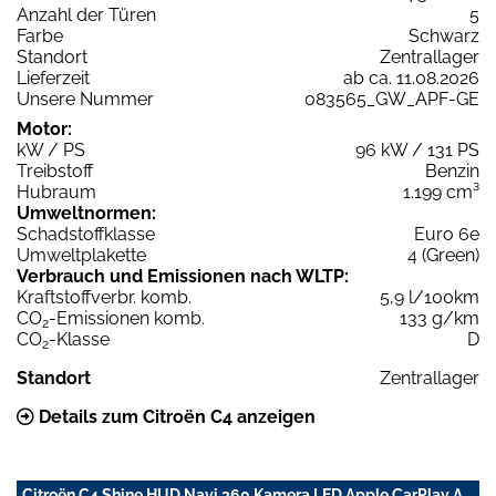
Anzahl der Türen
5
Farbe
Schwarz
Standort
Zentrallager
Lieferzeit
ab ca. 11.08.2026
Unsere Nummer
083565_GW_APF-GE
Motor:
kW / PS
96 kW / 131 PS
Treibstoff
Benzin
Hubraum
1.199 cm³
Umweltnormen:
Schadstoffklasse
Euro 6e
Umweltplakette
4 (Green)
Verbrauch und Emissionen nach WLTP:
Kraftstoffverbr. komb.
5,9 l/100km
CO
-Emissionen komb.
133 g/km
2
CO
-Klasse
D
2
Standort
Zentrallager
Details zum Citroën C4 anzeigen
Citroën C4 Shine HUD Navi 360 Kamera LED Apple CarPlay A