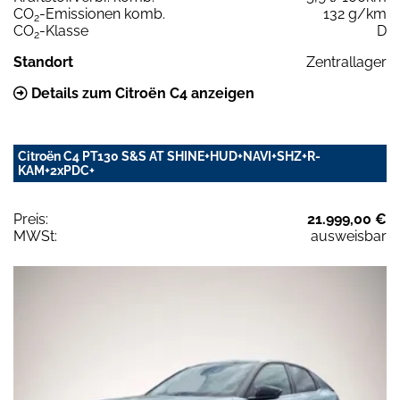
CO
-Emissionen komb.
132 g/km
2
CO
-Klasse
D
2
Standort
Zentrallager
Details zum Citroën C4 anzeigen
Citroën C4 PT130 S&S AT SHINE+HUD+NAVI+SHZ+R-
KAM+2xPDC+
Preis:
21.999,00 €
MWSt:
ausweisbar