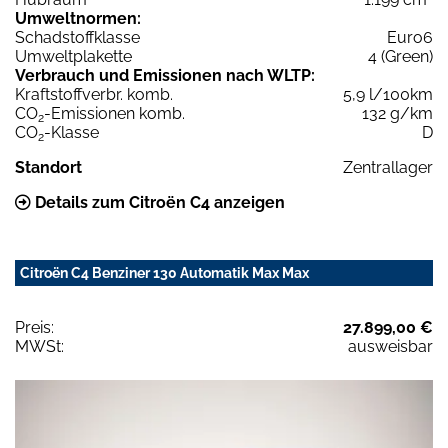
Umweltnormen:
Schadstoffklasse
Euro6
Umweltplakette
4 (Green)
Verbrauch und Emissionen nach WLTP:
Kraftstoffverbr. komb.
5,9 l/100km
CO
-Emissionen komb.
132 g/km
2
CO
-Klasse
D
2
Standort
Zentrallager
Details zum Citroën C4 anzeigen
Citroën C4 Benziner 130 Automatik Max Max
Preis:
27.899,00 €
MWSt:
ausweisbar