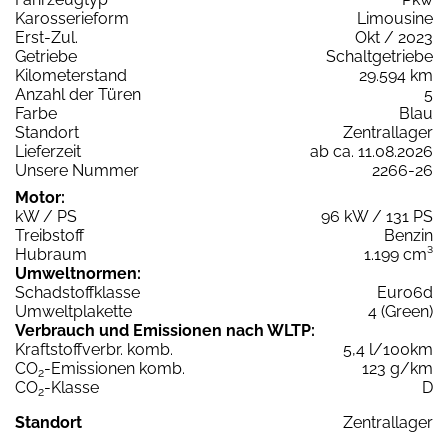
Karosserieform
Limousine
Erst-Zul.
Okt / 2023
Getriebe
Schaltgetriebe
Kilometerstand
29.594 km
Anzahl der Türen
5
Farbe
Blau
Standort
Zentrallager
Lieferzeit
ab ca. 11.08.2026
Unsere Nummer
2266-26
Motor:
kW / PS
96 kW / 131 PS
Treibstoff
Benzin
Hubraum
1.199 cm³
Umweltnormen:
Schadstoffklasse
Euro6d
Umweltplakette
4 (Green)
Verbrauch und Emissionen nach WLTP:
Kraftstoffverbr. komb.
5,4 l/100km
CO
-Emissionen komb.
123 g/km
2
CO
-Klasse
D
2
Standort
Zentrallager