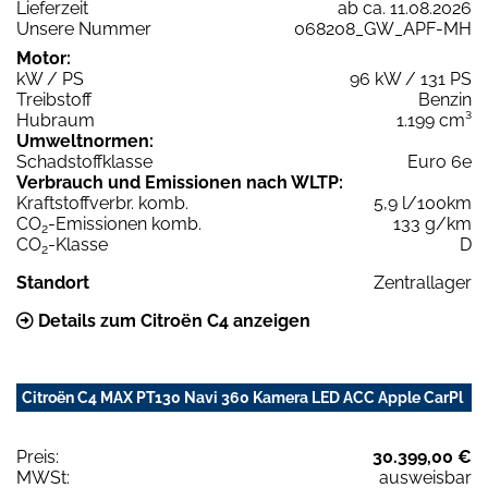
Lieferzeit
ab ca. 11.08.2026
Unsere Nummer
068208_GW_APF-MH
Motor:
kW / PS
96 kW / 131 PS
Treibstoff
Benzin
Hubraum
1.199 cm³
Umweltnormen:
Schadstoffklasse
Euro 6e
Verbrauch und Emissionen nach WLTP:
Kraftstoffverbr. komb.
5,9 l/100km
CO
-Emissionen komb.
133 g/km
2
CO
-Klasse
D
2
Standort
Zentrallager
Details zum Citroën C4 anzeigen
Citroën C4 MAX PT130 Navi 360 Kamera LED ACC Apple CarPl
Preis:
30.399,00 €
MWSt:
ausweisbar