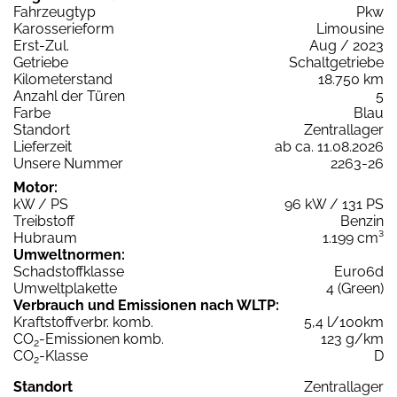
Fahrzeugtyp
Pkw
Karosserieform
Limousine
Erst-Zul.
Aug / 2023
Getriebe
Schaltgetriebe
Kilometerstand
18.750 km
Anzahl der Türen
5
Farbe
Blau
Standort
Zentrallager
Lieferzeit
ab ca. 11.08.2026
Unsere Nummer
2263-26
Motor:
kW / PS
96 kW / 131 PS
Treibstoff
Benzin
Hubraum
1.199 cm³
Umweltnormen:
Schadstoffklasse
Euro6d
Umweltplakette
4 (Green)
Verbrauch und Emissionen nach WLTP:
Kraftstoffverbr. komb.
5,4 l/100km
CO
-Emissionen komb.
123 g/km
2
CO
-Klasse
D
2
Standort
Zentrallager