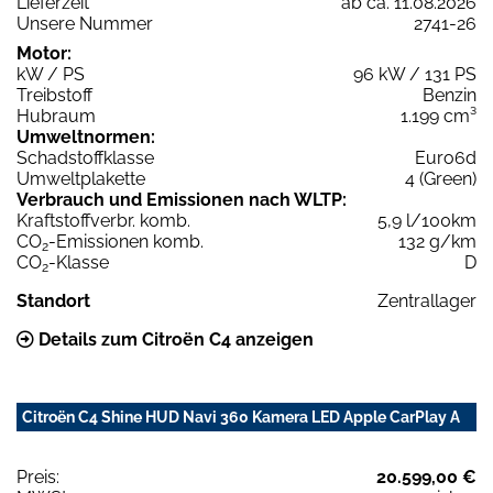
Lieferzeit
ab ca. 11.08.2026
Unsere Nummer
2741-26
Motor:
kW / PS
96 kW / 131 PS
Treibstoff
Benzin
Hubraum
1.199 cm³
Umweltnormen:
Schadstoffklasse
Euro6d
Umweltplakette
4 (Green)
Verbrauch und Emissionen nach WLTP:
Kraftstoffverbr. komb.
5,9 l/100km
CO
-Emissionen komb.
132 g/km
2
CO
-Klasse
D
2
Standort
Zentrallager
Details zum Citroën C4 anzeigen
Citroën C4 Shine HUD Navi 360 Kamera LED Apple CarPlay A
Preis:
20.599,00 €