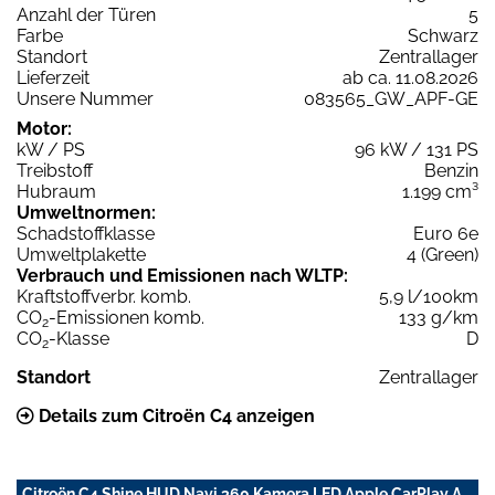
Anzahl der Türen
5
Farbe
Schwarz
Standort
Zentrallager
Lieferzeit
ab ca. 11.08.2026
Unsere Nummer
083565_GW_APF-GE
Motor:
kW / PS
96 kW / 131 PS
Treibstoff
Benzin
Hubraum
1.199 cm³
Umweltnormen:
Schadstoffklasse
Euro 6e
Umweltplakette
4 (Green)
Verbrauch und Emissionen nach WLTP:
Kraftstoffverbr. komb.
5,9 l/100km
CO
-Emissionen komb.
133 g/km
2
CO
-Klasse
D
2
Standort
Zentrallager
Details zum Citroën C4 anzeigen
Citroën C4 Shine HUD Navi 360 Kamera LED Apple CarPlay A