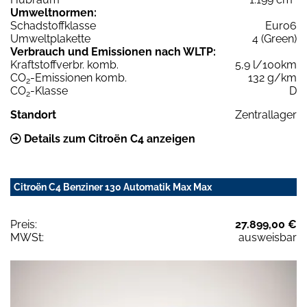
Umweltnormen:
Schadstoffklasse
Euro6
Umweltplakette
4 (Green)
Verbrauch und Emissionen nach WLTP:
Kraftstoffverbr. komb.
5,9 l/100km
CO
-Emissionen komb.
132 g/km
2
CO
-Klasse
D
2
Standort
Zentrallager
Details zum Citroën C4 anzeigen
Citroën C4 Benziner 130 Automatik Max Max
Preis:
27.899,00 €
MWSt:
ausweisbar