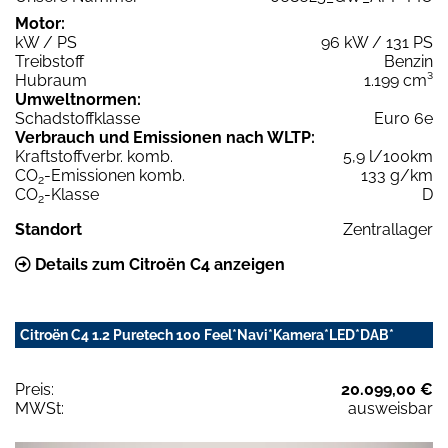
Motor:
kW / PS
96 kW / 131 PS
Treibstoff
Benzin
Hubraum
1.199 cm³
Umweltnormen:
Schadstoffklasse
Euro 6e
Verbrauch und Emissionen nach WLTP:
Kraftstoffverbr. komb.
5,9 l/100km
CO
-Emissionen komb.
133 g/km
2
CO
-Klasse
D
2
Standort
Zentrallager
Details zum Citroën C4 anzeigen
Citroën C4 1.2 Puretech 100 Feel*Navi*Kamera*LED*DAB*
Preis:
20.099,00 €
MWSt:
ausweisbar