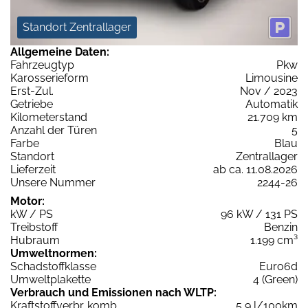
Standort Zentrallager
Allgemeine Daten:
Fahrzeugtyp
Pkw
Karosserieform
Limousine
Erst-Zul.
Nov / 2023
Getriebe
Automatik
Kilometerstand
21.709 km
Anzahl der Türen
5
Farbe
Blau
Standort
Zentrallager
Lieferzeit
ab ca. 11.08.2026
Unsere Nummer
2244-26
Motor:
kW / PS
96 kW / 131 PS
Treibstoff
Benzin
Hubraum
1.199 cm³
Umweltnormen:
Schadstoffklasse
Euro6d
Umweltplakette
4 (Green)
Verbrauch und Emissionen nach WLTP:
Kraftstoffverbr. komb.
5,9 l/100km