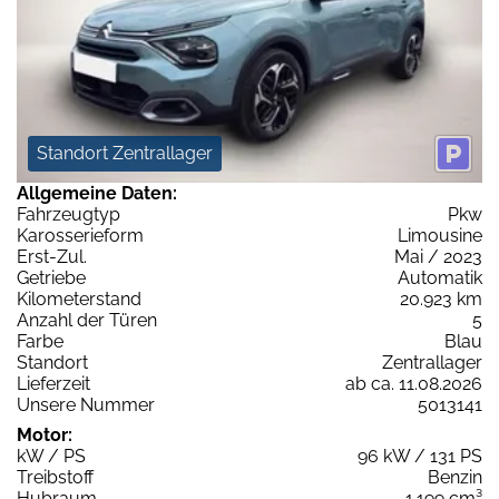
Standort Zentrallager
Allgemeine Daten:
Fahrzeugtyp
Pkw
Karosserieform
Limousine
Erst-Zul.
Mai / 2023
Getriebe
Automatik
Kilometerstand
20.923 km
Anzahl der Türen
5
Farbe
Blau
Standort
Zentrallager
Lieferzeit
ab ca. 11.08.2026
Unsere Nummer
5013141
Motor:
kW / PS
96 kW / 131 PS
Treibstoff
Benzin
Hubraum
1.199 cm³