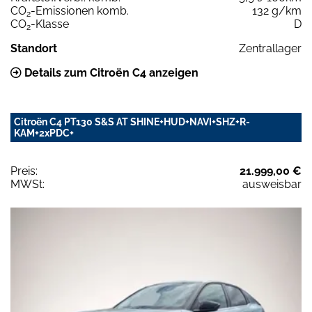
CO
-Emissionen komb.
132 g/km
2
CO
-Klasse
D
2
Standort
Zentrallager
Details zum Citroën C4 anzeigen
Citroën C4 PT130 S&S AT SHINE+HUD+NAVI+SHZ+R-
KAM+2xPDC+
Preis:
21.999,00 €
MWSt:
ausweisbar