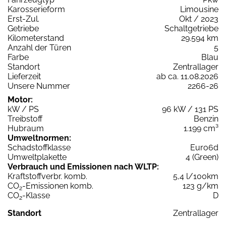
Karosserieform
Limousine
Erst-Zul.
Okt / 2023
Getriebe
Schaltgetriebe
Kilometerstand
29.594 km
Anzahl der Türen
5
Farbe
Blau
Standort
Zentrallager
Lieferzeit
ab ca. 11.08.2026
Unsere Nummer
2266-26
Motor:
kW / PS
96 kW / 131 PS
Treibstoff
Benzin
Hubraum
1.199 cm³
Umweltnormen:
Schadstoffklasse
Euro6d
Umweltplakette
4 (Green)
Verbrauch und Emissionen nach WLTP:
Kraftstoffverbr. komb.
5,4 l/100km
CO
-Emissionen komb.
123 g/km
2
CO
-Klasse
D
2
Standort
Zentrallager