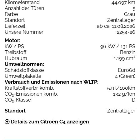
Kilometerstand
44.097 km
Anzahl der Türen
5
Farbe
Grau
Standort
Zentrallager
Lieferzeit
ab ca. 11.08.2026
Unsere Nummer
2254-26
Motor:
kW / PS
96 kW / 131 PS
Treibstoff
Benzin
Hubraum
1.199 cm³
Umweltnormen:
Schadstoffklasse
Euro6d
Umweltplakette
4 (Green)
Verbrauch und Emissionen nach WLTP:
Kraftstoffverbr. komb.
5,9 l/100km
CO
-Emissionen komb.
132 g/km
2
CO
-Klasse
D
2
Standort
Zentrallager
Details zum Citroën C4 anzeigen