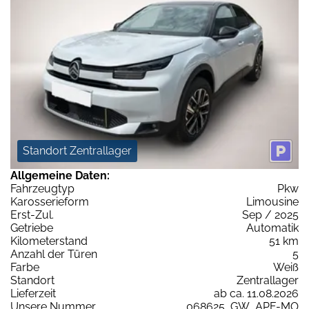
Standort Zentrallager
Allgemeine Daten:
Fahrzeugtyp
Pkw
Karosserieform
Limousine
Erst-Zul.
Sep / 2025
Getriebe
Automatik
Kilometerstand
51 km
Anzahl der Türen
5
Farbe
Weiß
Standort
Zentrallager
Lieferzeit
ab ca. 11.08.2026
Unsere Nummer
068625_GW_APF-MO